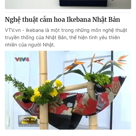
Nghệ thuật cắm hoa Ikebana Nhật Bản
® Cấm sao chép dưới mọi hình thức nếu không có sự chấp
VTV.vn - Ikebana là một trong những môn nghệ thuật
thuận bằng văn bản. Ghi rõ nguồn VTV.vn khi phát hành lại
truyền thống của Nhật Bản, thể hiện tình yêu thiên
thông tin từ website này.
nhiên của người Nhật.