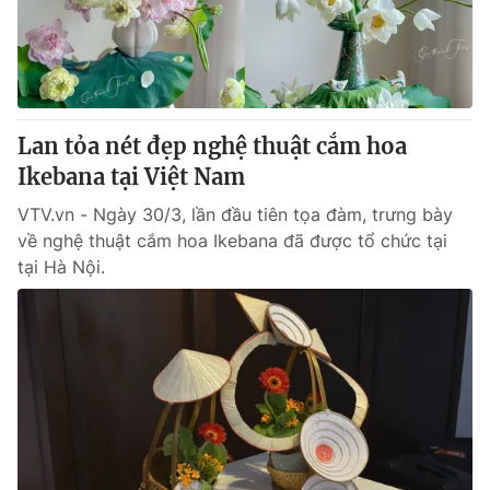
Giao lưu trực tuyến
Sản phẩm
Lịch phát sóng
Thị trường
Tư vấn
Lan tỏa nét đẹp nghệ thuật cắm hoa
Chuyên mục khác
Ikebana tại Việt Nam
Emagazine
Podcast
VTV.vn - Ngày 30/3, lần đầu tiên tọa đàm, trưng bày
về nghệ thuật cắm hoa Ikebana đã được tổ chức tại
Photo
Infographic
tại Hà Nội.
Video
Shorts video
VTV Money
VTV Thể thao
VTV Sức khoẻ
Bất động sản