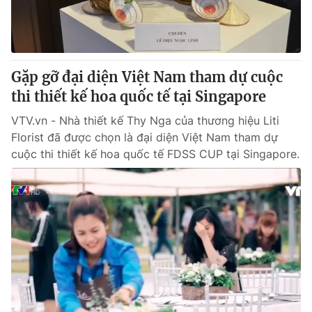
Thị trường 24h
Tấm lòng Việt
VTV4
Vươn mình bằng AI
Gặp gỡ đại diện Việt Nam tham dự cuộc
VTV9
VTV8
thi thiết kế hoa quốc tế tại Singapore
VTV.vn - Nhà thiết kế Thy Nga của thương hiệu Liti
Liên hệ tòa soạn
English
Florist đã được chọn là đại diện Việt Nam tham dự
cuộc thi thiết kế hoa quốc tế FDSS CUP tại Singapore.
THỜI BÁO VTV
Theo dõi báo trên
Cơ quan chủ quản:
Đài Truyền hình Việt Nam