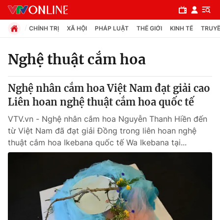
CHÍNH TRỊ
XÃ HỘI
PHÁP LUẬT
THẾ GIỚI
KINH TẾ
TRUYỀ
Nghệ thuật cắm hoa
Chuyên mục
Nghệ nhân cắm hoa Việt Nam đạt giải cao
Chính trị
Liên hoan nghệ thuật cắm hoa quốc tế
VTV.vn - Nghệ nhân cắm hoa Nguyễn Thanh Hiền đến
Xã hội
từ Việt Nam đã đạt giải Đồng trong liên hoan nghệ
thuật cắm hoa Ikebana quốc tế Wa Ikebana tại...
Pháp luật
Y tế
Thế giới