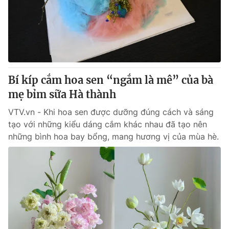
Tin tức
Kinh tế
Thế giới đó đây
Tài chính
Dữ liệu và đời sống
Câu chuyện quốc tế
Thị trường
Bí kíp cắm hoa sen “ngắm là mê” của bà
Truyền hình
Góc doanh nghiệp
mẹ bỉm sữa Hà thành
Phim VTV
Giải trí
VTV.vn - Khi hoa sen được dưỡng đúng cách và sáng
Hậu trường
tạo với những kiểu dáng cắm khác nhau đã tạo nên
Điện ảnh
những bình hoa bay bổng, mang hương vị của mùa hè.
Đời sống
Nhân vật
Âm nhạc
Du lịch
Khán giả
Giáo dục
Sao
Làm đẹp
Giải sao mai
Tuyển sinh
Công nghệ
Chất lượng cuộc sống
Học trực tuyến
Hitech Công nghệ tương lai