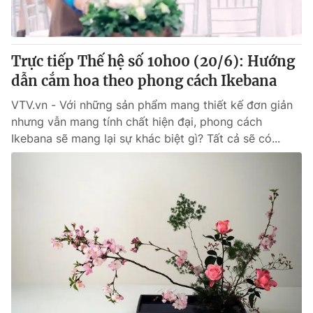
Cơ quan báo chí:
Thời báo VTV
Giấy phép hoạt động báo in và báo điện tử số 483/GP-BTTTT
cấp ngày 29/12/2023
Trực tiếp Thế hệ số 10h00 (20/6): Hướng
Tổng Biên tập:
Vũ Thanh Thủy
dẫn cắm hoa theo phong cách Ikebana
Phó Tổng Biên tập:
Nguyễn Thị Mỹ Hạnh, Phạm Quốc Thắng,
VTV.vn - Với những sản phẩm mang thiết kế đơn giản
Nguyễn Trọng Ninh
nhưng vẫn mang tính chất hiện đại, phong cách
Tổng đài VTV:
024.38 355 931 - 024.38 355 932
Ikebana sẽ mang lại sự khác biệt gì? Tất cả sẽ có...
Ðiện thoại Thời báo VTV:
024.66 897 897
Email:
toasoan@vtv.vn
Liên hệ quảng cáo:
024-7300.7108