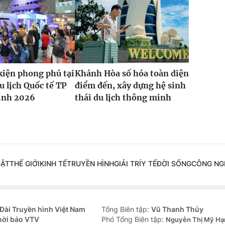
kiện phong phú tại
Khánh Hòa số hóa toàn diện
u lịch Quốc tế TP
điểm đến, xây dựng hệ sinh
inh 2026
thái du lịch thông minh
UẬT
THẾ GIỚI
KINH TẾ
TRUYỀN HÌNH
GIẢI TRÍ
Y TẾ
ĐỜI SỐNG
CÔNG NG
Đài Truyền hình Việt Nam
Tổng Biên tập:
Vũ Thanh Thủy
hời báo VTV
Phó Tổng Biên tập:
Nguyễn Thị Mỹ Hạ