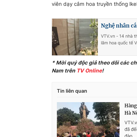
viên dạy cắm hoa truyền thống Ike
Nghệ nhân cắm
VTV.vn - 14 nhà th
lãm hoa quốc tế V
* Mời quý độc giả theo dõi các c
Nam trên
TV Online
!
Tin liên quan
Hàng 
Hà N
VTV.v
đã đế
đào.