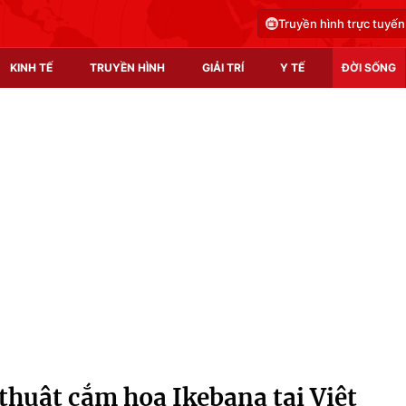
Truyền hình trực tuyến
KINH TẾ
TRUYỀN HÌNH
GIẢI TRÍ
Y TẾ
ĐỜI SỐNG
Pháp luật
Y tế
Truyền hình
Multimedia
Phim VTV
Video
Hậu trường
Shorts video
Nhân vật
Podcast
Khán giả
EMagazine
Giải sao mai
Photo
thuật cắm hoa Ikebana tại Việt
Infographic