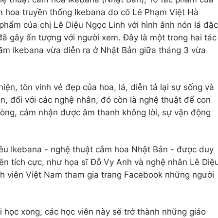
ắm hoa truyền thống Ikebana do cô Lê Phạm Việt Hà
phẩm của chị Lê Diệu Ngọc Linh với hình ảnh nón lá đặc
ã gây ấn tượng với người xem. Đây là một trong hai tác
lãm Ikebana vừa diễn ra ở Nhật Bản giữa tháng 3 vừa
iện, tôn vinh vẻ đẹp của hoa, lá, diễn tả lại sự sống và
ên, đối với các nghệ nhân, đó còn là nghệ thuật để con
 lòng, cảm nhận được âm thanh không lời, sự vận động
yêu Ikebana - nghệ thuật cắm hoa Nhật Bản - được duy
viên tích cực, như họa sĩ Đỗ Vy Anh và nghệ nhân Lê Diệ
nh viên Việt Nam tham gia trang Facebook những người
khi học xong, các học viên này sẽ trở thành những giáo