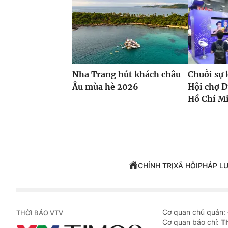
Nha Trang hút khách châu
Chuỗi sự 
Âu mùa hè 2026
Hội chợ D
Hồ Chí M
CHÍNH TRỊ
XÃ HỘI
PHÁP L
Cơ quan chủ quản:
THỜI BÁO VTV
Cơ quan báo chí:
T