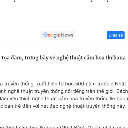
Góc ảnh
Giáo dục
Công nghệ
Chia sẻ
Tuyển sinh
Hitech Công ng
Học trực tuyến
Sản phẩm
n tọa đàm, trưng bày về nghệ thuật cắm hoa Ikebana
g
Thị trường
Tư vấn
a truyền thống, xuất hiện từ hơn 500 năm trước ở Nhật
ình nghệ thuật truyền thống nổi tiếng trên thế giới. Cách
Nam yêu thích nghệ thuật cắm hoa truyền thống Ikeban
ác bạn trẻ đến với nét đẹp nghệ thuật truyền thống này
hệ thuật cắm hoa Ikebana (Nhật Bản), 10 tác phẩm của