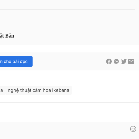
ật Bản
im cho bài đọc
na
nghệ thuật cắm hoa Ikebana