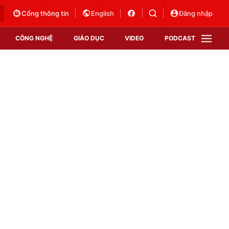
Cổng thông tin
English
Đăng nhập
CÔNG NGHỆ
GIÁO DỤC
VIDEO
PODCAST
VTV Money
VTV Thể thao
VTV Sức khoẻ
Bất động sản
Thị trường 24h
Tấm lòng Việt
Vươn mình bằng AI
VTV4
VTV8
VTV9
Lịch phát sóng
Giao lưu trực tuyến
Sự kiện