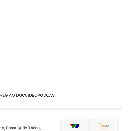
HỆ
GIÁO DỤC
VIDEO
PODCAST
nh, Phạm Quốc Thắng,