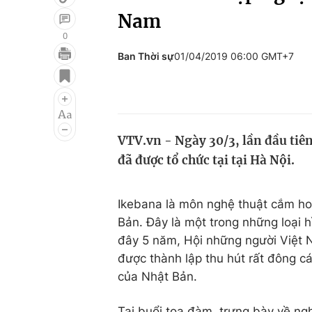
Nam
0
Ban Thời sự
01/04/2019 06:00 GMT+7
Giải trí
Đời sống
Điện ảnh
Du lịch
Âm nhạc
Làm đẹp
VTV.vn - Ngày 30/3, lần đầu tiê
Sao
Chất lượng cuộc sốn
đã được tổ chức tại tại Hà Nội.
Ikebana là môn nghệ thuật cắm ho
Bản. Đây là một trong những loại h
đây 5 năm, Hội những người Việt 
được thành lập thu hút rất đông c
của Nhật Bản.
Tại buổi tọa đàm, trưng bày về ng