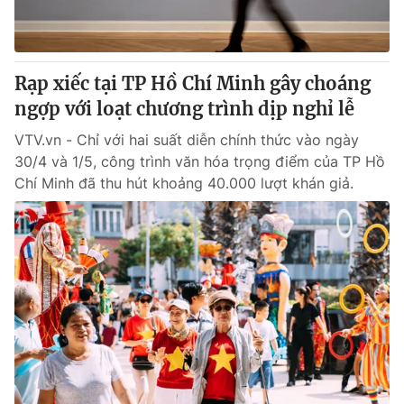
® Cấm sao chép dưới mọi hình thức nếu không có sự chấp
thuận bằng văn bản. Ghi rõ nguồn VTV.vn khi phát hành lại
Rạp xiếc tại TP Hồ Chí Minh gây choáng
thông tin từ website này.
ngợp với loạt chương trình dịp nghỉ lễ
VTV.vn - Chỉ với hai suất diễn chính thức vào ngày
30/4 và 1/5, công trình văn hóa trọng điểm của TP Hồ
Chí Minh đã thu hút khoảng 40.000 lượt khán giả.