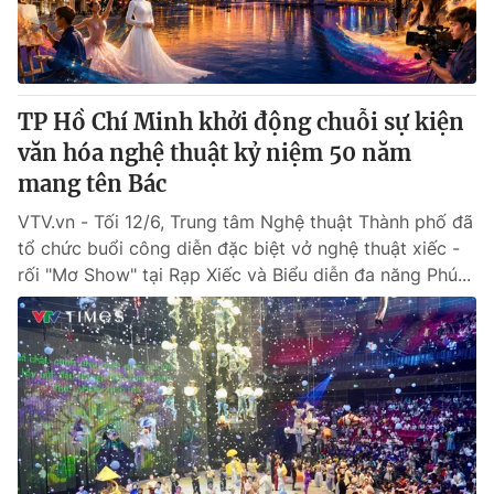
Thị trường 24h
Tấm lòng Việt
VTV4
Vươn mình bằng AI
TP Hồ Chí Minh khởi động chuỗi sự kiện
VTV9
VTV8
văn hóa nghệ thuật kỷ niệm 50 năm
mang tên Bác
Liên hệ tòa soạn
English
VTV.vn - Tối 12/6, Trung tâm Nghệ thuật Thành phố đã
tổ chức buổi công diễn đặc biệt vở nghệ thuật xiếc -
rối "Mơ Show" tại Rạp Xiếc và Biểu diễn đa năng Phú...
THỜI BÁO VTV
Theo dõi báo trên
Cơ quan chủ quản:
Đài Truyền hình Việt Nam
Cơ quan báo chí:
Thời báo VTV