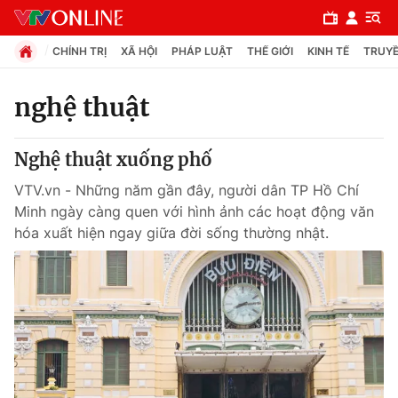
CHÍNH TRỊ
XÃ HỘI
PHÁP LUẬT
THẾ GIỚI
KINH TẾ
TRUYỀ
nghệ thuật
Chuyên mục
Nghệ thuật xuống phố
Chính trị
VTV.vn - Những năm gần đây, người dân TP Hồ Chí
Minh ngày càng quen với hình ảnh các hoạt động văn
Xã hội
hóa xuất hiện ngay giữa đời sống thường nhật.
Pháp luật
Y tế
Thế giới