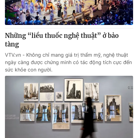
Giấy phép hoạt động báo in và báo điện tử số 483/GP-BTTTT
cấp ngày 29/12/2023
Tổng Biên tập:
Vũ Thanh Thủy
Phó Tổng Biên tập:
Nguyễn Thị Mỹ Hạnh, Phạm Quốc Thắng,
Những “liều thuốc nghệ thuật” ở bảo
Nguyễn Trọng Ninh
Tổng đài VTV:
tàng
024.38 355 931 - 024.38 355 932
Ðiện thoại Thời báo VTV:
024.66 897 897
VTV.vn - Không chỉ mang giá trị thẩm mỹ, nghệ thuật
Email:
toasoan@vtv.vn
ngày càng được chứng minh có tác động tích cực đến
Liên hệ quảng cáo:
024-7300.7108
sức khỏe con người.