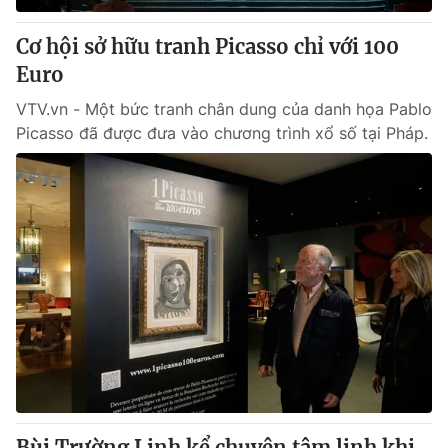
Cơ hội sở hữu tranh Picasso chỉ với 100
Euro
VTV.vn - Một bức tranh chân dung của danh họa Pablo
Picasso đã được đưa vào chương trình xổ số tại Pháp.
Bùi Trường Linh kể chuyện tâm linh khi