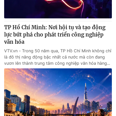
Giao lưu trực tuyến
Sản phẩm
Lịch phát sóng
Thị trường
Tư vấn
TP Hồ Chí Minh: Nơi hội tụ và tạo động
lực bứt phá cho phát triển công nghiệp
Chuyên mục khác
văn hóa
Emagazine
Podcast
VTV.vn - Trong 50 năm qua, TP Hồ Chí Minh không chỉ
là đô thị năng động bậc nhất cả nước mà còn đang
Photo
Infographic
vươn lên thành trung tâm công nghiệp văn hóa hàng...
Video
Shorts video
VTV Money
VTV Thể thao
VTV Sức khoẻ
Bất động sản