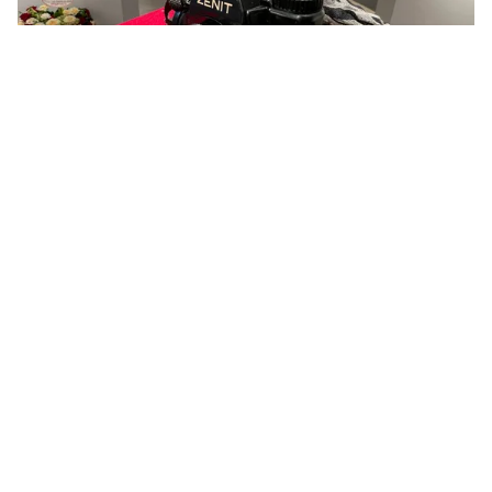
Tin mới
Video
Live
Emagazine
Trang chủ
Bí thư Thành ủy TP Hồ Chí Minh đối
thoại với văn nghệ sĩ
VTV.vn - Ngày 18/10, TP Hồ Chí Minh đã tổ chức Hội
nghị tổng kết 50 năm Văn học - Nghệ thuật sau ngày
đất nước thống nhất.