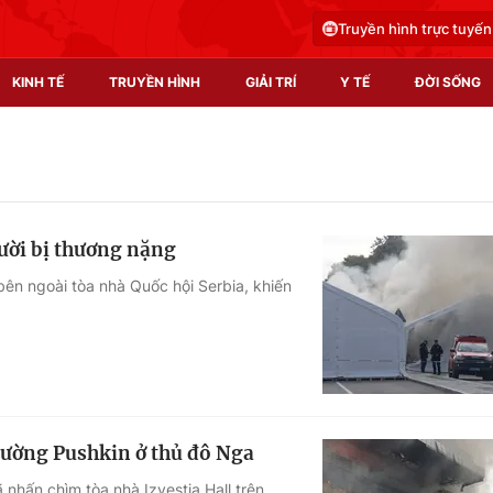
Truyền hình trực tuyến
KINH TẾ
TRUYỀN HÌNH
GIẢI TRÍ
Y TẾ
ĐỜI SỐNG
Pháp luật
Y tế
Truyền hình
Multimedia
gười bị thương nặng
Phim VTV
Video
ên ngoài tòa nhà Quốc hội Serbia, khiến
Hậu trường
Shorts video
Nhân vật
Podcast
Khán giả
EMagazine
Giải sao mai
Photo
trường Pushkin ở thủ đô Nga
Infographic
nhấn chìm tòa nhà Izvestia Hall trên