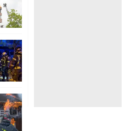
Liên hệ toà soạn
hệ tương lai