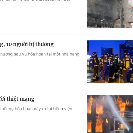
Góc ảnh
Giáo dục
Công nghệ
Tuyển sinh
Hitech Công ng
g, 10 người bị thương
Học trực tuyến
Sản phẩm
 thương sau vụ hỏa hoạn tại một nhà hàng
g
Thị trường
Tư vấn
ời thiệt mạng
 một vụ hỏa hoạn xảy ra tại bệnh viện