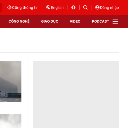
Cổng thông tin
English
Đăng nhập
CÔNG NGHỆ
GIÁO DỤC
VIDEO
PODCAST
VTV Money
VTV Thể thao
VTV Sức khoẻ
Bất động sản
Thị trường 24h
Tấm lòng Việt
Vươn mình bằng AI
VTV4
VTV8
VTV9
Lịch phát sóng
Giao lưu trực tuyến
Sự kiện