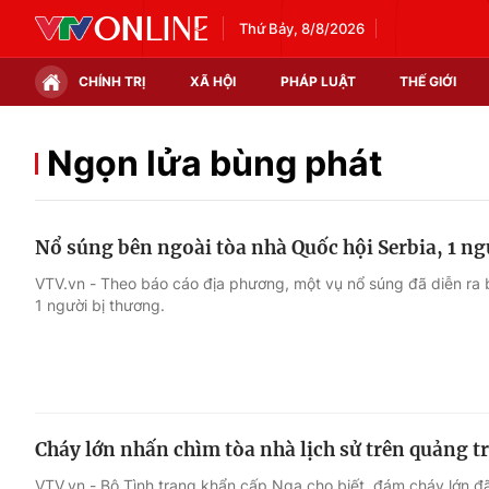
Thứ Bảy, 8/8/2026
CHÍNH TRỊ
XÃ HỘI
PHÁP LUẬT
THẾ GIỚI
Chính trị
Xã hội
Ngọn lửa bùng phát
Thế giới
Kinh tế
Nổ súng bên ngoài tòa nhà Quốc hội Serbia, 1 n
Tin tức
Tài chính
VTV.vn - Theo báo cáo địa phương, một vụ nổ súng đã diễn ra b
1 người bị thương.
Thế giới đó đây
Thị trường
Câu chuyện quốc tế
Góc doanh nghiệp
Dữ liệu và đời sống
Cháy lớn nhấn chìm tòa nhà lịch sử trên quảng 
VTV.vn - Bộ Tình trạng khẩn cấp Nga cho biết, đám cháy lớn đã 