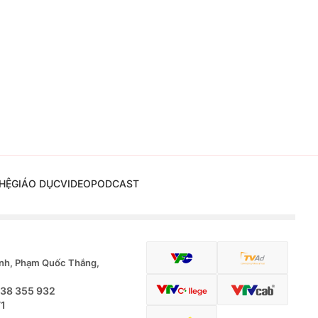
HỆ
GIÁO DỤC
VIDEO
PODCAST
nh, Phạm Quốc Thắng,
.38 355 932
71