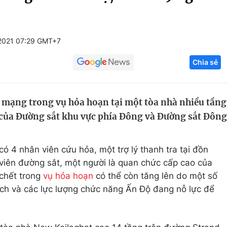
Góc ảnh
2021 07:29 GMT+7
Giáo dục
Công nghệ
Chia sẻ
Tuyển sinh
Hitech Công ng
Học trực tuyến
Sản phẩm
ệt mạng trong vụ hỏa hoạn tại một tòa nhà nhiều tầng
g
Thị trường
 của Đường sắt khu vực phía Đông và Đường sắt Đông
Tư vấn
ó 4 nhân viên cứu hỏa, một trợ lý thanh tra tại đồn
viên đường sắt, một người là quan chức cấp cao của
chết trong
vụ hỏa hoạn
có thể còn tăng lên do một số
ích và các lực lượng chức năng Ấn Độ đang nỗ lực để