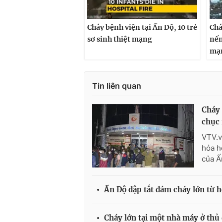
Cháy bệnh viện tại Ấn Độ, 10 trẻ
Chá
sơ sinh thiệt mạng
nến
mạ
Tin liên quan
Cháy 
chục
VTV.v
hỏa h
của Ấ
Ấn Độ dập tắt đám cháy lớn từ h
Cháy lớn tại một nhà máy ở thủ 