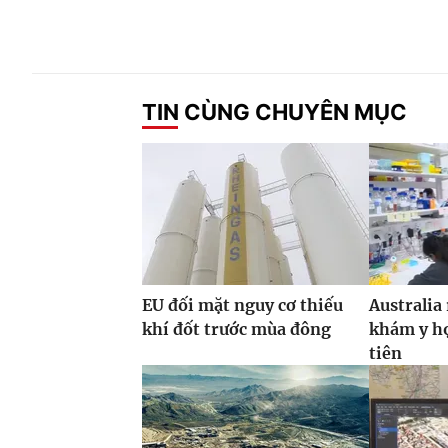
TIN CÙNG CHUYÊN MỤC
EU đối mặt nguy cơ thiếu
Australia
khí đốt trước mùa đông
khám y họ
tiên