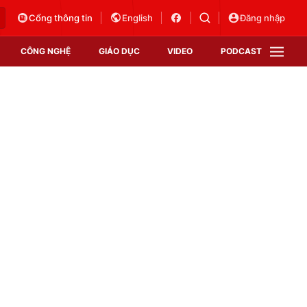
Cổng thông tin
English
Đăng nhập
CÔNG NGHỆ
GIÁO DỤC
VIDEO
PODCAST
VTV Money
VTV Thể thao
VTV Sức khoẻ
Bất động sản
Thị trường 24h
Tấm lòng Việt
Vươn mình bằng AI
VTV4
VTV8
VTV9
Lịch phát sóng
Giao lưu trực tuyến
Sự kiện