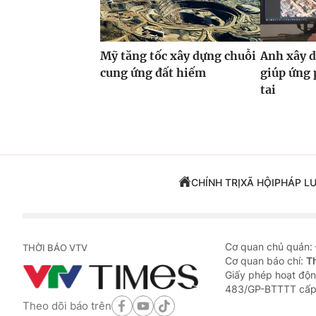
Mỹ tăng tốc xây dựng chuỗi
Anh xây d
cung ứng đất hiếm
giúp ứng 
tai
CHÍNH TRỊ
XÃ HỘI
PHÁP L
Cơ quan chủ quản:
THỜI BÁO VTV
Cơ quan báo chí:
T
Giấy phép hoạt độn
483/GP-BTTTT cấp
Theo dõi báo trên