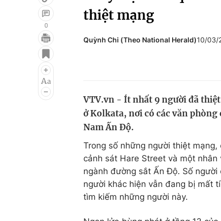
thiệt mạng
0
Quỳnh Chi (Theo National Herald)
10/03/
Giải trí
Đời sống
Điện ảnh
Du lịch
Âm nhạc
Làm đẹp
VTV.vn - Ít nhất 9 người đã thi
Sao
Chất lượng cuộc sốn
ở Kolkata, nơi có các văn phòng
Nam Ấn Độ.
Trong số những người thiệt mạng, c
cảnh sát Hare Street và một nhân 
ngành đường sắt Ấn Độ. Số người 
người khác hiện vẫn đang bị mất t
tìm kiếm những người này.