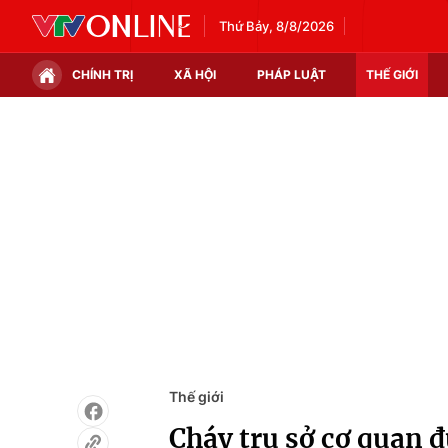
Thứ Bảy, 8/8/2026
CHÍNH TRỊ
XÃ HỘI
PHÁP LUẬT
THẾ GIỚI
Chính trị
Xã hội
Thế giới
Kinh tế
Tin tức
Tài chính
Thế giới đó đây
Thị trường
Câu chuyện quốc tế
Góc doanh nghiệp
Dữ liệu và đời sống
Thế giới
Cháy trụ sở cơ quan đ