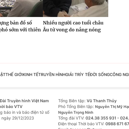
ựng bản đồ số
Nhiều người cao tuổi châu
phó sớm với thiên
Âu tử vong do nắng nóng
UẬT
THẾ GIỚI
KINH TẾ
TRUYỀN HÌNH
GIẢI TRÍ
Y TẾ
ĐỜI SỐNG
CÔNG NG
Đài Truyền hình Việt Nam
Tổng Biên tập:
Vũ Thanh Thủy
hời báo VTV
Phó Tổng Biên tập:
Nguyễn Thị Mỹ Hạ
g báo in và báo điện tử số
Nguyễn Trọng Ninh
 ngày 29/12/2023
Tổng đài VTV:
024.38 355 931 - 024
Ðiện thoại Thời báo VTV:
0988 671 6