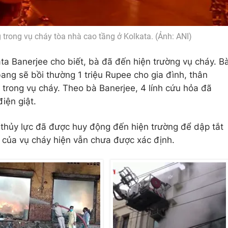
g trong vụ cháy tòa nhà cao tầng ở Kolkata. (Ảnh: ANI)
 Banerjee cho biết, bà đã đến hiện trường vụ cháy. B
ang sẽ bồi thường 1 triệu Rupee cho gia đình, thân
trong vụ cháy. Theo bà Banerjee, 4 lính cứu hỏa đã
iện giật.
g thủy lực đã được huy động đến hiện trường để dập tắt
 của vụ cháy hiện vẫn chưa được xác định.