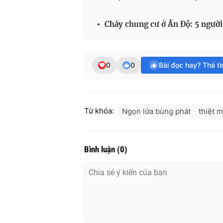
Cháy chung cư ở Ấn Độ: 5 người 
0
0
Bài đọc hay? Thả t
Từ khóa:
Ngọn lửa bùng phát
thiệt 
Bình luận
(
0
)