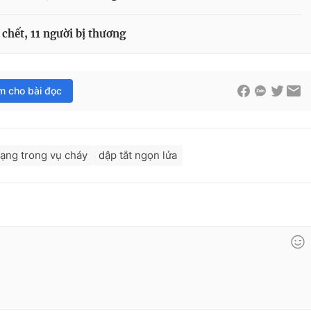
chết, 11 người bị thương
im cho bài đọc
mạng trong vụ cháy
dập tắt ngọn lửa