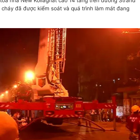
 tòa nhà New Koilaghat cao 14 tầng trên đường Strand
ụ cháy đã được kiểm soát và quá trình làm mát đang