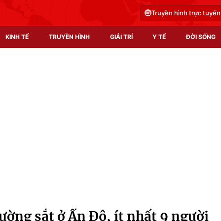
Truyền hình trực tuyến
KINH TẾ
TRUYỀN HÌNH
GIẢI TRÍ
Y TẾ
ĐỜI SỐNG
Pháp luật
Y tế
Truyền hình
Multimedia
Phim VTV
Video
Hậu trường
Shorts video
Nhân vật
Podcast
Khán giả
EMagazine
Giải sao mai
Photo
ường sắt ở Ấn Độ, ít nhất 9 người
Infographic