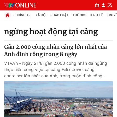
CHÍNH TRỊ
XÃ HỘI
PHÁP LUẬT
THẾ GIỚI
KINH TẾ
TRUYỀ
ngừng hoạt động tại cảng
Chuyên mục
Gần 2.000 công nhân cảng lớn nhất của
Chính trị
Anh đình công trong 8 ngày
VTV.vn - Ngày 21/8, gần 2.000 công nhân đã ngừng
Xã hội
thực hiện công việc tại cảng Felixstowe, cảng
container lớn nhất của Anh, trong cuộc đình công...
Pháp luật
Y tế
Thế giới