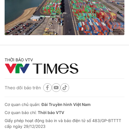
Tin tức
Kinh tế
Thế giới đó đây
Tài chính
Dữ liệu và đời sống
Câu chuyện quốc tế
Thị trường
Truyền hình
Góc doanh nghiệp
Phim VTV
THỜI BÁO VTV
Giải trí
Hậu trường
Điện ảnh
Đời sống
Nhân vật
Âm nhạc
Theo dõi báo trên
Du lịch
Khán giả
Giáo dục
Sao
Làm đẹp
Giải sao mai
Cơ quan chủ quản:
Đài Truyền hình Việt Nam
Tuyển sinh
Công nghệ
Cơ quan báo chí:
Thời báo VTV
Chất lượng cuộc sống
Học trực tuyến
Giấy phép hoạt động báo in và báo điện tử số 483/GP-BTTTT
Hitech Công nghệ tương lai
cấp ngày 29/12/2023