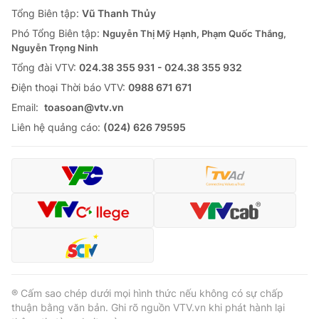
Giao lưu trực tuyến
Tổng Biên tập:
Vũ Thanh Thủy
Sản phẩm
Phó Tổng Biên tập:
Nguyễn Thị Mỹ Hạnh, Phạm Quốc Thắng,
Lịch phát sóng
Thị trường
Nguyễn Trọng Ninh
Tổng đài VTV:
024.38 355 931 - 024.38 355 932
Tư vấn
Ðiện thoại Thời báo VTV:
0988 671 671
Chuyên mục khác
Email:
toasoan@vtv.vn
Emagazine
Podcast
Liên hệ quảng cáo:
(024) 626 79595
Photo
Infographic
Video
Shorts video
VTV Money
VTV Thể thao
VTV Sức khoẻ
Bất động sản
® Cấm sao chép dưới mọi hình thức nếu không có sự chấp
thuận bằng văn bản. Ghi rõ nguồn VTV.vn khi phát hành lại