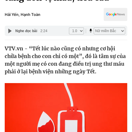
Chính trị
Truyền hình
Văn hóa - Giải trí
Hải Yến, Hạnh Toàn
Xã hội
Y tế
Đời sống
Nghe đọc bài
2:24
Pháp luật
Công nghệ
Giáo dục
VTV.vn - “Tết lúc nào cũng có nhưng cơ hội
Y tế
chữa bệnh cho con chỉ có một”, đó là tâm sự của
một người mẹ có con đang điều trị ung thư máu
Thế giới
phải ở lại bệnh viện những ngày Tết.
Tin tức
Kinh tế
Thế giới đó đây
Tài chính
Dữ liệu và đời sống
Câu chuyện quốc tế
Thị trường
Truyền hình
Góc doanh nghiệp