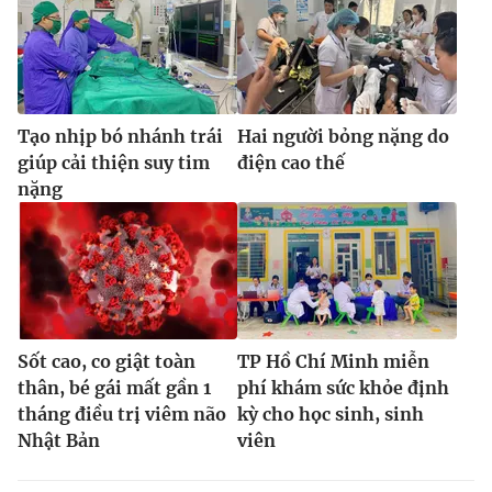
Tạo nhịp bó nhánh trái
Hai người bỏng nặng do
giúp cải thiện suy tim
điện cao thế
nặng
Sốt cao, co giật toàn
TP Hồ Chí Minh miễn
thân, bé gái mất gần 1
phí khám sức khỏe định
tháng điều trị viêm não
kỳ cho học sinh, sinh
Nhật Bản
viên