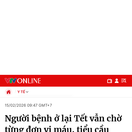
Y TẾ
Chính trị
15/02/2026 09:47 GMT+7
Xã hội
Người bệnh ở lại Tết vẫn chờ
Pháp luật
Chuyên mục
Kinh tế
từng đơn vị máu, tiểu cầu
Thể thao