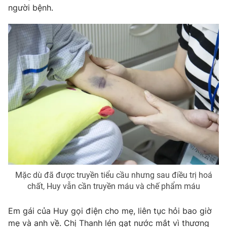
Ðiện thoại Thời báo VTV:
024.66 897 897
người bệnh.
Email:
toasoan@vtv.vn
Liên hệ quảng cáo:
024-7300.7108
Mặc dù đã được truyền tiểu cầu nhưng sau điều trị hoá
® Cấm sao chép dưới mọi hình thức nếu không có sự chấp
chất, Huy vẫn cần truyền máu và chế phẩm máu
thuận bằng văn bản. Ghi rõ nguồn VTV.vn khi phát hành lại
thông tin từ website này.
Em gái của Huy gọi điện cho mẹ, liên tục hỏi bao giờ
mẹ và anh về. Chị Thanh lén gạt nước mắt vì thương