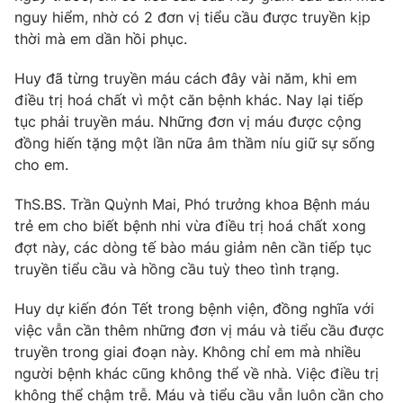
nguy hiểm, nhờ có 2 đơn vị tiểu cầu được truyền kịp
thời mà em dần hồi phục.
Huy đã từng truyền máu cách đây vài năm, khi em
THỜI BÁO VTV
điều trị hoá chất vì một căn bệnh khác. Nay lại tiếp
tục phải truyền máu. Những đơn vị máu được cộng
đồng hiến tặng một lần nữa âm thầm níu giữ sự sống
cho em.
Theo dõi báo trên
ThS.BS. Trần Quỳnh Mai, Phó trưởng khoa Bệnh máu
trẻ em cho biết bệnh nhi vừa điều trị hoá chất xong
Cơ quan chủ quản:
Đài Truyền hình Việt Nam
đợt này, các dòng tế bào máu giảm nên cần tiếp tục
Cơ quan báo chí:
Thời báo VTV
truyền tiểu cầu và hồng cầu tuỳ theo tình trạng.
Giấy phép hoạt động báo in và báo điện tử số 483/GP-BTTTT
cấp ngày 29/12/2023
Huy dự kiến đón Tết trong bệnh viện, đồng nghĩa với
Tổng Biên tập:
Vũ Thanh Thủy
việc vẫn cần thêm những đơn vị máu và tiểu cầu được
Phó Tổng Biên tập:
Nguyễn Thị Mỹ Hạnh, Phạm Quốc Thắng,
truyền trong giai đoạn này. Không chỉ em mà nhiều
Nguyễn Trọng Ninh
người bệnh khác cũng không thể về nhà. Việc điều trị
Tổng đài VTV:
024.38 355 931 - 024.38 355 932
không thể chậm trễ. Máu và tiểu cầu vẫn luôn cần cho