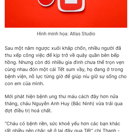
Phim VTV
Giải trí
Hậu trường
Điện ảnh
Đời sống
Nhân vật
Âm nhạc
Hình minh họa: Atlas Studio
Du lịch
Khán giả
Giáo dục
Sao
Làm đẹp
Sau một năm ngược xuôi khắp chốn, nhiều người đã
Giải sao mai
Tuyển sinh
thu xếp công việc để kịp trở về quây quần bên bếp
Công nghệ
Chất lượng cuộc sống
hồng. Nhưng còn đó nhiều gia đình chưa thể trọn vẹn
Học trực tuyến
cùng nhau đón một cái Tết sum vầy, họ đang ở trong
Hitech Công nghệ tương lai
Giao lưu trực tuyến
bệnh viện, nỗ lực từng giờ để giúp níu giữ sự sống cho
Sản phẩm
con em của mình.
Lịch phát sóng
Thị trường
Mới phát hiện bệnh ung thư máu cách đây hơn nửa
tháng, cháu Nguyễn Anh Huy (Bắc Ninh) vừa trải qua
Tư vấn
đợt điều trị hoá chất.
Chuyên mục khác
“Cháu có bệnh nền, sức khoẻ yếu hơn các bạn khác
Emagazine
Podcast
rất nhiều nên chắc sẽ ở lại đây qua Tết”, chị Thanh -