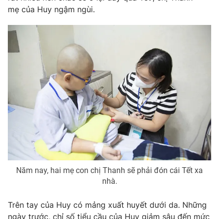
mẹ của Huy ngậm ngùi.
Photo
Infographic
Video
Shorts video
VTV Money
VTV Thể thao
VTV Sức khoẻ
Bất động sản
Thị trường 24h
Tấm lòng Việt
VTV4
Vươn mình bằng AI
Năm nay, hai mẹ con chị Thanh sẽ phải đón cái Tết xa
nhà.
VTV9
VTV8
Trên tay của Huy có mảng xuất huyết dưới da. Những
Liên hệ tòa soạn
English
ngày trước, chỉ số tiểu cầu của Huy giảm sâu đến mức