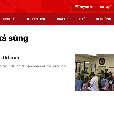
Truyền hình trực tuyến
KINH TẾ
TRUYỀN HÌNH
GIẢI TRÍ
Y TẾ
ĐỜI SỐNG
Pháp luật
Y tế
xả súng
Truyền hình
Multimedia
i Orlando
Phim VTV
Video
g tác cứu chữa nạn nhân vụ xả súng do
Hậu trường
Shorts video
Nhân vật
Podcast
Khán giả
EMagazine
Giải sao mai
Photo
Infographic