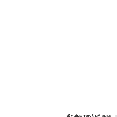
Giải trí
Đời sống
Điện ảnh
Du lịch
Âm nhạc
Làm đẹp
Sao
Chất lượng cuộc sốn
CHÍNH TRỊ
XÃ HỘI
PHÁP L