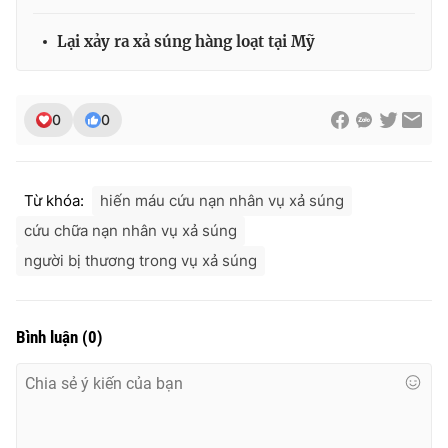
Ðiện thoại Thời báo VTV:
024.66 897 897
Email:
toasoan@vtv.vn
Lại xảy ra xả súng hàng loạt tại Mỹ
Liên hệ quảng cáo:
024-7300.7108
0
0
Từ khóa:
hiến máu cứu nạn nhân vụ xả súng
cứu chữa nạn nhân vụ xả súng
người bị thương trong vụ xả súng
Bình luận
(
0
)
® Cấm sao chép dưới mọi hình thức nếu không có sự chấp
thuận bằng văn bản. Ghi rõ nguồn VTV.vn khi phát hành lại
thông tin từ website này.