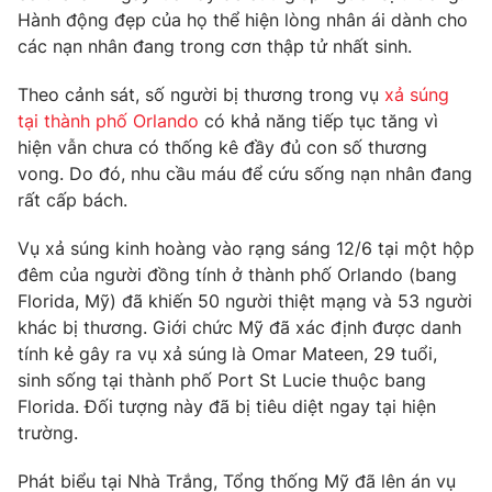
Phim VTV
Hành động đẹp của họ thể hiện lòng nhân ái dành cho
Giải trí
các nạn nhân đang trong cơn thập tử nhất sinh.
Hậu trường
Điện ảnh
Đời sống
Nhân vật
Theo cảnh sát, số người bị thương trong vụ
xả súng
Âm nhạc
tại thành phố Orlando
có khả năng tiếp tục tăng vì
Du lịch
Khán giả
hiện vẫn chưa có thống kê đầy đủ con số thương
Giáo dục
Sao
vong. Do đó, nhu cầu máu để cứu sống nạn nhân đang
Làm đẹp
Giải sao mai
Tuyển sinh
rất cấp bách.
Công nghệ
Chất lượng cuộc sống
Học trực tuyến
Vụ xả súng kinh hoàng vào rạng sáng 12/6 tại một hộp
Hitech Công nghệ tương lai
đêm của người đồng tính ở thành phố Orlando (bang
Giao lưu trực tuyến
Florida, Mỹ) đã khiến 50 người thiệt mạng và 53 người
Sản phẩm
khác bị thương. Giới chức Mỹ đã xác định được danh
Lịch phát sóng
Thị trường
tính kẻ gây ra vụ xả súng
là Omar Mateen, 29 tuổi,
sinh sống tại thành phố Port St Lucie thuộc bang
Tư vấn
Florida. Đối tượng này đã bị tiêu diệt ngay tại hiện
Chuyên mục khác
trường.
Emagazine
Podcast
Phát biểu tại Nhà Trắng, Tổng thống Mỹ đã lên án vụ