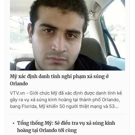
THỜI BÁO VTV
Theo dõi báo trên
Cơ quan chủ quản:
Đài Truyền hình Việt Nam
Mỹ xác định danh tính nghi phạm xả súng ở
Orlando
Cơ quan báo chí:
Thời báo VTV
Giấy phép hoạt động báo in và báo điện tử số 483/GP-BTTTT
VTV.vn - Giới chức Mỹ đã xác định được danh tính kẻ
cấp ngày 29/12/2023
gây ra vụ xả súng kinh hoàng tại thành phố Orlando,
bang Florida, Mỹ khiến 50 người thiệt mạng và 53...
Tổng Biên tập:
Vũ Thanh Thủy
Phó Tổng Biên tập:
Nguyễn Thị Mỹ Hạnh, Phạm Quốc Thắng,
Nguyễn Trọng Ninh
Tổng thống Mỹ: Sẽ điều tra vụ xả súng kinh
Tổng đài VTV:
024.38 355 931 - 024.38 355 932
hoàng tại Orlando tới cùng