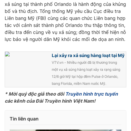
xả súng tại thành phố Orlando là hành động của khủng
Photo
Infographic
bố và thù địch. Tổng thống Mỹ yêu cầu Cục điều tra
Liên bang Mỹ (FBI) cùng các quan chức Liên bang hợp
tác với cảnh sát thành phố Orlando thu thập thông tin,
Video
Shorts video
điều tra đến cùng về vụ xả súng; đồng thời thể hiện nỗ
lực bảo vệ người dân Mỹ khỏi các mối đe dọa an ninh.
VTV Money
VTV Thể thao
Lại xảy ra xả súng hàng loạt tại Mỹ
VTV Sức khoẻ
Bất động sản
VTV.vn - Nhiều người đã bị thương trong
một vụ xả súng hàng loạt xảy ra rạng sáng
Thị trường 24h
12/6 giờ Mỹ tại hộp đêm Pulse ở Orlando,
Tấm lòng Việt
bang Florida, miền Nam nước Mỹ.
* Mời quý độc giả theo dõi
Truyền hình trực tuyến
VTV4
Vươn mình bằng AI
các kênh của Đài Truyền hình Việt Nam!
VTV9
VTV8
Tin liên quan
Liên hệ tòa soạn
English