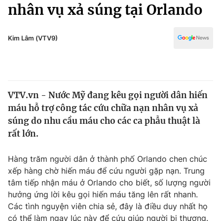
Chính trị
nhân vụ xả súng tại Orlando
Truyền hình
Văn hóa - Giải trí
Xã hội
Y tế
Kim Lâm (VTV9)
Đời sống
Pháp luật
Công nghệ
Giáo dục
Y tế
VTV.vn - Nước Mỹ đang kêu gọi người dân hiến
máu hỗ trợ công tác cứu chữa nạn nhân vụ xả
Thế giới
súng do nhu cầu máu cho các ca phẫu thuật là
rất lớn.
Tin tức
Kinh tế
Thế giới đó đây
Hàng trăm người dân ở thành phố Orlando chen chúc
Tài chính
xếp hàng chờ hiến máu để cứu người gặp nạn. Trung
Dữ liệu và đời sống
Câu chuyện quốc tế
tâm tiếp nhận máu ở Orlando cho biết, số lượng người
Thị trường
hưởng ứng lời kêu gọi hiến máu tăng lên rất nhanh.
Truyền hình
Góc doanh nghiệp
Các tình nguyện viên chia sẻ, đây là điều duy nhất họ
có thể làm ngay lúc này để cứu giúp người bị thương.