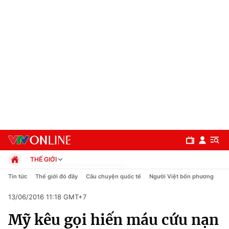
THẾ GIỚI
Chính trị
Tin tức
Thế giới đó đây
Câu chuyện quốc tế
Người Việt bốn phương
Xã hội
13/06/2016 11:18 GMT+7
Pháp luật
Chuyên mục
Kinh tế
Mỹ kêu gọi hiến máu cứu nạn
Thể thao