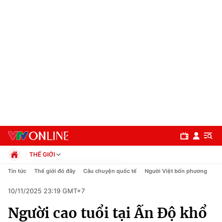
THẾ GIỚI
Chính trị
Tin tức
Thế giới đó đây
Câu chuyện quốc tế
Người Việt bốn phương
Xã hội
10/11/2025 23:19 GMT+7
Pháp luật
Chuyên mục
Kinh tế
Người cao tuổi tại Ấn Độ khổ
Thể thao