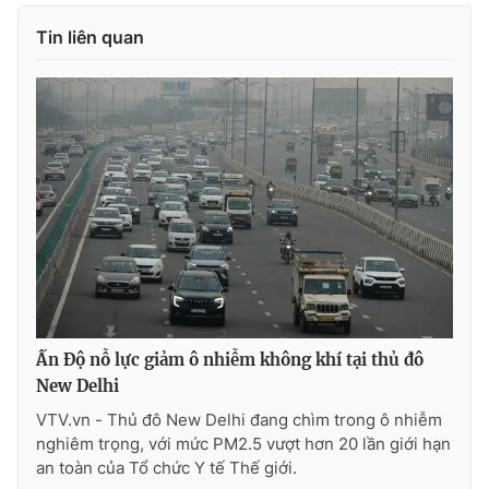
Ðiện thoại Thời báo VTV:
024.66 897 897
Tin liên quan
Email:
toasoan@vtv.vn
Liên hệ quảng cáo:
024-7300.7108
Ấn Độ nỗ lực giảm ô nhiễm không khí tại thủ đô
® Cấm sao chép dưới mọi hình thức nếu không có sự chấp
New Delhi
thuận bằng văn bản. Ghi rõ nguồn VTV.vn khi phát hành lại
VTV.vn - Thủ đô New Delhi đang chìm trong ô nhiễm
thông tin từ website này.
nghiêm trọng, với mức PM2.5 vượt hơn 20 lần giới hạn
an toàn của Tổ chức Y tế Thế giới.