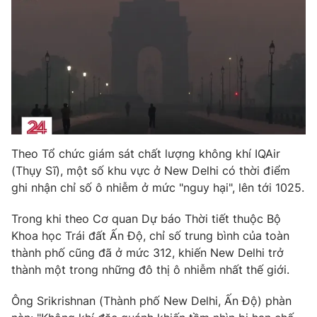
Photo
Infographic
Video
Shorts video
VTV Money
VTV Thể thao
VTV Sức khoẻ
Bất động sản
Theo Tổ chức giám sát chất lượng không khí IQAir
(Thụy Sĩ), một số khu vực ở New Delhi có thời điểm
Thị trường 24h
Tấm lòng Việt
ghi nhận chỉ số ô nhiễm ở mức "nguy hại", lên tới 1025.
Trong khi theo Cơ quan Dự báo Thời tiết thuộc Bộ
VTV4
Vươn mình bằng AI
Khoa học Trái đất Ấn Độ, chỉ số trung bình của toàn
thành phố cũng đã ở mức 312, khiến New Delhi trở
VTV9
VTV8
thành một trong những đô thị ô nhiễm nhất thế giới.
Ông Srikrishnan (Thành phố New Delhi, Ấn Độ) phàn
Liên hệ tòa soạn
English