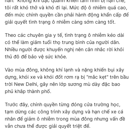
nàn: "Không khí đặc quánh khiến tầm nhìn bị hạn chế,
tôi rất khó thở và khó đi lại. Mức độ ô nhiễm quá cao,
đến mức chính quyền cần phải hành động khẩn cấp để
giải quyết tình trạng ô nhiễm càng sớm càng tốt.
THỜI BÁO VTV
Theo các chuyên gia y tế, tình trạng ô nhiễm kéo dài
có thể làm giảm tuổi thọ trung bình của người dân.
Nhiều người được khuyến nghị nên cân nhắc rời khỏi
thủ đô để bảo vệ sức khỏe.
Theo dõi báo trên
Vào mùa đông, không khí lạnh và nặng khiến bụi xây
Cơ quan chủ quản:
Đài Truyền hình Việt Nam
dựng, khói xe và khói đốt rơm rạ bị "mắc kẹt" trên bầu
Cơ quan báo chí:
Thời báo VTV
trời New Delhi, gây nên lớp sương mù dày đặc bao
phủ khắp thành phố.
Giấy phép hoạt động báo in và báo điện tử số 483/GP-BTTTT
cấp ngày 29/12/2023
Trước đây, chính quyền từng đóng cửa trường học,
Tổng Biên tập:
Vũ Thanh Thủy
tạm dừng các công trình xây dựng và hạn chế xe cá
Phó Tổng Biên tập:
Nguyễn Thị Mỹ Hạnh, Phạm Quốc Thắng,
nhân để giảm ô nhiễm trong mùa đông nhưng vấn đề
Nguyễn Trọng Ninh
vẫn chưa thể được giải quyết triệt để.
Tổng đài VTV:
024.38 355 931 - 024.38 355 932