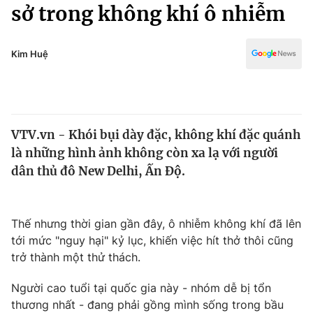
Chính trị
sở trong không khí ô nhiễm
Truyền hình
Văn hóa - Giải trí
Xã hội
Y tế
Kim Huệ
Đời sống
Pháp luật
Công nghệ
Giáo dục
Y tế
VTV.vn - Khói bụi dày đặc, không khí đặc quánh
là những hình ảnh không còn xa lạ với người
Thế giới
dân thủ đô New Delhi, Ấn Độ.
Tin tức
Kinh tế
Thế giới đó đây
Thế nhưng thời gian gần đây, ô nhiễm không khí đã lên
Tài chính
tới mức "nguy hại" kỷ lục, khiến việc hít thở thôi cũng
Dữ liệu và đời sống
Câu chuyện quốc tế
trở thành một thử thách.
Thị trường
Truyền hình
Người cao tuổi tại quốc gia này - nhóm dễ bị tổn
Góc doanh nghiệp
thương nhất - đang phải gồng mình sống trong bầu