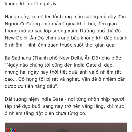
Phim VTV
không khí ngột ngạt ấy.
Giải trí
Hậu trường
Hàng ngày, xe cộ len lỏi trong màn sương mù dày đặc.
Điện ảnh
Đời sống
Người đi đường "mò mẫm" giữa khói bụi, đèn giao
Nhân vật
Âm nhạc
thông mờ ảo sau lớp sương xám. Đường phố thủ đô
Du lịch
Khán giả
New Delhi, Ấn Độ chìm trong bầu không khí đặc quánh
Giáo dục
Sao
ô nhiễm - hình ảnh quen thuộc suốt thời gian qua.
Làm đẹp
Giải sao mai
Tuyển sinh
Công nghệ
Bà Sadhana (Thành phố New Delhi, Ấn Độ) cho biết:
Chất lượng cuộc sống
Học trực tuyến
"Ngày nào chúng tôi cũng đến India Gate đi dạo,
Hitech Công nghệ tương lai
nhưng hai ngày nay thời tiết quá lạnh và ô nhiễm rất
Giao lưu trực tuyến
cao… Cổ họng tôi bị rát và nghẹt. Vấn đề ô nhiễm cần
Sản phẩm
được ưu tiên hàng đầu".
Lịch phát sóng
Thị trường
Đài tưởng niệm India Gate - nơi từng nhộn nhịp người
Tư vấn
tập thể dục buổi sáng nay trở nên vắng lặng, khi mức
ô nhiễm tăng đột biến chưa từng có.
Chuyên mục khác
Emagazine
Podcast