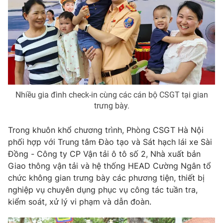
Phim VTV
Giải trí
Hậu trường
Điện ảnh
Đời sống
Nhân vật
Âm nhạc
Du lịch
Khán giả
Giáo dục
Sao
Làm đẹp
Giải sao mai
Tuyển sinh
Nhiều gia đình check-in cùng các cán bộ CSGT tại gian
Công nghệ
Chất lượng cuộc sống
trưng bày.
Học trực tuyến
Hitech Công nghệ tương lai
Giao lưu trực tuyến
Trong khuôn khổ chương trình, Phòng CSGT Hà Nội
Sản phẩm
phối hợp với Trung tâm Đào tạo và Sát hạch lái xe Sài
Đồng - Công ty CP Vận tải ô tô số 2, Nhà xuất bản
Lịch phát sóng
Thị trường
Giao thông vận tải và hệ thống HEAD Cường Ngân tổ
chức không gian trưng bày các phương tiện, thiết bị
Tư vấn
nghiệp vụ chuyên dụng phục vụ công tác tuần tra,
Chuyên mục khác
kiểm soát, xử lý vi phạm và dẫn đoàn.
Emagazine
Podcast