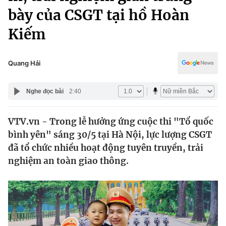
Chính trị
bày của CSGT tại hồ Hoàn
Truyền hình
Văn hóa - Giải trí
Kiếm
Xã hội
Y tế
Đời sống
Pháp luật
Quang Hải
Công nghệ
Giáo dục
Y tế
Nghe đọc bài
2:40
Thế giới
VTV.vn - Trong lễ hưởng ứng cuộc thi "Tổ quốc
bình yên" sáng 30/5 tại Hà Nội, lực lượng CSGT
Tin tức
đã tổ chức nhiều hoạt động tuyên truyền, trải
Kinh tế
nghiệm an toàn giao thông.
Thế giới đó đây
Tài chính
Dữ liệu và đời sống
Câu chuyện quốc tế
Thị trường
Truyền hình
Góc doanh nghiệp