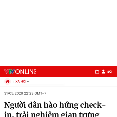
XÃ HỘI
Chính trị
31/05/2026 22:23 GMT+7
Xã hội
Người dân hào hứng check-
Pháp luật
Chuyên mục
Kinh tế
in, trải nghiệm gian trưng
Thể thao