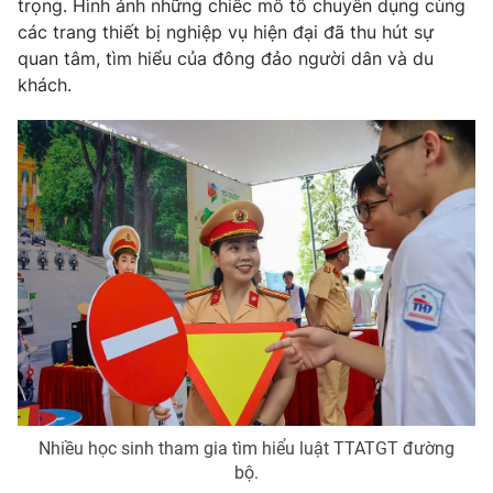
trọng. Hình ảnh những chiếc mô tô chuyên dụng cùng
các trang thiết bị nghiệp vụ hiện đại đã thu hút sự
quan tâm, tìm hiểu của đông đảo người dân và du
khách.
THỜI BÁO VTV
Theo dõi báo trên
Cơ quan chủ quản:
Đài Truyền hình Việt Nam
Cơ quan báo chí:
Thời báo VTV
Giấy phép hoạt động báo in và báo điện tử số 483/GP-BTTTT
cấp ngày 29/12/2023
Tổng Biên tập:
Vũ Thanh Thủy
Phó Tổng Biên tập:
Nguyễn Thị Mỹ Hạnh, Phạm Quốc Thắng,
Nguyễn Trọng Ninh
Nhiều học sinh tham gia tìm hiểu luật TTATGT đường
bộ.
Tổng đài VTV:
024.38 355 931 - 024.38 355 932