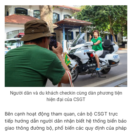
Ðiện thoại Thời báo VTV:
024.66 897 897
Email:
toasoan@vtv.vn
Liên hệ quảng cáo:
024-7300.7108
Người dân và du khách checkin cùng dàn phương tiện
hiện đại của CSGT
® Cấm sao chép dưới mọi hình thức nếu không có sự chấp
thuận bằng văn bản. Ghi rõ nguồn VTV.vn khi phát hành lại
Bên cạnh hoạt động tham quan, cán bộ CSGT trực
thông tin từ website này.
tiếp hướng dẫn người dân nhận biết hệ thống biển báo
giao thông đường bộ, phổ biến các quy định của pháp