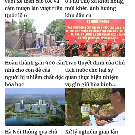
vượt xe trên cao tốc và
ở Phú Thọ xả khói nồng,
cấm mượn làn vượt trên
mùi khét, ảnh hưởng
Quốc lộ 6
khu dân cư
Hoàn thành gần 900 căn
Trao Quyết định của Chủ
nhà cho con đẻ của
tịch nước cho hai sỹ
người bị nhiễm chất độc
quan thực hiện nhiệm
hóa học
vụ gìn giữ hòa bình...
Hà Nội thông qua chủ
Xử lý nghiêm gian lận