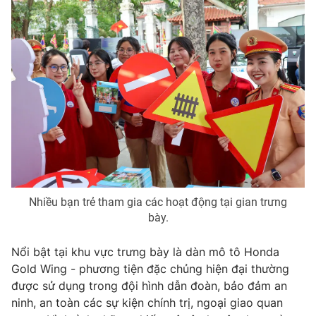
Photo
Infographic
Video
Shorts video
VTV Money
VTV Thể thao
VTV Sức khoẻ
Bất động sản
Thị trường 24h
Tấm lòng Việt
Nhiều bạn trẻ tham gia các hoạt động tại gian trưng
bày.
VTV4
Vươn mình bằng AI
Nổi bật tại khu vực trưng bày là dàn mô tô Honda
VTV9
VTV8
Gold Wing - phương tiện đặc chủng hiện đại thường
được sử dụng trong đội hình dẫn đoàn, bảo đảm an
ninh, an toàn các sự kiện chính trị, ngoại giao quan
Liên hệ tòa soạn
English