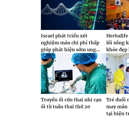
Israel phát triển xét
Herbalife
nghiệm máu chi phí thấp
lối sống 
giúp phát hiện sớm ung...
khỏe đẹp
Truyền ối cứu thai nhi cạn
Trẻ đuối 
ối từ tuần thai thứ 20
may mắn đ
tại hiện 