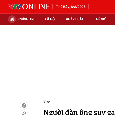
Thứ Bảy, 8/8/2026
CHÍNH TRỊ
XÃ HỘI
PHÁP LUẬT
THẾ GIỚI
Chính trị
Xã hội
Thế giới
Kinh tế
Tin tức
Tài chính
Thế giới đó đây
Thị trường
Câu chuyện quốc tế
Góc doanh nghiệp
Dữ liệu và đời sống
Y tế
Người đàn ông suy ga