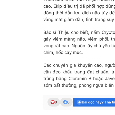
cao. Ekip điều trị đã phối hợp dù
đồng thời dẫn lưu dịch não tủy để
vàng mắt giảm dần, tình trạng suy
Bác sĩ Thiệu cho biết, nấm Crypt
gây viêm màng não, viêm phổi, thậ
vong rất cao. Nguồn lây chủ yếu t
chim, hốc cây mục.
Các chuyên gia khuyến cáo, người
cần đeo khẩu trang đạt chuẩn, t
trùng bằng Cloramin B hoặc Jave
sớm bất thường, phòng ngừa biến
0
0
Bài đọc hay? Thả t