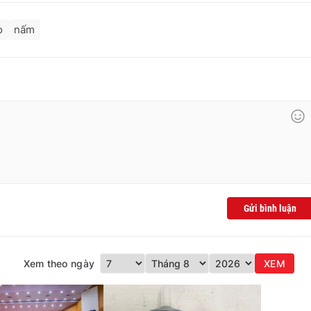
o
nấm
Gửi bình luận
Xem theo ngày
XEM