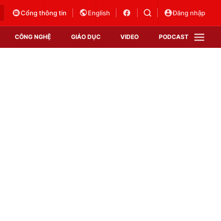
Cổng thông tin
English
Đăng nhập
CÔNG NGHỆ
GIÁO DỤC
VIDEO
PODCAST
VTV Money
VTV Thể thao
VTV Sức khoẻ
Bất động sản
Thị trường 24h
Tấm lòng Việt
Vươn mình bằng AI
VTV4
VTV8
VTV9
Lịch phát sóng
Giao lưu trực tuyến
Sự kiện