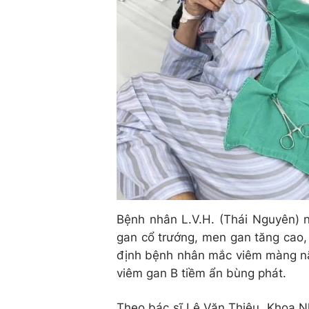
Bệnh nhân L.V.H. (Thái Nguyên) n
gan cổ trướng, men gan tăng cao,
định bệnh nhân mắc viêm màng n
viêm gan B tiềm ẩn bùng phát.
Theo bác sĩ Lê Văn Thiệu, Khoa N