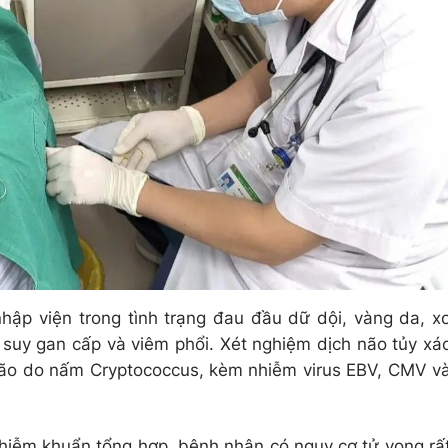
hập viện trong tình trạng đau đầu dữ dội, vàng da, x
 suy gan cấp và viêm phổi. Xét nghiệm dịch não tủy xá
ão do nấm Cryptococcus, kèm nhiễm virus EBV, CMV v
hiễm khuẩn tổng hợp, bệnh nhân có nguy cơ tử vong rấ