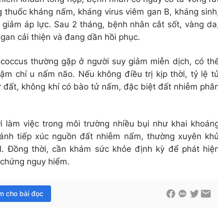
ng thuốc kháng nấm, kháng virus viêm gan B, kháng sinh
 giảm áp lực. Sau 2 tháng, bệnh nhân cắt sốt, vàng da
 gan cải thiện và đang dần hồi phục.
ococcus thường gặp ở người suy giảm miễn dịch, có th
m chí u nấm não. Nếu không điều trị kịp thời, tỷ lệ t
ừ đất, không khí có bào tử nấm, đặc biệt đất nhiễm phâ
 làm việc trong môi trường nhiều bụi như khai khoán
ránh tiếp xúc nguồn đất nhiễm nấm, thường xuyên kh
l. Đồng thời, cần khám sức khỏe định kỳ để phát hiệ
 chứng nguy hiểm.
im cho bài đọc