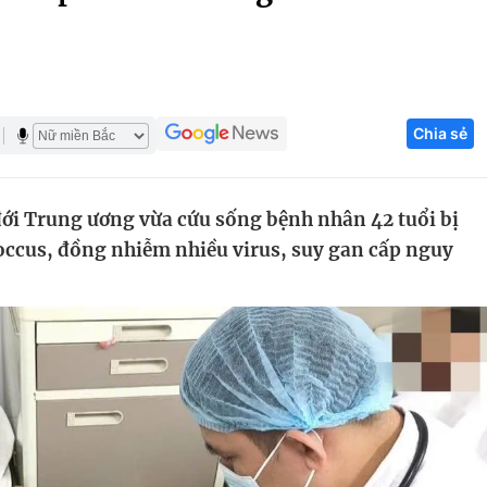
Góc ảnh
Giáo dục
Công nghệ
Chia sẻ
Tuyển sinh
Hitech Công ng
Học trực tuyến
Sản phẩm
ới Trung ương vừa cứu sống bệnh nhân 42 tuổi bị
g
Thị trường
cus, đồng nhiễm nhiều virus, suy gan cấp nguy
Tư vấn