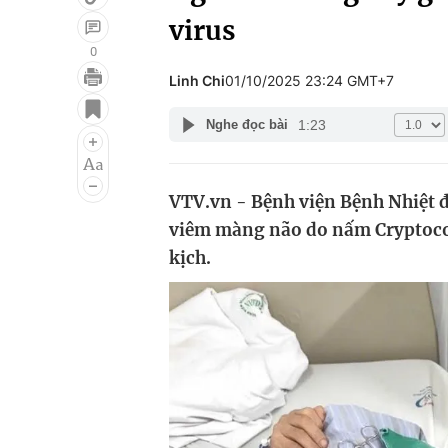
virus
0
Linh Chi
01/10/2025 23:24 GMT+7
Giải trí
Đời sống
1:23
Nghe đọc bài
Điện ảnh
Du lịch
Âm nhạc
Làm đẹp
VTV.vn - Bệnh viện Bệnh Nhiệt đ
Sao
Chất lượng cuộc sốn
viêm màng não do nấm Cryptococ
kịch.