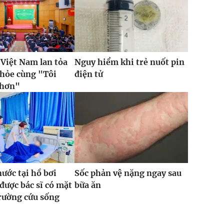
 Việt Nam lan tỏa
Nguy hiểm khi trẻ nuốt pin
khỏe cùng "Tôi
điện tử
 hơn"
nước tại hồ bơi
Sốc phản vệ nặng ngay sau
ược bác sĩ có mặt
bữa ăn
trường cứu sống