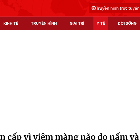
Truyền hình trực tuyến
KINH TẾ
TRUYỀN HÌNH
GIẢI TRÍ
Y TẾ
ĐỜI SỐNG
Pháp luật
Y tế
Truyền hình
Multimedia
Phim VTV
Video
Hậu trường
Shorts video
Nhân vật
Podcast
Khán giả
EMagazine
Giải sao mai
Photo
n cấp vì viêm màng não do nấm và
Infographic