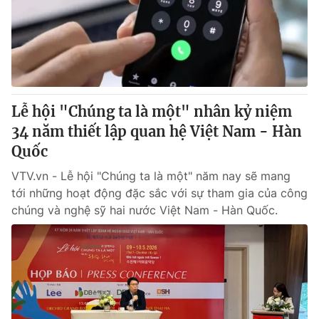
Tin tức
Kinh tế
Thế giới đó đây
Tài chính
Dữ liệu và đời sống
Câu chuyện quốc tế
Thị trường
Lễ hội "Chúng ta là một" nhân kỷ niệm
Truyền hình
Góc doanh nghiệp
34 năm thiết lập quan hệ Việt Nam - Hàn
Phim VTV
Quốc
Giải trí
Hậu trường
VTV.vn - Lễ hội "Chúng ta là một" năm nay sẽ mang
Điện ảnh
tới những hoạt động đặc sắc với sự tham gia của công
Đời sống
Nhân vật
chúng và nghệ sỹ hai nước Việt Nam - Hàn Quốc.
Âm nhạc
Du lịch
Khán giả
Giáo dục
Sao
Làm đẹp
Giải sao mai
Tuyển sinh
Công nghệ
Chất lượng cuộc sống
Học trực tuyến
Hitech Công nghệ tương lai