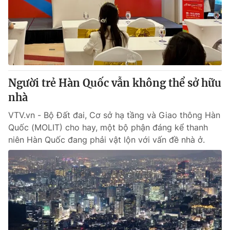
Giao lưu trực tuyến
Sản phẩm
Lịch phát sóng
Thị trường
Tư vấn
Chuyên mục khác
Người trẻ Hàn Quốc vẫn không thể sở hữu
Emagazine
Podcast
nhà
VTV.vn - Bộ Đất đai, Cơ sở hạ tầng và Giao thông Hàn
Photo
Infographic
Quốc (MOLIT) cho hay, một bộ phận đáng kể thanh
niên Hàn Quốc đang phải vật lộn với vấn đề nhà ở.
Video
Shorts video
VTV Money
VTV Thể thao
VTV Sức khoẻ
Bất động sản