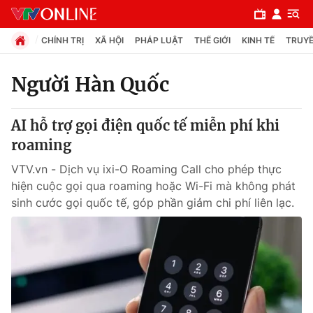
CHÍNH TRỊ
XÃ HỘI
PHÁP LUẬT
THẾ GIỚI
KINH TẾ
TRUYỀ
Người Hàn Quốc
Chuyên mục
AI hỗ trợ gọi điện quốc tế miễn phí khi
Chính trị
roaming
VTV.vn - Dịch vụ ixi-O Roaming Call cho phép thực
Xã hội
hiện cuộc gọi qua roaming hoặc Wi-Fi mà không phát
sinh cước gọi quốc tế, góp phần giảm chi phí liên lạc.
Pháp luật
Y tế
Thế giới