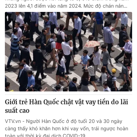
2023 lên 4,1 điểm vào năm 2024. Mức độ chán nản...
Giới trẻ Hàn Quốc chật vật vay tiền do lãi
suất cao
VTV.vn - Người Hàn Quốc ở độ tuổi 20 và 30 ngày
càng thấy khó khăn hơn khi vay vốn, trái ngược hoàn
toàn với thời kỳ đại dịch COVID-19.