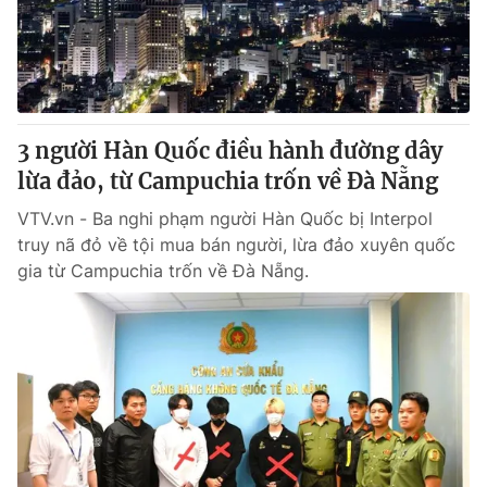
Thị trường 24h
Tấm lòng Việt
VTV4
Vươn mình bằng AI
VTV9
VTV8
3 người Hàn Quốc điều hành đường dây
lừa đảo, từ Campuchia trốn về Đà Nẵng
Liên hệ tòa soạn
English
VTV.vn - Ba nghi phạm người Hàn Quốc bị Interpol
truy nã đỏ về tội mua bán người, lừa đảo xuyên quốc
gia từ Campuchia trốn về Đà Nẵng.
THỜI BÁO VTV
Theo dõi báo trên
Cơ quan chủ quản:
Đài Truyền hình Việt Nam
Cơ quan báo chí:
Thời báo VTV