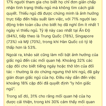
Email:
toasoan@vtv.vn
17% người tham gia cho biết họ chỉ đơn giản chấp
Liên hệ quảng cáo:
024-7300.7108
nhận tình trạng thiếu ngủ mà không tìm cách giải
quyết. Thiếu ngủ đã được chứng minh là ảnh hưởng
trực tiếp đến hiệu suất làm việc, với 71% người lao
động trên toàn cầu cho biết họ đã nghỉ ốm ít nhất 1
ngày vì thiếu ngủ. Tỷ lệ này cao nhất tại Ấn Độ
(94%), tiếp theo là Trung Quốc (78%), Singapore
(73%) và Mỹ (70%), trong khi Hàn Quốc có tỷ lệ
thấp hơn là 53%.
Ngoài ra, khảo sát cũng làm nổi bật ảnh hưởng của
giấc ngủ đến các mối quan hệ. Khoảng 32% các
cặp đôi cho biết tiếng ngáy hoặc thở lớn của đối
tác - thường là do chứng ngưng thở khi ngủ, đã gây
® Cấm sao chép dưới mọi hình thức nếu không có sự chấp
gián đoạn giấc ngủ của họ. Điều này dẫn đến việc
thuận bằng văn bản. Ghi rõ nguồn VTV.vn khi phát hành lại
khoảng 18% cặp đôi đã quyết định "ly hôn giấc
thông tin từ website này.
ngủ".
Trong số đó, 31% cho rằng mối quan hệ của họ
được cải thiện, trong khi 30% cảm thấy mối quan