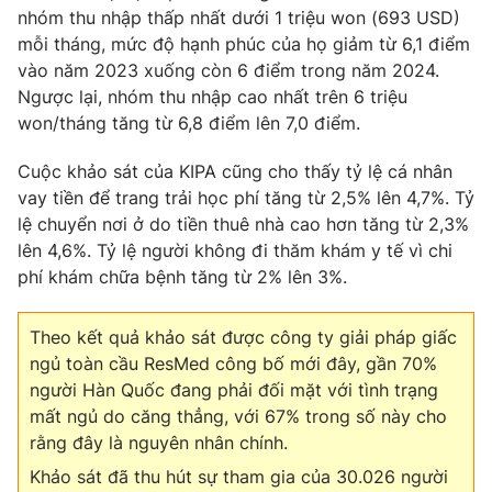
nhóm thu nhập thấp nhất dưới 1 triệu won (693 USD)
Photo
Infographic
mỗi tháng, mức độ hạnh phúc của họ giảm từ 6,1 điểm
vào năm 2023 xuống còn 6 điểm trong năm 2024.
Ngược lại, nhóm thu nhập cao nhất trên 6 triệu
Video
Shorts video
won/tháng tăng từ 6,8 điểm lên 7,0 điểm.
VTV Money
VTV Thể thao
Cuộc khảo sát của KIPA cũng cho thấy tỷ lệ cá nhân
vay tiền để trang trải học phí tăng từ 2,5% lên 4,7%. Tỷ
lệ chuyển nơi ở do tiền thuê nhà cao hơn tăng từ 2,3%
VTV Sức khoẻ
Bất động sản
lên 4,6%. Tỷ lệ người không đi thăm khám y tế vì chi
phí khám chữa bệnh tăng từ 2% lên 3%.
Thị trường 24h
Tấm lòng Việt
Theo kết quả khảo sát được công ty giải pháp giấc
VTV4
Vươn mình bằng AI
ngủ toàn cầu ResMed công bố mới đây, gần 70%
người Hàn Quốc đang phải đối mặt với tình trạng
mất ngủ do căng thẳng, với 67% trong số này cho
VTV9
VTV8
rằng đây là nguyên nhân chính.
Khảo sát đã thu hút sự tham gia của 30.026 người
Liên hệ tòa soạn
English