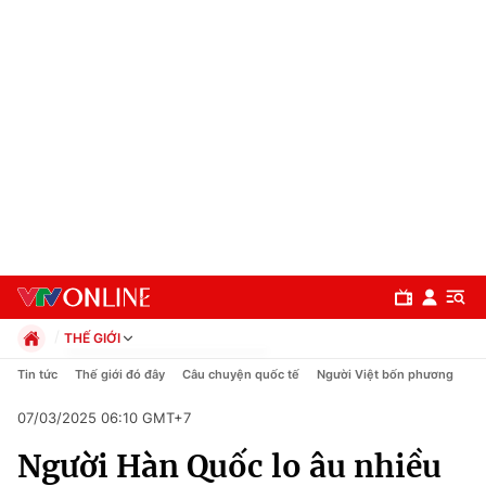
THẾ GIỚI
Chính trị
Tin tức
Thế giới đó đây
Câu chuyện quốc tế
Người Việt bốn phương
Xã hội
07/03/2025 06:10 GMT+7
Pháp luật
Chuyên mục
Kinh tế
Người Hàn Quốc lo âu nhiều
Thể thao