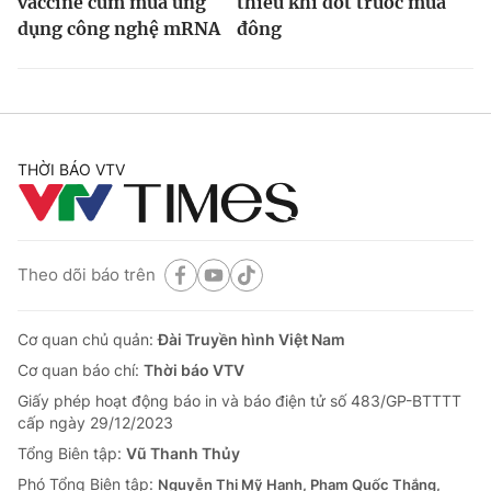
vaccine cúm mùa ứng
thiếu khí đốt trước mùa
dụng công nghệ mRNA
đông
THỜI BÁO VTV
Theo dõi báo trên
Cơ quan chủ quản:
Đài Truyền hình Việt Nam
Cơ quan báo chí:
Thời báo VTV
Giấy phép hoạt động báo in và báo điện tử số 483/GP-BTTTT
cấp ngày 29/12/2023
Tổng Biên tập:
Vũ Thanh Thủy
Phó Tổng Biên tập:
Nguyễn Thị Mỹ Hạnh, Phạm Quốc Thắng,