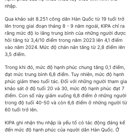
Phim VTV
nhập.
Giải trí
Hậu trường
Điện ảnh
Qua khảo sát 8.251 công dân Hàn Quốc từ 19 tuổi trở
Đời sống
Nhân vật
lên trong giai đoạn tháng 8 - 9 năm ngoái, KIPA chỉ ra
Âm nhạc
rằng mức độ lo lắng trung bình của những người được
Du lịch
Khán giả
hỏi tăng từ 3,4/10 điểm trong năm 2023 lên 4,1 điểm
Giáo dục
Sao
vào năm 2024. Mức độ chán nản tăng từ 2,8 điểm lên
Làm đẹp
Giải sao mai
Tuyển sinh
3,5 điểm.
Công nghệ
Chất lượng cuộc sống
Học trực tuyến
Trong khi đó, mức độ hạnh phúc chung tăng 0,1 điểm,
Hitech Công nghệ tương lai
đạt mức trung bình 6,8 điểm. Tuy nhiên, mức độ hạnh
Giao lưu trực tuyến
phúc giảm theo tuổi tác. Đối với những người tham gia
Sản phẩm
khảo sát ở độ tuổi 20 và 30, mức độ hạnh phúc đạt 7
Lịch phát sóng
Thị trường
điểm. Con số này giảm xuống 6,8 điểm ở những người
trong độ tuổi 40-50 và còn 6,6 điểm ở những người từ
Tư vấn
60 tuổi trở lên.
Chuyên mục khác
KIPA ghi nhận thu nhập là yếu tố có tác động đáng kể
Emagazine
Podcast
đến mức độ hạnh phúc của người dân Hàn Quốc. Ở