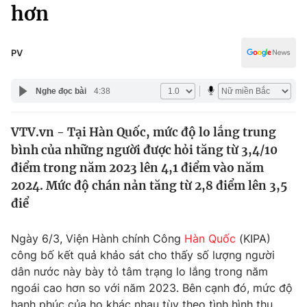
Chính trị
hơn
Truyền hình
Văn hóa - Giải trí
Xã hội
Y tế
PV
Đời sống
Pháp luật
Công nghệ
Nghe đọc bài
4:38
Giáo dục
Y tế
VTV.vn - Tại Hàn Quốc, mức độ lo lắng trung
bình của những người được hỏi tăng từ 3,4/10
Thế giới
điểm trong năm 2023 lên 4,1 điểm vào năm
2024. Mức độ chán nản tăng từ 2,8 điểm lên 3,5
Tin tức
Kinh tế
điể
Thế giới đó đây
Tài chính
Ngày 6/3, Viện Hành chính Công
Hàn Quốc
(KIPA)
Dữ liệu và đời sống
Câu chuyện quốc tế
công bố kết quả khảo sát cho thấy số lượng người
Thị trường
dân nước này bày tỏ tâm trạng lo lắng trong năm
Truyền hình
Góc doanh nghiệp
ngoái cao hơn so với năm 2023. Bên cạnh đó, mức độ
hạnh phúc của họ khác nhau tùy theo tình hình thu