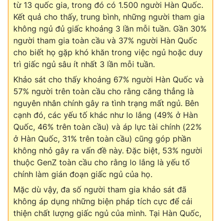
từ 13 quốc gia, trong đó có 1.500 người Hàn Quốc.
Kết quả cho thấy, trung bình, những người tham gia
không ngủ đủ giấc khoảng 3 lần mỗi tuần. Gần 30%
người tham gia toàn cầu và 37% người Hàn Quốc
THỜI BÁO VTV
cho biết họ gặp khó khăn trong việc ngủ hoặc duy
trì giấc ngủ sâu ít nhất 3 lần mỗi tuần.
Theo dõi báo trên
Khảo sát cho thấy khoảng 67% người Hàn Quốc và
57% người trên toàn cầu cho rằng căng thẳng là
nguyên nhân chính gây ra tình trạng mất ngủ. Bên
Cơ quan chủ quản:
Đài Truyền hình Việt Nam
cạnh đó, các yếu tố khác như lo lắng (49% ở Hàn
Cơ quan báo chí:
Thời báo VTV
Quốc, 46% trên toàn cầu) và áp lực tài chính (22%
Giấy phép hoạt động báo in và báo điện tử số 483/GP-BTTTT
ở Hàn Quốc, 31% trên toàn cầu) cũng góp phần
cấp ngày 29/12/2023
không nhỏ gây ra vấn đề này. Đặc biệt, 53% người
Tổng Biên tập:
Vũ Thanh Thủy
thuộc GenZ toàn cầu cho rằng lo lắng là yếu tố
Phó Tổng Biên tập:
Nguyễn Thị Mỹ Hạnh, Phạm Quốc Thắng,
chính làm gián đoạn giấc ngủ của họ.
Nguyễn Trọng Ninh
Mặc dù vậy, đa số người tham gia khảo sát đã
Tổng đài VTV:
024.38 355 931 - 024.38 355 932
không áp dụng những biện pháp tích cực để cải
Ðiện thoại Thời báo VTV:
024.66 897 897
thiện chất lượng giấc ngủ của mình. Tại Hàn Quốc,