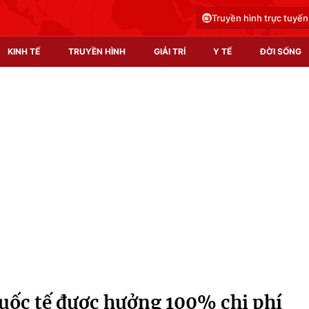
Truyền hình trực tuyến
KINH TẾ
TRUYỀN HÌNH
GIẢI TRÍ
Y TẾ
ĐỜI SỐNG
Pháp luật
Y tế
Truyền hình
Multimedia
Phim VTV
Video
Hậu trường
Shorts video
Nhân vật
Podcast
Khán giả
EMagazine
Giải sao mai
Photo
uốc tế được hưởng 100% chi phí
Infographic