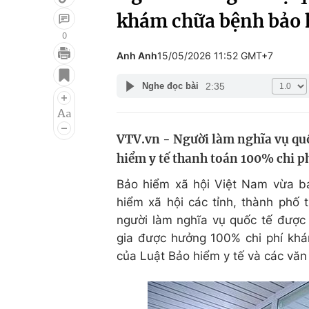
khám chữa bệnh bảo 
0
Anh Anh
15/05/2026 11:52 GMT+7
Giải trí
Đời sống
2:35
Nghe đọc bài
Điện ảnh
Du lịch
Âm nhạc
Làm đẹp
VTV.vn - Người làm nghĩa vụ quố
Sao
Chất lượng cuộc sốn
hiểm y tế thanh toán 100% chi p
Bảo hiểm xã hội Việt Nam vừa 
hiểm xã hội các tỉnh, thành phố 
người làm nghĩa vụ quốc tế được
gia được hưởng 100% chi phí kh
của Luật Bảo hiểm y tế và các văn