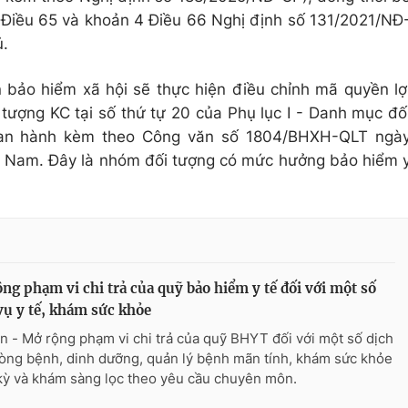
i Điều 65 và khoản 4 Điều 66 Nghị định số 131/2021/NĐ
ủ.
n bảo hiểm xã hội sẽ thực hiện điều chỉnh mã quyền lợ
tượng KC tại số thứ tự 20 của Phụ lục I - Danh mục đố
ban hành kèm theo Công văn số 1804/BHXH-QLT ngà
t Nam. Đây là nhóm đối tượng có mức hưởng bảo hiểm 
ng phạm vi chi trả của quỹ bảo hiểm y tế đối với một số
vụ y tế, khám sức khỏe
n - Mở rộng phạm vi chi trả của quỹ BHYT đối với một số dịch
òng bệnh, dinh dưỡng, quản lý bệnh mãn tính, khám sức khỏe
kỳ và khám sàng lọc theo yêu cầu chuyên môn.