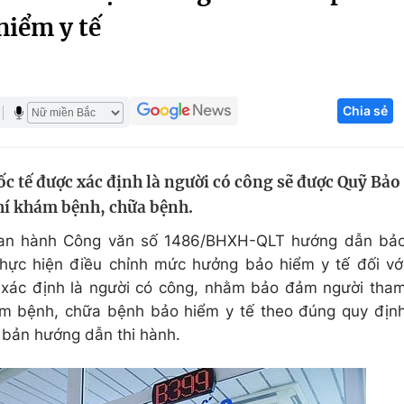
hiểm y tế
Góc ảnh
Giáo dục
Công nghệ
Chia sẻ
Tuyển sinh
Hitech Công ng
Học trực tuyến
Sản phẩm
c tế được xác định là người có công sẽ được Quỹ Bảo
g
Thị trường
hí khám bệnh, chữa bệnh.
Tư vấn
ban hành Công văn số 1486/BHXH-QLT hướng dẫn bả
thực hiện điều chỉnh mức hưởng bảo hiểm y tế đối vớ
 xác định là người có công, nhằm bảo đảm người tha
ám bệnh, chữa bệnh bảo hiểm y tế theo đúng quy địn
 bản hướng dẫn thi hành.