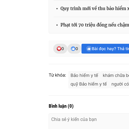
Quy trình mới về thu bảo hiểm x
Phạt tới 70 triệu đồng nếu chậm
0
0
Bài đọc hay? Thả t
Từ khóa:
Bảo hiểm y tế
khám chữa b
quỹ Bảo hiểm y tế
người c
Bình luận
(
0
)