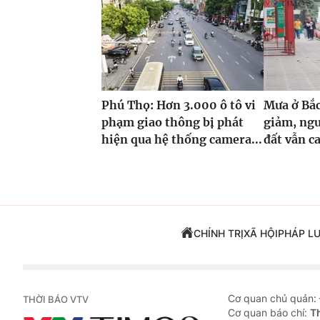
Phú Thọ: Hơn 3.000 ô tô vi
Mưa ở Bắc
phạm giao thông bị phát
giảm, nguy
hiện qua hệ thống camera...
đất vẫn c
CHÍNH TRỊ
XÃ HỘI
PHÁP L
Cơ quan chủ quản:
THỜI BÁO VTV
Cơ quan báo chí:
T