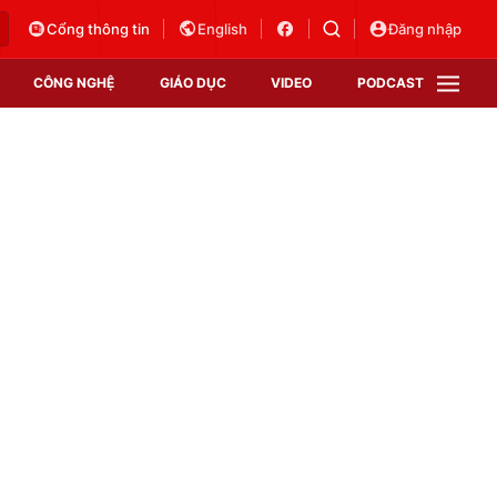
Cổng thông tin
English
Đăng nhập
CÔNG NGHỆ
GIÁO DỤC
VIDEO
PODCAST
VTV Money
VTV Thể thao
VTV Sức khoẻ
Bất động sản
Thị trường 24h
Tấm lòng Việt
Vươn mình bằng AI
VTV4
VTV8
VTV9
Lịch phát sóng
Giao lưu trực tuyến
Sự kiện