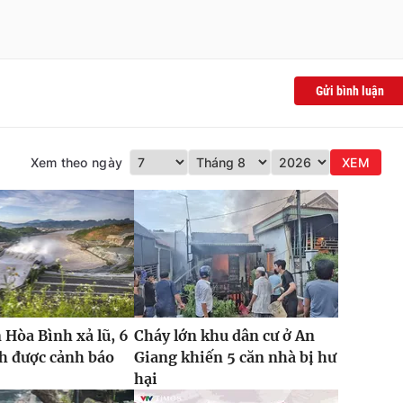
Gửi bình luận
Xem theo ngày
XEM
 Hòa Bình xả lũ, 6
Cháy lớn khu dân cư ở An
h được cảnh báo
Giang khiến 5 căn nhà bị hư
hại