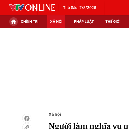
Thứ Sáu, 7/8/2026
CHÍNH TRỊ
XÃ HỘI
PHÁP LUẬT
THẾ GIỚI
Chính trị
Xã hội
Thế giới
Kinh tế
Tin tức
Tài chính
Thế giới đó đây
Thị trường
Câu chuyện quốc tế
Góc doanh nghiệp
Dữ liệu và đời sống
Xã hội
Người làm nghĩa vụ q