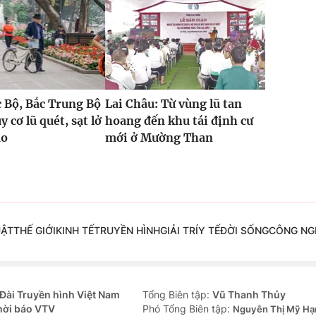
 Bộ, Bắc Trung Bộ
Lai Châu: Từ vùng lũ tan
 cơ lũ quét, sạt lở
hoang đến khu tái định cư
ao
mới ở Mường Than
UẬT
THẾ GIỚI
KINH TẾ
TRUYỀN HÌNH
GIẢI TRÍ
Y TẾ
ĐỜI SỐNG
CÔNG NG
Đài Truyền hình Việt Nam
Tổng Biên tập:
Vũ Thanh Thủy
hời báo VTV
Phó Tổng Biên tập:
Nguyễn Thị Mỹ Hạ