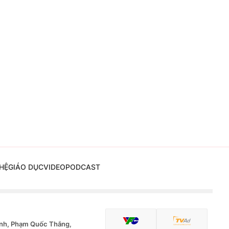
HỆ
GIÁO DỤC
VIDEO
PODCAST
nh, Phạm Quốc Thắng,