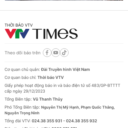
THỜI BÁO VTV
® Cấm sao chép dưới mọi hình thức nếu không có sự chấp
thuận bằng văn bản. Ghi rõ nguồn VTV.vn khi phát hành lại
thông tin từ website này.
Theo dõi báo trên
Cơ quan chủ quản:
Đài Truyền hình Việt Nam
Cơ quan báo chí:
Thời báo VTV
Giấy phép hoạt động báo in và báo điện tử số 483/GP-BTTTT
cấp ngày 29/12/2023
Tổng Biên tập:
Vũ Thanh Thủy
Phó Tổng Biên tập:
Nguyễn Thị Mỹ Hạnh, Phạm Quốc Thắng,
Nguyễn Trọng Ninh
Tổng đài VTV:
024.38 355 931 - 024.38 355 932