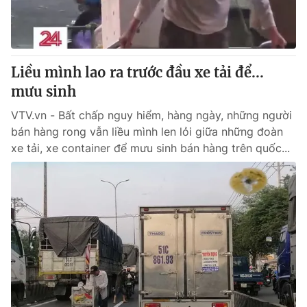
Giao lưu trực tuyến
Sản phẩm
Lịch phát sóng
Thị trường
Tư vấn
Liều mình lao ra trước đầu xe tải để...
mưu sinh
Chuyên mục khác
Emagazine
VTV.vn - Bất chấp nguy hiểm, hàng ngày, những người
Podcast
bán hàng rong vẫn liều mình len lỏi giữa những đoàn
xe tải, xe container để mưu sinh bán hàng trên quốc...
Photo
Infographic
Video
Shorts video
VTV Money
VTV Thể thao
VTV Sức khoẻ
Bất động sản