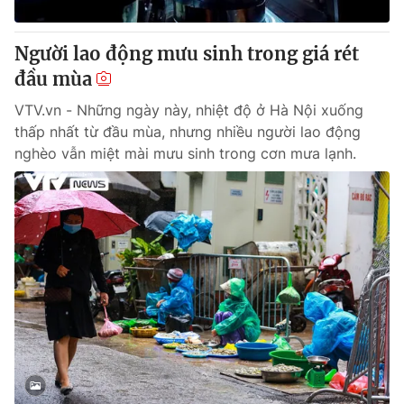
Cơ quan báo chí:
Thời báo VTV
Giấy phép hoạt động báo in và báo điện tử số 483/GP-BTTTT
Người lao động mưu sinh trong giá rét
cấp ngày 29/12/2023
đầu mùa
Tổng Biên tập:
Vũ Thanh Thủy
VTV.vn - Những ngày này, nhiệt độ ở Hà Nội xuống
Phó Tổng Biên tập:
Nguyễn Thị Mỹ Hạnh, Phạm Quốc Thắng,
thấp nhất từ đầu mùa, nhưng nhiều người lao động
Nguyễn Trọng Ninh
nghèo vẫn miệt mài mưu sinh trong cơn mưa lạnh.
Tổng đài VTV:
024.38 355 931 - 024.38 355 932
Ðiện thoại Thời báo VTV:
024.66 897 897
Email:
toasoan@vtv.vn
Liên hệ quảng cáo:
024-7300.7108