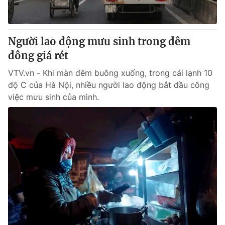
Thị trường 24h
Tấm lòng Việt
VTV4
Vươn mình bằng AI
Người lao động mưu sinh trong đêm
đông giá rét
VTV9
VTV8
VTV.vn - Khi màn đêm buông xuống, trong cái lạnh 10
độ C của Hà Nội, nhiều người lao động bắt đầu công
Liên hệ tòa soạn
English
việc mưu sinh của mình.
THỜI BÁO VTV
Theo dõi báo trên
Cơ quan chủ quản:
Đài Truyền hình Việt Nam