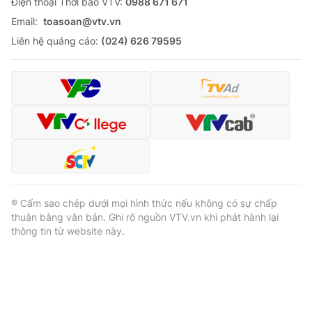
Ðiện thoại Thời báo VTV:
0988 671 671
Email:
toasoan@vtv.vn
Liên hệ quảng cáo:
(024) 626 79595
® Cấm sao chép dưới mọi hình thức nếu không có sự chấp
thuận bằng văn bản. Ghi rõ nguồn VTV.vn khi phát hành lại
thông tin từ website này.