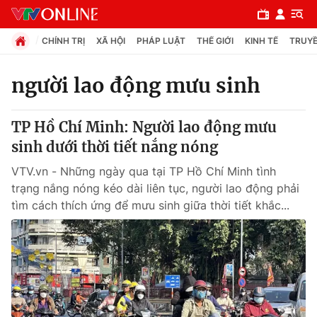
CHÍNH TRỊ
XÃ HỘI
PHÁP LUẬT
THẾ GIỚI
KINH TẾ
TRUYỀ
người lao động mưu sinh
Chuyên mục
TP Hồ Chí Minh: Người lao động mưu
Chính trị
sinh dưới thời tiết nắng nóng
VTV.vn - Những ngày qua tại TP Hồ Chí Minh tình
Xã hội
trạng nắng nóng kéo dài liên tục, người lao động phải
tìm cách thích ứng để mưu sinh giữa thời tiết khắc...
Pháp luật
Y tế
Thế giới