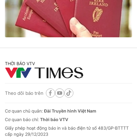
Tin tức
Kinh tế
Thế giới đó đây
Tài chính
Dữ liệu và đời sống
Câu chuyện quốc tế
Thị trường
Truyền hình
Góc doanh nghiệp
Phim VTV
THỜI BÁO VTV
Giải trí
Hậu trường
Điện ảnh
Đời sống
Nhân vật
Âm nhạc
Theo dõi báo trên
Du lịch
Khán giả
Giáo dục
Sao
Làm đẹp
Giải sao mai
Cơ quan chủ quản:
Đài Truyền hình Việt Nam
Tuyển sinh
Công nghệ
Cơ quan báo chí:
Thời báo VTV
Chất lượng cuộc sống
Học trực tuyến
Giấy phép hoạt động báo in và báo điện tử số 483/GP-BTTTT
Hitech Công nghệ tương lai
cấp ngày 29/12/2023