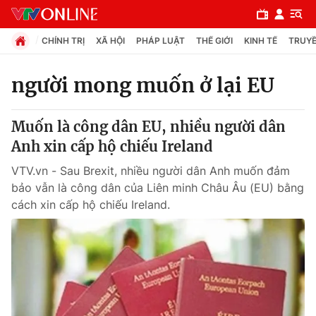
CHÍNH TRỊ
XÃ HỘI
PHÁP LUẬT
THẾ GIỚI
KINH TẾ
TRUYỀ
người mong muốn ở lại EU
Chuyên mục
Muốn là công dân EU, nhiều người dân
Chính trị
Anh xin cấp hộ chiếu Ireland
VTV.vn - Sau Brexit, nhiều người dân Anh muốn đảm
Xã hội
bảo vẫn là công dân của Liên minh Châu Âu (EU) bằng
cách xin cấp hộ chiếu Ireland.
Pháp luật
Y tế
Thế giới