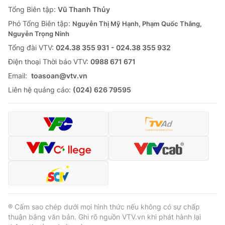
Giao lưu trực tuyến
Tổng Biên tập:
Vũ Thanh Thủy
Sản phẩm
Phó Tổng Biên tập:
Nguyễn Thị Mỹ Hạnh, Phạm Quốc Thắng,
Lịch phát sóng
Thị trường
Nguyễn Trọng Ninh
Tổng đài VTV:
024.38 355 931 - 024.38 355 932
Tư vấn
Ðiện thoại Thời báo VTV:
0988 671 671
Chuyên mục khác
Email:
toasoan@vtv.vn
Emagazine
Podcast
Liên hệ quảng cáo:
(024) 626 79595
Photo
Infographic
Video
Shorts video
VTV Money
VTV Thể thao
VTV Sức khoẻ
Bất động sản
® Cấm sao chép dưới mọi hình thức nếu không có sự chấp
thuận bằng văn bản. Ghi rõ nguồn VTV.vn khi phát hành lại