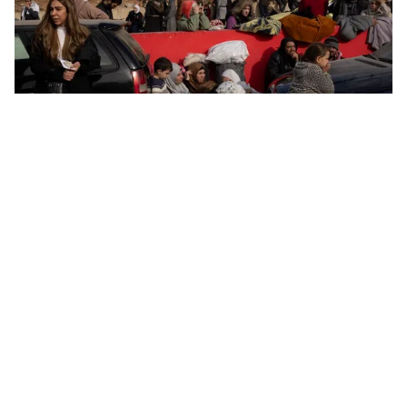
Tin mới
Video
Live
Emagazine
Trang chủ
Liên hợp quốc triển khai quỹ chống chịu
khí hậu mới
VTV.vn - Liên hợp quốc vừa công bố kế hoạch triển
khai quỹ chống chịu khí hậu mới nhằm tăng cường bảo
vệ "những người tị nạn và cộng đồng phải di dời".