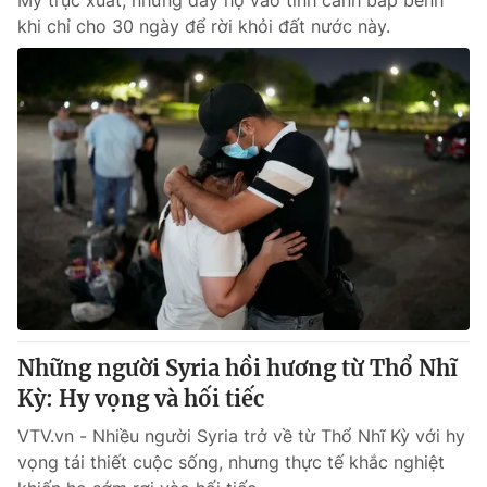
Mỹ trục xuất, nhưng đẩy họ vào tình cảnh bấp bênh
khi chỉ cho 30 ngày để rời khỏi đất nước này.
Những người Syria hồi hương từ Thổ Nhĩ
Kỳ: Hy vọng và hối tiếc
VTV.vn - Nhiều người Syria trở về từ Thổ Nhĩ Kỳ với hy
vọng tái thiết cuộc sống, nhưng thực tế khắc nghiệt