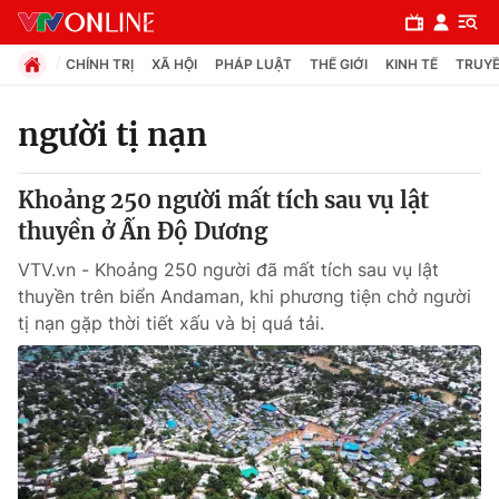
CHÍNH TRỊ
XÃ HỘI
PHÁP LUẬT
THẾ GIỚI
KINH TẾ
TRUYỀ
người tị nạn
Chuyên mục
Khoảng 250 người mất tích sau vụ lật
Chính trị
thuyền ở Ấn Độ Dương
VTV.vn - Khoảng 250 người đã mất tích sau vụ lật
Xã hội
thuyền trên biển Andaman, khi phương tiện chở người
tị nạn gặp thời tiết xấu và bị quá tải.
Pháp luật
Y tế
Thế giới