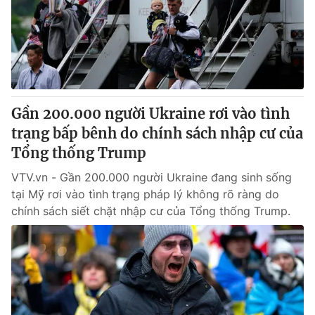
Giao lưu trực tuyến
Sản phẩm
Lịch phát sóng
Thị trường
Tư vấn
Chuyên mục khác
Gần 200.000 người Ukraine rơi vào tình
Emagazine
Podcast
trạng bấp bênh do chính sách nhập cư của
Tổng thống Trump
Photo
Infographic
VTV.vn - Gần 200.000 người Ukraine đang sinh sống
tại Mỹ rơi vào tình trạng pháp lý không rõ ràng do
Video
Shorts video
chính sách siết chặt nhập cư của Tổng thống Trump.
VTV Money
VTV Thể thao
VTV Sức khoẻ
Bất động sản