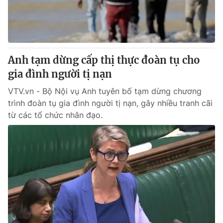
® Cấm sao chép dưới mọi hình thức nếu không có sự chấp
thuận bằng văn bản. Ghi rõ nguồn VTV.vn khi phát hành lại
thông tin từ website này.
Anh tạm dừng cấp thị thực đoàn tụ cho
gia đình người tị nạn
VTV.vn - Bộ Nội vụ Anh tuyên bố tạm dừng chương
trình đoàn tụ gia đình người tị nạn, gây nhiều tranh cãi
từ các tổ chức nhân đạo.