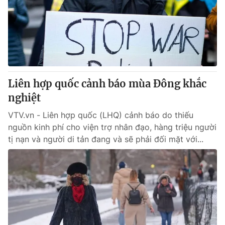
Thị trường 24h
Tấm lòng Việt
VTV4
Vươn mình bằng AI
VTV9
VTV8
Liên hợp quốc cảnh báo mùa Đông khắc
Liên hệ tòa soạn
English
nghiệt
VTV.vn - Liên hợp quốc (LHQ) cảnh báo do thiếu
nguồn kinh phí cho viện trợ nhân đạo, hàng triệu người
tị nạn và người di tản đang và sẽ phải đối mặt với...
THỜI BÁO VTV
Theo dõi báo trên
Cơ quan chủ quản:
Đài Truyền hình Việt Nam
Cơ quan báo chí:
Thời báo VTV