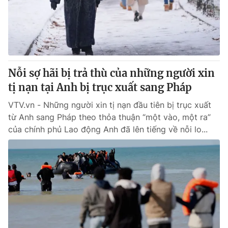
Giấy phép hoạt động báo in và báo điện tử số 483/GP-BTTTT
cấp ngày 29/12/2023
Tổng Biên tập:
Vũ Thanh Thủy
Phó Tổng Biên tập:
Nguyễn Thị Mỹ Hạnh, Phạm Quốc Thắng,
Nguyễn Trọng Ninh
Tổng đài VTV:
Nỗi sợ hãi bị trả thù của những người xin
024.38 355 931 - 024.38 355 932
Ðiện thoại Thời báo VTV:
tị nạn tại Anh bị trục xuất sang Pháp
024.66 897 897
Email:
toasoan@vtv.vn
VTV.vn - Những người xin tị nạn đầu tiên bị trục xuất
Liên hệ quảng cáo:
024-7300.7108
từ Anh sang Pháp theo thỏa thuận “một vào, một ra”
của chính phủ Lao động Anh đã lên tiếng về nỗi lo...