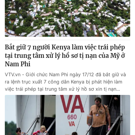
Tin tức
Kinh tế
Thế giới đó đây
Tài chính
Dữ liệu và đời sống
Câu chuyện quốc tế
Thị trường
Bắt giữ 7 người Kenya làm việc trái phép
Truyền hình
Góc doanh nghiệp
tại trung tâm xử lý hồ sơ tị nạn của Mỹ ở
Phim VTV
Nam Phi
Giải trí
Hậu trường
VTV.vn - Giới chức Nam Phi ngày 17/12 đã bắt giữ và
Điện ảnh
ra lệnh trục xuất 7 công dân Kenya bị phát hiện làm
Đời sống
Nhân vật
việc trái phép tại trung tâm xử lý hồ sơ xin tị nạn...
Âm nhạc
Du lịch
Khán giả
Giáo dục
Sao
Làm đẹp
Giải sao mai
Tuyển sinh
Công nghệ
Chất lượng cuộc sống
Học trực tuyến
Hitech Công nghệ tương lai