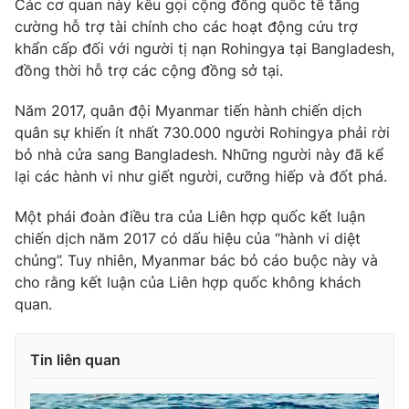
Các cơ quan này kêu gọi cộng đồng quốc tế tăng
cường hỗ trợ tài chính cho các hoạt động cứu trợ
khẩn cấp đối với người tị nạn Rohingya tại Bangladesh,
đồng thời hỗ trợ các cộng đồng sở tại.
THỜI BÁO VTV
Năm 2017, quân đội Myanmar tiến hành chiến dịch
quân sự khiến ít nhất 730.000 người Rohingya phải rời
bỏ nhà cửa sang Bangladesh. Những người này đã kể
Theo dõi báo trên
lại các hành vi như giết người, cưỡng hiếp và đốt phá.
Một phái đoàn điều tra của Liên hợp quốc kết luận
Cơ quan chủ quản:
Đài Truyền hình Việt Nam
chiến dịch năm 2017 có dấu hiệu của “hành vi diệt
Cơ quan báo chí:
Thời báo VTV
chủng”. Tuy nhiên, Myanmar bác bỏ cáo buộc này và
Giấy phép hoạt động báo in và báo điện tử số 483/GP-BTTTT
cho rằng kết luận của Liên hợp quốc không khách
cấp ngày 29/12/2023
quan.
Tổng Biên tập:
Vũ Thanh Thủy
Phó Tổng Biên tập:
Nguyễn Thị Mỹ Hạnh, Phạm Quốc Thắng,
Tin liên quan
Nguyễn Trọng Ninh
Tổng đài VTV:
024.38 355 931 - 024.38 355 932