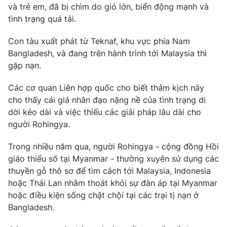
và trẻ em, đã bị chìm do gió lớn, biển động mạnh và
Photo
Infographic
tình trạng quá tải.
Con tàu xuất phát từ Teknaf, khu vực phía Nam
Video
Shorts video
Bangladesh, và đang trên hành trình tới Malaysia thì
gặp nạn.
VTV Money
VTV Thể thao
Các cơ quan Liên hợp quốc cho biết thảm kịch này
cho thấy cái giá nhân đạo nặng nề của tình trạng di
VTV Sức khoẻ
Bất động sản
dời kéo dài và việc thiếu các giải pháp lâu dài cho
người Rohingya.
Thị trường 24h
Tấm lòng Việt
Trong nhiều năm qua, người Rohingya - cộng đồng Hồi
giáo thiểu số tại Myanmar - thường xuyên sử dụng các
VTV4
Vươn mình bằng AI
thuyền gỗ thô sơ để tìm cách tới Malaysia, Indonesia
hoặc Thái Lan nhằm thoát khỏi sự đàn áp tại Myanmar
VTV9
VTV8
hoặc điều kiện sống chật chội tại các trại tị nạn ở
Bangladesh.
Liên hệ tòa soạn
English