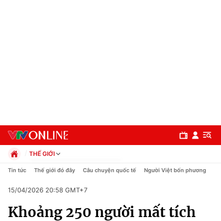
THẾ GIỚI
Chính trị
Tin tức
Thế giới đó đây
Câu chuyện quốc tế
Người Việt bốn phương
Xã hội
15/04/2026 20:58 GMT+7
Pháp luật
Chuyên mục
Kinh tế
Khoảng 250 người mất tích
Thể thao