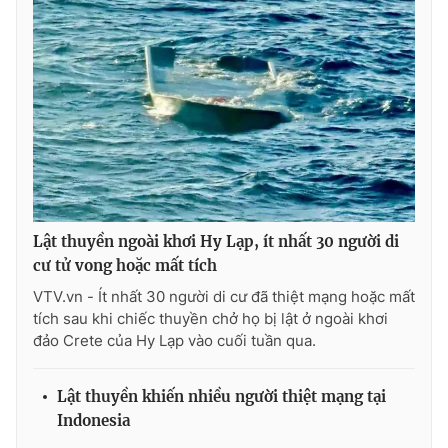
Ðiện thoại Thời báo VTV:
024.66 897 897
Email:
toasoan@vtv.vn
Liên hệ quảng cáo:
024-7300.7108
Lật thuyền ngoài khơi Hy Lạp, ít nhất 30 người di
cư tử vong hoặc mất tích
VTV.vn - Ít nhất 30 người di cư đã thiệt mạng hoặc mất
tích sau khi chiếc thuyền chở họ bị lật ở ngoài khơi
đảo Crete của Hy Lạp vào cuối tuần qua.
® Cấm sao chép dưới mọi hình thức nếu không có sự chấp
thuận bằng văn bản. Ghi rõ nguồn VTV.vn khi phát hành lại
thông tin từ website này.
Lật thuyền khiến nhiều người thiệt mạng tại
Indonesia