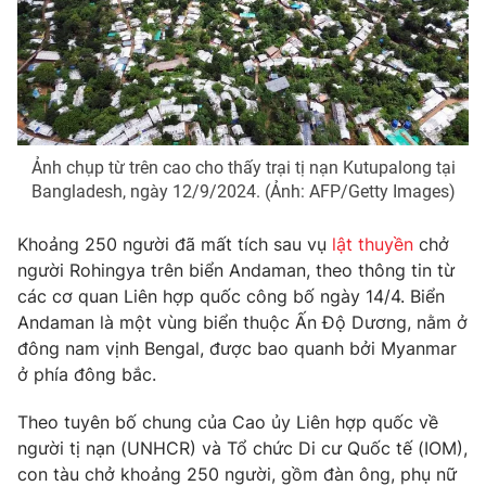
Phim VTV
Giải trí
Hậu trường
Điện ảnh
Đời sống
Nhân vật
Âm nhạc
Du lịch
Khán giả
Giáo dục
Sao
Ảnh chụp từ trên cao cho thấy trại tị nạn Kutupalong tại
Làm đẹp
Giải sao mai
Bangladesh, ngày 12/9/2024. (Ảnh: AFP/Getty Images)
Tuyển sinh
Công nghệ
Chất lượng cuộc sống
Học trực tuyến
Khoảng 250 người đã mất tích sau vụ
lật thuyền
chở
Hitech Công nghệ tương lai
người Rohingya trên biển Andaman, theo thông tin từ
Giao lưu trực tuyến
các cơ quan Liên hợp quốc công bố ngày 14/4. Biển
Sản phẩm
Andaman là một vùng biển thuộc Ấn Độ Dương, nằm ở
Lịch phát sóng
Thị trường
đông nam vịnh Bengal, được bao quanh bởi Myanmar
ở phía đông bắc.
Tư vấn
Chuyên mục khác
Theo tuyên bố chung của Cao ủy Liên hợp quốc về
người tị nạn (UNHCR) và Tổ chức Di cư Quốc tế (IOM),
Emagazine
Podcast
con tàu chở khoảng 250 người, gồm đàn ông, phụ nữ