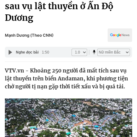
Chính trị
sau vụ lật thuyền ở Ấn Độ
Truyền hình
Dương
Văn hóa - Giải trí
Xã hội
Y tế
Đời sống
Mạnh Dương (Theo CNN)
Pháp luật
Công nghệ
Giáo dục
Nghe đọc bài
1:50
Y tế
VTV.vn - Khoảng 250 người đã mất tích sau vụ
Thế giới
lật thuyền trên biển Andaman, khi phương tiện
Tin tức
chở người tị nạn gặp thời tiết xấu và bị quá tải.
Kinh tế
Thế giới đó đây
Tài chính
Dữ liệu và đời sống
Câu chuyện quốc tế
Thị trường
Truyền hình
Góc doanh nghiệp