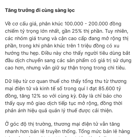
Tăng trưởng đi cùng sàng lọc
Về cơ cấu giá, phân khúc 100.000 - 200.000 đồng
THỜI BÁO VTV
chiếm tỷ trọng lớn nhất, gần 25% thị phần. Tuy nhiên,
các nhóm giá trung và cận cao cấp đang mở rộng thị
phần, trong khi phân khúc trên 1 triệu đồng có xu
hướng thu hẹp. Điều này cho thấy người tiêu dùng bắt
Theo dõi báo trên
đầu dịch chuyển sang các sản phẩm có giá trị sử dụng
cao hơn, nhưng vẫn giữ sự thận trọng trong chi tiêu.
Cơ quan chủ quản:
Đài Truyền hình Việt Nam
Dữ liệu từ cơ quan thuế cho thấy tổng thu từ thương
Cơ quan báo chí:
Thời báo VTV
mại điện tử và kinh tế số trong quí I đạt 85.600 tỷ
Giấy phép hoạt động báo in và báo điện tử số 483/GP-BTTTT
đồng, tăng 12% so với cùng kỳ. Đây là chỉ báo cho
cấp ngày 29/12/2023
thấy quy mô giao dịch tiếp tục mở rộng, đồng thời
Tổng Biên tập:
Vũ Thanh Thủy
phản ánh hiệu quả quản lý thuế được cải thiện.
Phó Tổng Biên tập:
Nguyễn Thị Mỹ Hạnh, Phạm Quốc Thắng,
Ở góc độ thị trường, thương mại điện tử vẫn tăng
Nguyễn Trọng Ninh
nhanh hơn bán lẻ truyền thống. Tổng mức bán lẻ hàng
Tổng đài VTV:
024.38 355 931 - 024.38 355 932