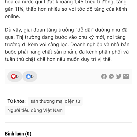
hóa cả nước quí I đạt khoảng 1,45 triệu tỉ đồng, tăng
Ðiện thoại Thời báo VTV:
024.66 897 897
gần 11%, thấp hơn nhiều so với tốc độ tăng của kênh
Email:
toasoan@vtv.vn
online.
Liên hệ quảng cáo:
024-7300.7108
Dù vậy, giai đoạn tăng trưởng “dễ dãi” dường như đã
qua. Thị trường đang bước vào chu kỳ mới, nơi tăng
trưởng đi kèm với sàng lọc. Doanh nghiệp và nhà bán
buộc phải nâng chất sản phẩm, đa kênh phân phối và
tuân thủ chặt chẽ hơn nếu muốn duy trì vị thế.
0
0
Từ khóa:
sàn thương mại điện tử
® Cấm sao chép dưới mọi hình thức nếu không có sự chấp
Người tiêu dùng Việt Nam
thuận bằng văn bản. Ghi rõ nguồn VTV.vn khi phát hành lại
thông tin từ website này.
Bình luận
(
0
)