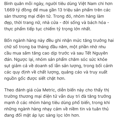
Bình quân mỗi ngày, người tiêu dùng Việt Nam chi hơn
Photo
Infographic
1.669 tỷ đồng để mua gần 13 triệu sản phẩm trên các
sàn thương mại điện tử. Trong đó, nhóm hàng làm
đẹp, thời trang nữ, nhà cửa - đời sống và bách hóa -
Video
Shorts video
thực phẩm tiếp tục chiếm tỷ trọng lớn nhất.
VTV Money
VTV Thể thao
Bốn ngành hàng này đều ghi nhận mức tăng trưởng hai
chữ số trong ba tháng đầu năm, một phần nhờ nhu
cầu mua sắm tăng cao dịp trước và sau Tết Nguyên
VTV Sức khoẻ
Bất động sản
đán. Ngược lại, nhóm sản phẩm chăm sóc sức khỏe
sụt giảm cả về doanh số lẫn sản lượng, trong bối cảnh
Thị trường 24h
Tấm lòng Việt
các quy định về chất lượng, quảng cáo và truy xuất
nguồn gốc được siết chặt hơn.
VTV4
Vươn mình bằng AI
Theo đánh giá của Metric, diễn biến này cho thấy thị
trường thương mại điện tử vẫn duy trì đà tăng trưởng
VTV9
VTV8
mạnh ở các nhóm hàng tiêu dùng phổ biến, trong khi
những ngành hàng nhạy cảm về niềm tin và tuân thủ
đang đối mặt áp lực sàng lọc lớn hơn.
Liên hệ tòa soạn
English