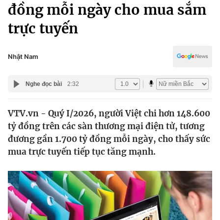
Chính trị
đồng mỗi ngày cho mua sắm
Truyền hình
trực tuyến
Văn hóa - Giải trí
Xã hội
Y tế
Đời sống
Nhật Nam
Pháp luật
Công nghệ
Giáo dục
Nghe đọc bài
2:32
Y tế
VTV.vn - Quý I/2026, người Việt chi hơn 148.600
Thế giới
tỷ đồng trên các sàn thương mại điện tử, tương
Tin tức
đương gần 1.700 tỷ đồng mỗi ngày, cho thấy sức
Kinh tế
mua trực tuyến tiếp tục tăng mạnh.
Thế giới đó đây
Tài chính
Dữ liệu và đời sống
Câu chuyện quốc tế
Thị trường
Truyền hình
Góc doanh nghiệp