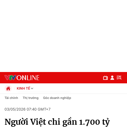
KINH TẾ
Chính trị
Tài chính
Thị trường
Góc doanh nghiệp
Xã hội
03/05/2026 07:40 GMT+7
Pháp luật
Chuyên mục
Kinh tế
Người Việt chi gần 1.700 tỷ
Thể thao