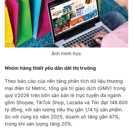
Phim VTV
Giải trí
Hậu trường
Điện ảnh
Đời sống
Nhân vật
Âm nhạc
Du lịch
Khán giả
Giáo dục
Sao
Làm đẹp
Giải sao mai
Tuyển sinh
Ảnh minh họa.
Công nghệ
Chất lượng cuộc sống
Học trực tuyến
Nhóm hàng thiết yếu dẫn dắt thị trường
Hitech Công nghệ tương lai
Giao lưu trực tuyến
Theo báo cáo của nền tảng phân tích dữ liệu thương
Sản phẩm
mại điện tử Metric, tổng giá trị giao dịch (GMV) trong
Lịch phát sóng
Thị trường
quý I/2026 trên bốn sàn bán lẻ trực tuyến đa ngành
gồm Shopee, TikTok Shop, Lazada và Tiki đạt 148.600
Tư vấn
tỷ đồng, với sản lượng tiêu thụ gần 1,14 tỷ sản phẩm.
Chuyên mục khác
So với cùng kỳ năm 2025, doanh số tăng gần 47%,
trong khi sản lượng tăng 20%.
Emagazine
Podcast