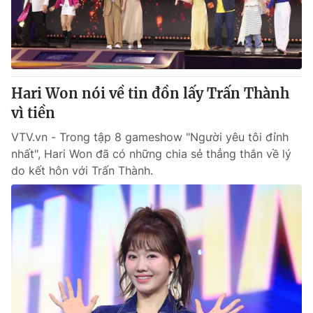
Giao lưu trực tuyến
Sản phẩm
Lịch phát sóng
Thị trường
Tư vấn
Hari Won nói về tin đồn lấy Trấn Thành
Chuyên mục khác
vì tiền
Emagazine
Podcast
VTV.vn - Trong tập 8 gameshow "Người yêu tôi đỉnh
nhất", Hari Won đã có những chia sẻ thẳng thắn về lý
Photo
Infographic
do kết hôn với Trấn Thành.
Video
Shorts video
VTV Money
VTV Thể thao
VTV Sức khoẻ
Bất động sản