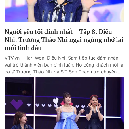
Thị trường 24h
Tấm lòng Việt
VTV4
Vươn mình bằng AI
Người yêu tôi đỉnh nhất - Tập 8: Diệu
VTV9
VTV8
Nhi, Trương Thảo Nhi ngại ngùng nhớ lại
mối tình đầu
Liên hệ tòa soạn
English
VTV.vn - Hari Won, Diệu Nhi, Sam tiếp tục đảm nhận
vai trò thành viên ban bình luận. Họ cùng khách mời là
ca sĩ Trương Thảo Nhi và S.T Sơn Thạch trò chuyện...
THỜI BÁO VTV
Theo dõi báo trên
Cơ quan chủ quản:
Đài Truyền hình Việt Nam
Cơ quan báo chí:
Thời báo VTV