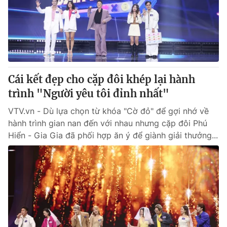
Tin tức
Kinh tế
Thế giới đó đây
Tài chính
Dữ liệu và đời sống
Câu chuyện quốc tế
Thị trường
Cái kết đẹp cho cặp đôi khép lại hành
Truyền hình
Góc doanh nghiệp
trình "Người yêu tôi đỉnh nhất"
Phim VTV
Giải trí
VTV.vn - Dù lựa chọn từ khóa "Cờ đỏ" để gợi nhớ về
Hậu trường
hành trình gian nan đến với nhau nhưng cặp đôi Phú
Điện ảnh
Hiển - Gia Gia đã phối hợp ăn ý để giành giải thưởng...
Đời sống
Nhân vật
Âm nhạc
Du lịch
Khán giả
Giáo dục
Sao
Làm đẹp
Giải sao mai
Tuyển sinh
Công nghệ
Chất lượng cuộc sống
Học trực tuyến
Hitech Công nghệ tương lai