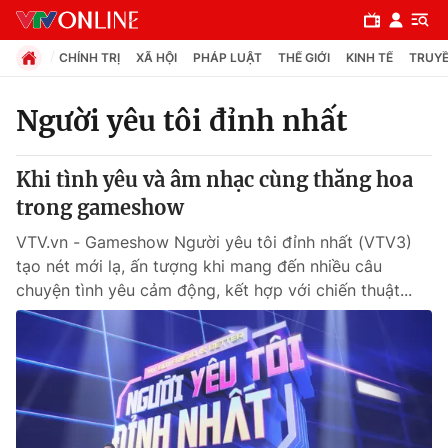
CHÍNH TRỊ
XÃ HỘI
PHÁP LUẬT
THẾ GIỚI
KINH TẾ
TRUYỀ
Người yêu tôi đỉnh nhất
Chuyên mục
Khi tình yêu và âm nhạc cùng thăng hoa
Chính trị
trong gameshow
VTV.vn - Gameshow Người yêu tôi đỉnh nhất (VTV3)
Xã hội
tạo nét mới lạ, ấn tượng khi mang đến nhiều câu
chuyện tình yêu cảm động, kết hợp với chiến thuật...
Pháp luật
Y tế
Thế giới