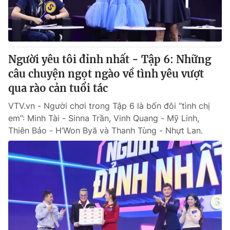
Giấy phép hoạt động báo in và báo điện tử số 483/GP-BTTTT
cấp ngày 29/12/2023
Tổng Biên tập:
Vũ Thanh Thủy
Phó Tổng Biên tập:
Nguyễn Thị Mỹ Hạnh, Phạm Quốc Thắng,
Người yêu tôi đỉnh nhất - Tập 6: Những
Nguyễn Trọng Ninh
Tổng đài VTV:
câu chuyện ngọt ngào về tình yêu vượt
024.38 355 931 - 024.38 355 932
Ðiện thoại Thời báo VTV:
qua rào cản tuổi tác
024.66 897 897
Email:
toasoan@vtv.vn
VTV.vn - Người chơi trong Tập 6 là bốn đôi “tình chị
Liên hệ quảng cáo:
024-7300.7108
em”: Minh Tài - Sinna Trần, Vinh Quang - Mỹ Linh,
Thiên Bảo - H’Won Byă và Thanh Tùng - Nhựt Lan.