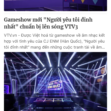
Gameshow mới "Người yêu tôi đỉnh
nhất" chuẩn bị lên sóng VTV3
VTV.vn - Được Việt hoá từ gameshow về âm nhạc kết
hợp với tình yêu của CJ ENM (Hàn Quốc), "Người yêu
tôi đỉnh nhất" mang đến những cuộc tranh tài về âm...