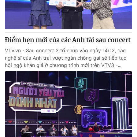
Điểm hẹn mới của các Anh tài sau concert
VTV.vn - Sau concert 2 tổ chức vào ngày 14/12, các
nghệ sĩ của Anh trai vượt ngàn chông gai sẽ tiếp tục
hội ngộ khán giả ở chương trình mới trên VTV3 -...