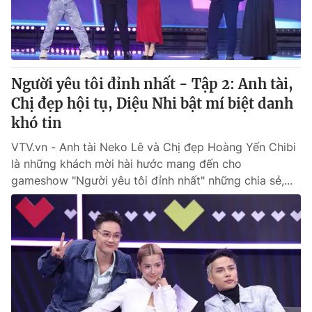
® Cấm sao chép dưới mọi hình thức nếu không có sự chấp
thuận bằng văn bản. Ghi rõ nguồn VTV.vn khi phát hành lại
thông tin từ website này.
Người yêu tôi đỉnh nhất - Tập 2: Anh tài,
Chị đẹp hội tụ, Diệu Nhi bật mí biệt danh
khó tin
VTV.vn - Anh tài Neko Lê và Chị đẹp Hoàng Yến Chibi
là những khách mời hài hước mang đến cho
gameshow "Người yêu tôi đỉnh nhất" những chia sẻ,...