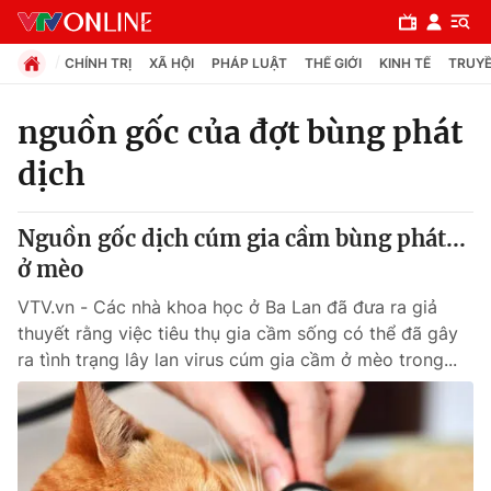
CHÍNH TRỊ
XÃ HỘI
PHÁP LUẬT
THẾ GIỚI
KINH TẾ
TRUYỀ
nguồn gốc của đợt bùng phát
dịch
Chuyên mục
Chính trị
Nguồn gốc dịch cúm gia cầm bùng phát...
ở mèo
Xã hội
VTV.vn - Các nhà khoa học ở Ba Lan đã đưa ra giả
thuyết rằng việc tiêu thụ gia cầm sống có thể đã gây
Pháp luật
ra tình trạng lây lan virus cúm gia cầm ở mèo trong...
Y tế
Thế giới