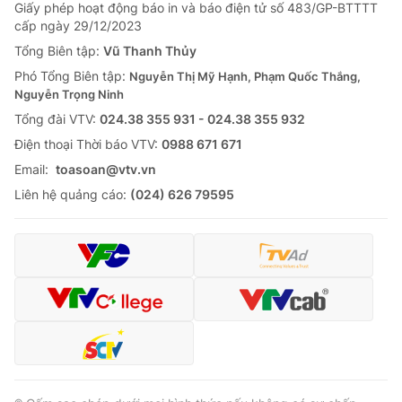
Giao lưu trực tuyến
Giấy phép hoạt động báo in và báo điện tử số 483/GP-BTTTT
Sản phẩm
cấp ngày 29/12/2023
Lịch phát sóng
Tổng Biên tập:
Vũ Thanh Thủy
Thị trường
Phó Tổng Biên tập:
Nguyễn Thị Mỹ Hạnh, Phạm Quốc Thắng,
Tư vấn
Nguyễn Trọng Ninh
Chuyên mục khác
Tổng đài VTV:
024.38 355 931 - 024.38 355 932
Ðiện thoại Thời báo VTV:
0988 671 671
Emagazine
Podcast
Email:
toasoan@vtv.vn
Liên hệ quảng cáo:
(024) 626 79595
Photo
Infographic
Video
Shorts video
VTV Money
VTV Thể thao
VTV Sức khoẻ
Bất động sản