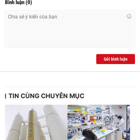
Bình luận
(
0
)
Gửi bình luận
TIN CÙNG CHUYÊN MỤC