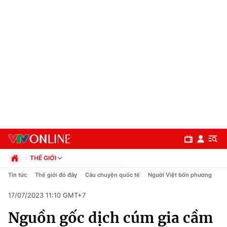
THẾ GIỚI
Chính trị
Tin tức
Thế giới đó đây
Câu chuyện quốc tế
Người Việt bốn phương
Xã hội
17/07/2023 11:10 GMT+7
Pháp luật
Chuyên mục
Kinh tế
Nguồn gốc dịch cúm gia cầm
Thể thao