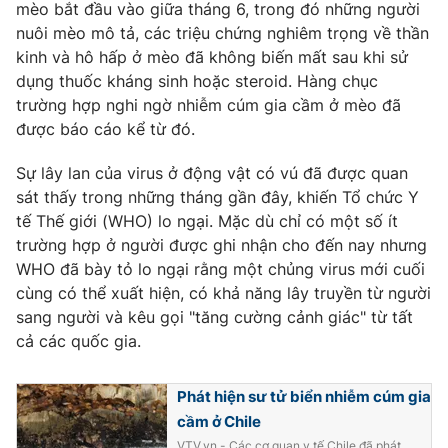
mèo bắt đầu vào giữa tháng 6, trong đó những người
Ðiện thoại Thời báo VTV:
024.66 897 897
nuôi mèo mô tả, các triệu chứng nghiêm trọng về thần
Email:
toasoan@vtv.vn
kinh và hô hấp ở mèo đã không biến mất sau khi sử
Liên hệ quảng cáo:
024-7300.7108
dụng thuốc kháng sinh hoặc steroid. Hàng chục
trường hợp nghi ngờ nhiễm cúm gia cầm ở mèo đã
được báo cáo kể từ đó.
Sự lây lan của virus ở động vật có vú đã được quan
sát thấy trong những tháng gần đây, khiến Tổ chức Y
tế Thế giới (WHO) lo ngại. Mặc dù chỉ có một số ít
trường hợp ở người được ghi nhận cho đến nay nhưng
WHO đã bày tỏ lo ngại rằng một chủng virus mới cuối
cùng có thể xuất hiện, có khả năng lây truyền từ người
sang người và kêu gọi "tăng cường cảnh giác" từ tất
cả các quốc gia.
® Cấm sao chép dưới mọi hình thức nếu không có sự chấp
thuận bằng văn bản. Ghi rõ nguồn VTV.vn khi phát hành lại
thông tin từ website này.
Phát hiện sư tử biển nhiễm cúm gia
cầm ở Chile
VTV.vn - Các cơ quan y tế Chile đã phát