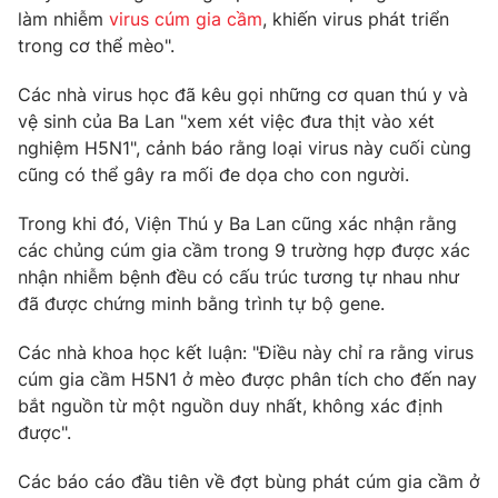
làm nhiễm
virus cúm gia cầm
, khiến virus phát triển
trong cơ thể mèo".
Các nhà virus học đã kêu gọi những cơ quan thú y và
THỜI BÁO VTV
vệ sinh của Ba Lan "xem xét việc đưa thịt vào xét
nghiệm H5N1", cảnh báo rằng loại virus này cuối cùng
cũng có thể gây ra mối đe dọa cho con người.
Theo dõi báo trên
Trong khi đó, Viện Thú y Ba Lan cũng xác nhận rằng
các chủng cúm gia cầm trong 9 trường hợp được xác
nhận nhiễm bệnh đều có cấu trúc tương tự nhau như
Cơ quan chủ quản:
Đài Truyền hình Việt Nam
đã được chứng minh bằng trình tự bộ gene.
Cơ quan báo chí:
Thời báo VTV
Giấy phép hoạt động báo in và báo điện tử số 483/GP-BTTTT
Các nhà khoa học kết luận: "Điều này chỉ ra rằng virus
cấp ngày 29/12/2023
cúm gia cầm H5N1 ở mèo được phân tích cho đến nay
Tổng Biên tập:
Vũ Thanh Thủy
bắt nguồn từ một nguồn duy nhất, không xác định
Phó Tổng Biên tập:
Nguyễn Thị Mỹ Hạnh, Phạm Quốc Thắng,
được".
Nguyễn Trọng Ninh
Tổng đài VTV:
024.38 355 931 - 024.38 355 932
Các báo cáo đầu tiên về đợt bùng phát cúm gia cầm ở