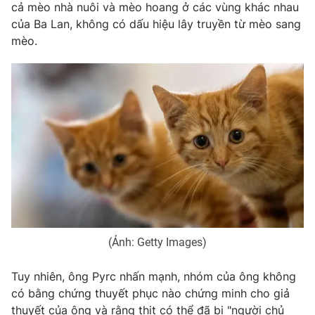
cả mèo nhà nuôi và mèo hoang ở các vùng khác nhau
Photo
Infographic
của Ba Lan, không có dấu hiệu lây truyền từ mèo sang
mèo.
Video
Shorts video
VTV Money
VTV Thể thao
VTV Sức khoẻ
Bất động sản
Thị trường 24h
Tấm lòng Việt
VTV4
Vươn mình bằng AI
(Ảnh: Getty Images)
VTV9
VTV8
Tuy nhiên, ông Pyrc nhấn mạnh, nhóm của ông không
có bằng chứng thuyết phục nào chứng minh cho giả
Liên hệ tòa soạn
English
thuyết của ông và rằng thịt có thể đã bị "người chủ