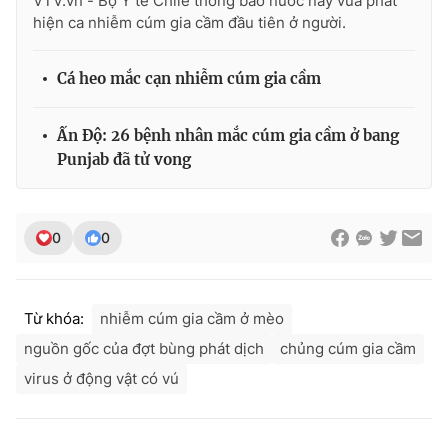
VTV.vn - Bộ Y tế Chile thông báo nước này vừa phát
hiện ca nhiễm cúm gia cầm đầu tiên ở người.
Cá heo mắc cạn nhiễm cúm gia cầm
Ấn Độ: 26 bệnh nhân mắc cúm gia cầm ở bang
Punjab đã tử vong
0
0
Từ khóa:
nhiễm cúm gia cầm ở mèo
nguồn gốc của đợt bùng phát dịch
chủng cúm gia cầm
virus ở động vật có vú