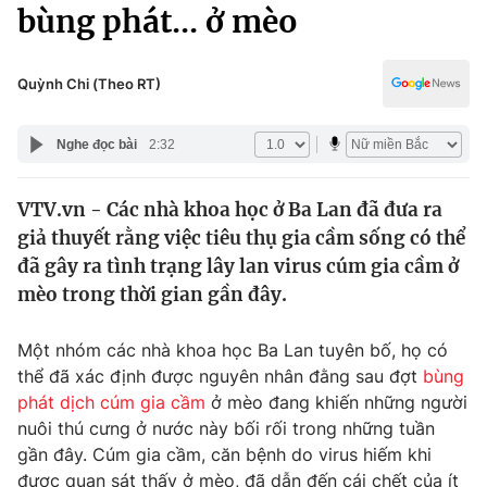
Chính trị
bùng phát... ở mèo
Truyền hình
Văn hóa - Giải trí
Xã hội
Y tế
Quỳnh Chi (Theo RT)
Đời sống
Pháp luật
Công nghệ
Nghe đọc bài
2:32
Giáo dục
Y tế
VTV.vn - Các nhà khoa học ở Ba Lan đã đưa ra
giả thuyết rằng việc tiêu thụ gia cầm sống có thể
Thế giới
đã gây ra tình trạng lây lan virus cúm gia cầm ở
mèo trong thời gian gần đây.
Tin tức
Kinh tế
Thế giới đó đây
Một nhóm các nhà khoa học Ba Lan tuyên bố, họ có
Tài chính
thể đã xác định được nguyên nhân đằng sau đợt
bùng
Dữ liệu và đời sống
Câu chuyện quốc tế
phát dịch cúm gia cầm
ở mèo đang khiến những người
Thị trường
nuôi thú cưng ở nước này bối rối trong những tuần
Truyền hình
Góc doanh nghiệp
gần đây. Cúm gia cầm, căn bệnh do virus hiếm khi
được quan sát thấy ở mèo, đã dẫn đến cái chết của ít