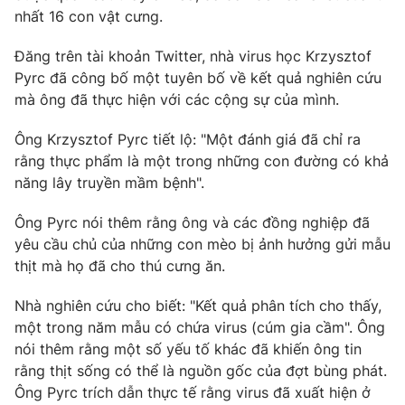
Phim VTV
nhất 16 con vật cưng.
Giải trí
Hậu trường
Đăng trên tài khoản Twitter, nhà virus học Krzysztof
Điện ảnh
Đời sống
Nhân vật
Pyrc đã công bố một tuyên bố về kết quả nghiên cứu
Âm nhạc
mà ông đã thực hiện với các cộng sự của mình.
Du lịch
Khán giả
Giáo dục
Sao
Ông Krzysztof Pyrc tiết lộ: "Một đánh giá đã chỉ ra
Làm đẹp
Giải sao mai
rằng thực phẩm là một trong những con đường có khả
Tuyển sinh
Công nghệ
Chất lượng cuộc sống
năng lây truyền mầm bệnh".
Học trực tuyến
Hitech Công nghệ tương lai
Ông Pyrc nói thêm rằng ông và các đồng nghiệp đã
Giao lưu trực tuyến
yêu cầu chủ của những con mèo bị ảnh hưởng gửi mẫu
Sản phẩm
thịt mà họ đã cho thú cưng ăn.
Lịch phát sóng
Thị trường
Nhà nghiên cứu cho biết: "Kết quả phân tích cho thấy,
Tư vấn
một trong năm mẫu có chứa virus (cúm gia cầm". Ông
Chuyên mục khác
nói thêm rằng một số yếu tố khác đã khiến ông tin
rằng thịt sống có thể là nguồn gốc của đợt bùng phát.
Emagazine
Podcast
Ông Pyrc trích dẫn thực tế rằng virus đã xuất hiện ở