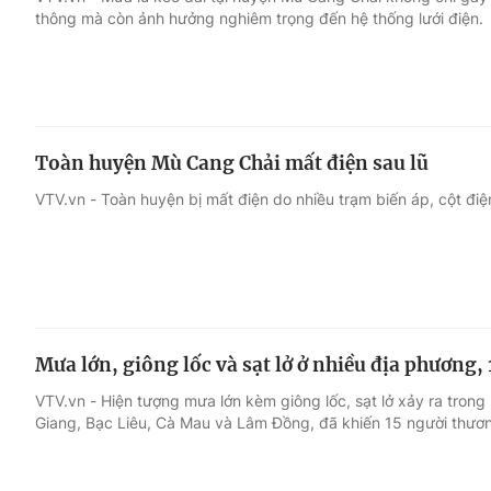
thông mà còn ảnh hưởng nghiêm trọng đến hệ thống lưới điện.
Giải trí
Đời sống
Điện ảnh
Du lịch
Toàn huyện Mù Cang Chải mất điện sau lũ
Âm nhạc
Làm đẹp
VTV.vn - Toàn huyện bị mất điện do nhiều trạm biến áp, cột điệ
Sao
Chất lượng cuộc sốn
Mưa lớn, giông lốc và sạt lở ở nhiều địa phương
VTV.vn - Hiện tượng mưa lớn kèm giông lốc, sạt lở xảy ra tron
Giang, Bạc Liêu, Cà Mau và Lâm Đồng, đã khiến 15 người thươ