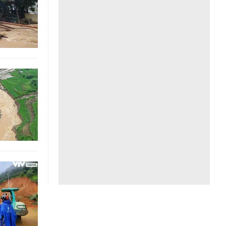
Liên hệ toà soạn
hệ tương lai