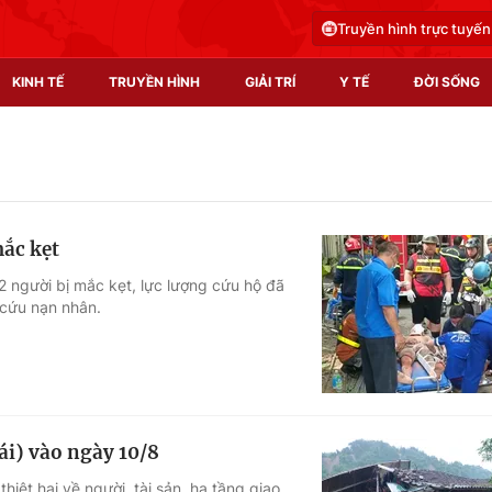
Truyền hình trực tuyến
KINH TẾ
TRUYỀN HÌNH
GIẢI TRÍ
Y TẾ
ĐỜI SỐNG
Pháp luật
Y tế
Truyền hình
Multimedia
mắc kẹt
Phim VTV
Video
2 người bị mắc kẹt, lực lượng cứu hộ đã
 cứu nạn nhân.
Hậu trường
Shorts video
Nhân vật
Podcast
Khán giả
EMagazine
Giải sao mai
Photo
ái) vào ngày 10/8
Infographic
iệt hại về người, tài sản, hạ tầng giao