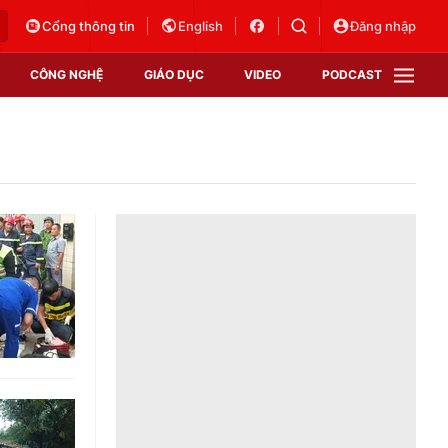
Cổng thông tin
English
Đăng nhập
CÔNG NGHỆ
GIÁO DỤC
VIDEO
PODCAST
VTV Money
VTV Thể thao
VTV Sức khoẻ
Bất động sản
Thị trường 24h
Tấm lòng Việt
Vươn mình bằng AI
VTV4
VTV8
VTV9
Lịch phát sóng
Giao lưu trực tuyến
Sự kiện