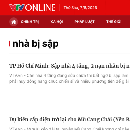
Thứ Sáu, 7/8/2026
CHÍNH TRỊ
XÃ HỘI
PHÁP LUẬT
THẾ GIỚI
Chính trị
Xã hội
nhà bị sập
Thế giới
Kinh tế
TP Hồ Chí Minh: Sập nhà 4 tầng, 2 nạn nhân bị 
Tin tức
Tài chính
VTV.vn - Căn nhà 4 tầng đang sửa chữa thì bất ngờ bị sập làm 
phải huy động hàng chục chiến sĩ và nhiều phương tiện để giải
Thế giới đó đây
Thị trường
Câu chuyện quốc tế
Góc doanh nghiệp
Dữ liệu và đời sống
Dự kiến cấp điện trở lại cho Mù Cang Chải (Yên B
VTV.vn - Mưa lũ kéo dài tại huyện Mù Cang Chải không chỉ gây th