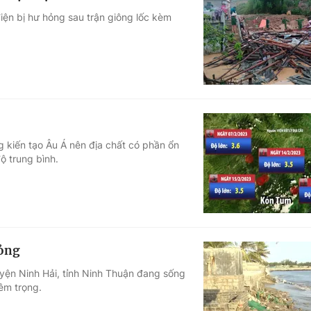
iện bị hư hỏng sau trận giông lốc kèm
 kiến tạo Âu Á nên địa chất có phần ổn
ộ trung bình.
hỏng
uyện Ninh Hải, tỉnh Ninh Thuận đang sống
êm trọng.