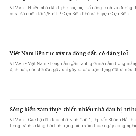
VTV.vn - Nhiều nhà dân bị hư hại, một số công trình và đường đ
mưa đá chiều tối 2/5 ở TP Điện Biên Phủ và huyện Điện Biên.
Việt Nam liên tục xảy ra động đất, có đáng lo?
VTV.vn - Việt Nam không nằm gần ranh giới mà nằm trong mảng
định hơn, các đới đứt gãy chỉ gây ra các trận động đất ở mức đ
Sóng biển xâm thực khiến nhiều nhà dân bị hư 
VTV.vn - Các hộ dân khu phố Ninh Chữ 1, thị trấn Khánh Hải, h
trong cảnh lo lắng bởi tình trạng biển xâm thực ngày càng nghi