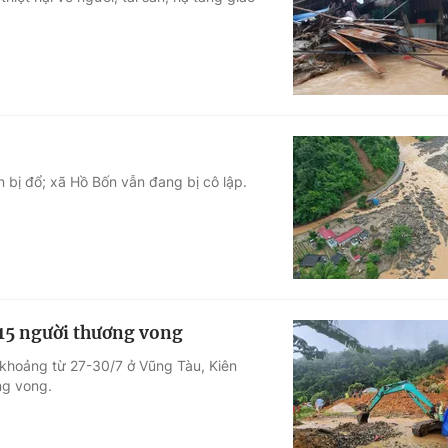
Góc ảnh
Giáo dục
Công nghệ
Tuyển sinh
Hitech Công ng
Học trực tuyến
Sản phẩm
n bị đổ; xã Hồ Bốn vẫn đang bị cô lập.
g
Thị trường
Tư vấn
, 15 người thương vong
g khoảng từ 27-30/7 ở Vũng Tàu, Kiên
ng vong.