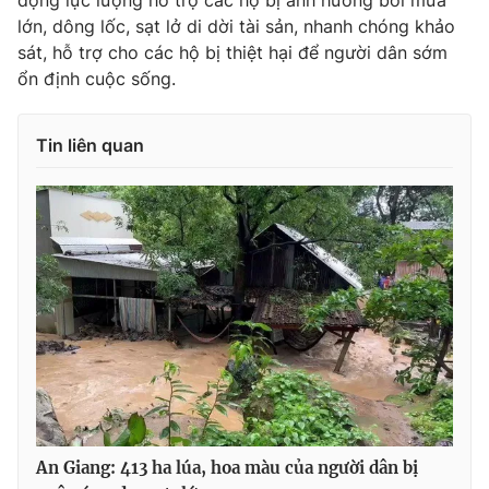
động lực lượng hỗ trợ các hộ bị ảnh hưởng bởi mưa
lớn, dông lốc, sạt lở di dời tài sản, nhanh chóng khảo
Photo
Infographic
sát, hỗ trợ cho các hộ bị thiệt hại để người dân sớm
ổn định cuộc sống.
Video
Shorts video
Tin liên quan
VTV Money
VTV Thể thao
VTV Sức khoẻ
Bất động sản
Thị trường 24h
Tấm lòng Việt
VTV4
Vươn mình bằng AI
VTV9
VTV8
An Giang: 413 ha lúa, hoa màu của người dân bị
Liên hệ tòa soạn
English