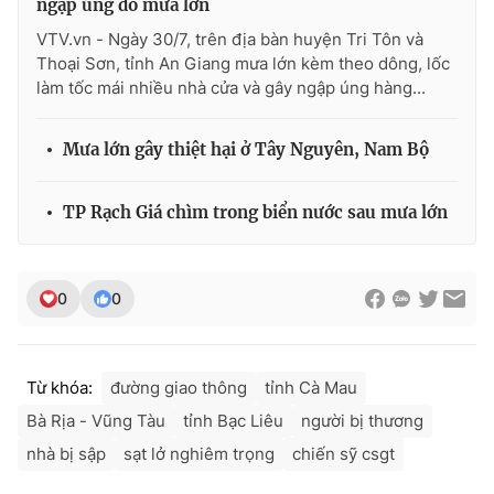
ngập úng do mưa lớn
VTV.vn - Ngày 30/7, trên địa bàn huyện Tri Tôn và
Thoại Sơn, tỉnh An Giang mưa lớn kèm theo dông, lốc
làm tốc mái nhiều nhà cửa và gây ngập úng hàng...
THỜI BÁO VTV
Mưa lớn gây thiệt hại ở Tây Nguyên, Nam Bộ
Theo dõi báo trên
TP Rạch Giá chìm trong biển nước sau mưa lớn
Cơ quan chủ quản:
Đài Truyền hình Việt Nam
0
0
Cơ quan báo chí:
Thời báo VTV
Giấy phép hoạt động báo in và báo điện tử số 483/GP-BTTTT
cấp ngày 29/12/2023
Từ khóa:
đường giao thông
tỉnh Cà Mau
Tổng Biên tập:
Vũ Thanh Thủy
Bà Rịa - Vũng Tàu
tỉnh Bạc Liêu
người bị thương
Phó Tổng Biên tập:
Nguyễn Thị Mỹ Hạnh, Phạm Quốc Thắng,
Nguyễn Trọng Ninh
nhà bị sập
sạt lở nghiêm trọng
chiến sỹ csgt
Tổng đài VTV:
024.38 355 931 - 024.38 355 932