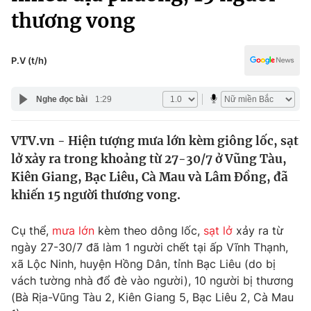
Chính trị
thương vong
Truyền hình
Văn hóa - Giải trí
Xã hội
Y tế
P.V (t/h)
Đời sống
Pháp luật
Công nghệ
Nghe đọc bài
1:29
Giáo dục
Y tế
VTV.vn - Hiện tượng mưa lớn kèm giông lốc, sạt
lở xảy ra trong khoảng từ 27-30/7 ở Vũng Tàu,
Thế giới
Kiên Giang, Bạc Liêu, Cà Mau và Lâm Đồng, đã
Tin tức
khiến 15 người thương vong.
Kinh tế
Thế giới đó đây
Cụ thể,
mưa lớn
kèm theo dông lốc,
sạt lở
xảy ra từ
Tài chính
Dữ liệu và đời sống
ngày 27-30/7 đã làm 1 người chết tại ấp Vĩnh Thạnh,
Câu chuyện quốc tế
Thị trường
xã Lộc Ninh, huyện Hồng Dân, tỉnh Bạc Liêu (do bị
vách tường nhà đổ đè vào người), 10 người bị thương
Truyền hình
Góc doanh nghiệp
(Bà Rịa-Vũng Tàu 2, Kiên Giang 5, Bạc Liêu 2, Cà Mau