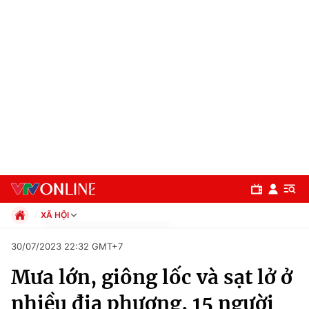
XÃ HỘI
Chính trị
30/07/2023 22:32 GMT+7
Xã hội
Mưa lớn, giông lốc và sạt lở ở
Pháp luật
Chuyên mục
Kinh tế
nhiều địa phương, 15 người
Thể thao