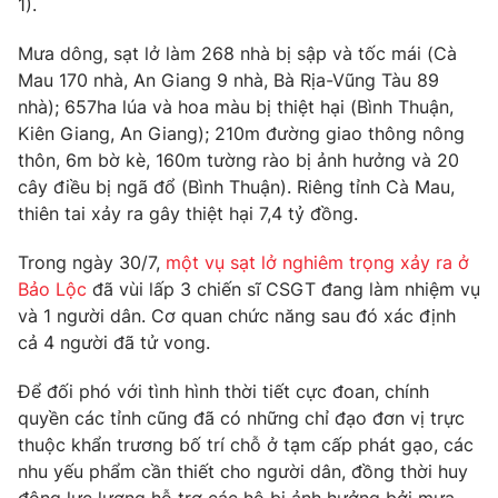
1).
Phim VTV
Giải trí
Hậu trường
Mưa dông, sạt lở làm 268 nhà bị sập và tốc mái (Cà
Điện ảnh
Mau 170 nhà, An Giang 9 nhà, Bà Rịa-Vũng Tàu 89
Đời sống
Nhân vật
nhà); 657ha lúa và hoa màu bị thiệt hại (Bình Thuận,
Âm nhạc
Kiên Giang, An Giang); 210m đường giao thông nông
Du lịch
Khán giả
Giáo dục
Sao
thôn, 6m bờ kè, 160m tường rào bị ảnh hưởng và 20
Làm đẹp
Giải sao mai
cây điều bị ngã đổ (Bình Thuận). Riêng tỉnh Cà Mau,
Tuyển sinh
thiên tai xảy ra gây thiệt hại 7,4 tỷ đồng.
Công nghệ
Chất lượng cuộc sống
Học trực tuyến
Trong ngày 30/7,
một vụ sạt lở nghiêm trọng xảy ra ở
Hitech Công nghệ tương lai
Giao lưu trực tuyến
Bảo Lộc
đã vùi lấp 3 chiến sĩ CSGT đang làm nhiệm vụ
Sản phẩm
và 1 người dân. Cơ quan chức năng sau đó xác định
cả 4 người đã tử vong.
Lịch phát sóng
Thị trường
Để đối phó với tình hình thời tiết cực đoan, chính
Tư vấn
quyền các tỉnh cũng đã có những chỉ đạo đơn vị trực
Chuyên mục khác
thuộc khẩn trương bố trí chỗ ở tạm cấp phát gạo, các
Emagazine
Podcast
nhu yếu phẩm cần thiết cho người dân, đồng thời huy