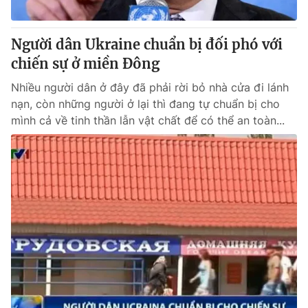
® Cấm sao chép dưới mọi hình thức nếu không có sự chấp
Người dân Ukraine chuẩn bị đối phó với
thuận bằng văn bản. Ghi rõ nguồn VTV.vn khi phát hành lại
chiến sự ở miền Đông
thông tin từ website này.
Nhiều người dân ở đây đã phải rời bỏ nhà cửa đi lánh
nạn, còn những người ở lại thì đang tự chuẩn bị cho
mình cả về tinh thần lẫn vật chất để có thể an toàn...