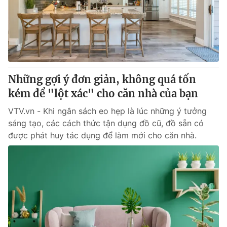
Tin tức
Kinh tế
Thế giới đó đây
Tài chính
Dữ liệu và đời sống
Câu chuyện quốc tế
Thị trường
Những gợi ý đơn giản, không quá tốn
Truyền hình
Góc doanh nghiệp
kém để "lột xác" cho căn nhà của bạn
Phim VTV
Giải trí
VTV.vn - Khi ngân sách eo hẹp là lúc những ý tưởng
Hậu trường
sáng tạo, các cách thức tận dụng đồ cũ, đồ sẵn có
Điện ảnh
được phát huy tác dụng để làm mới cho căn nhà.
Đời sống
Nhân vật
Âm nhạc
Du lịch
Khán giả
Giáo dục
Sao
Làm đẹp
Giải sao mai
Tuyển sinh
Công nghệ
Chất lượng cuộc sống
Học trực tuyến
Hitech Công nghệ tương lai