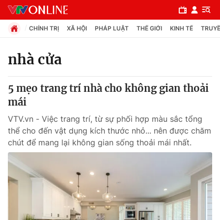
CHÍNH TRỊ
XÃ HỘI
PHÁP LUẬT
THẾ GIỚI
KINH TẾ
TRUYỀ
nhà cửa
Chuyên mục
5 mẹo trang trí nhà cho không gian thoải
Chính trị
mái
VTV.vn - Việc trang trí, từ sự phối hợp màu sắc tổng
Xã hội
thể cho đến vật dụng kích thước nhỏ... nên được chăm
chút để mang lại không gian sống thoải mái nhất.
Pháp luật
Y tế
Thế giới