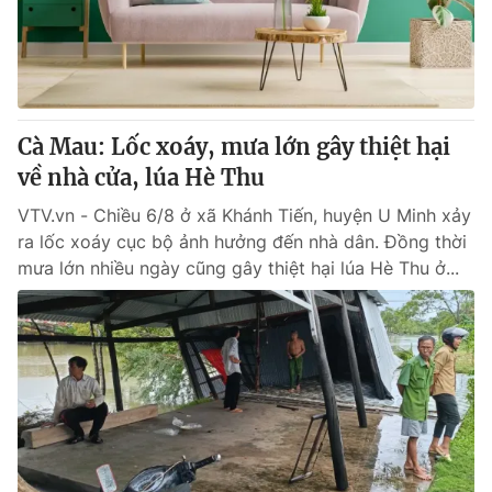
Giao lưu trực tuyến
Sản phẩm
Lịch phát sóng
Thị trường
Tư vấn
Cà Mau: Lốc xoáy, mưa lớn gây thiệt hại
Chuyên mục khác
về nhà cửa, lúa Hè Thu
Emagazine
Podcast
VTV.vn - Chiều 6/8 ở xã Khánh Tiến, huyện U Minh xảy
ra lốc xoáy cục bộ ảnh hưởng đến nhà dân. Đồng thời
Photo
Infographic
mưa lớn nhiều ngày cũng gây thiệt hại lúa Hè Thu ở...
Video
Shorts video
VTV Money
VTV Thể thao
VTV Sức khoẻ
Bất động sản