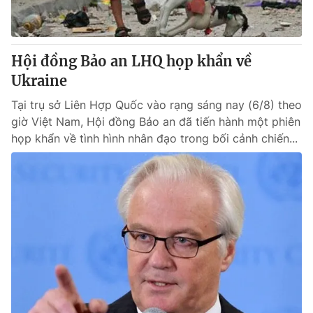
Giấy phép hoạt động báo in và báo điện tử số 483/GP-BTTTT
cấp ngày 29/12/2023
Tổng Biên tập:
Vũ Thanh Thủy
Hội đồng Bảo an LHQ họp khẩn về
Phó Tổng Biên tập:
Nguyễn Thị Mỹ Hạnh, Phạm Quốc Thắng,
Ukraine
Nguyễn Trọng Ninh
Tổng đài VTV:
024.38 355 931 - 024.38 355 932
Tại trụ sở Liên Hợp Quốc vào rạng sáng nay (6/8) theo
Ðiện thoại Thời báo VTV:
024.66 897 897
giờ Việt Nam, Hội đồng Bảo an đã tiến hành một phiên
Email:
toasoan@vtv.vn
họp khẩn về tình hình nhân đạo trong bối cảnh chiến...
Liên hệ quảng cáo:
024-7300.7108