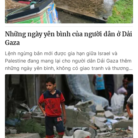
Thị trường 24h
Tấm lòng Việt
VTV4
Vươn mình bằng AI
Những ngày yên bình của người dân ở Dải
VTV9
VTV8
Gaza
Lệnh ngừng bắn mới được gia hạn giữa Israel và
Liên hệ tòa soạn
English
Palestine đang mang lại cho người dân Dải Gaza thêm
những ngày yên bình, không có giao tranh và thương...
THỜI BÁO VTV
Theo dõi báo trên
Cơ quan chủ quản:
Đài Truyền hình Việt Nam
Cơ quan báo chí:
Thời báo VTV