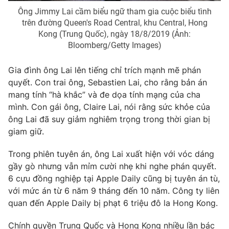
Ông Jimmy Lai cầm biểu ngữ tham gia cuộc biểu tình
trên đường Queen's Road Central, khu Central, Hong
Kong (Trung Quốc), ngày 18/8/2019 (Ảnh:
Bloomberg/Getty Images)
THỜI BÁO VTV
Gia đình ông Lai lên tiếng chỉ trích mạnh mẽ phán
quyết. Con trai ông, Sebastien Lai, cho rằng bản án
mang tính “hà khắc” và đe dọa tính mạng của cha
Theo dõi báo trên
mình. Con gái ông, Claire Lai, nói rằng sức khỏe của
ông Lai đã suy giảm nghiêm trọng trong thời gian bị
Cơ quan chủ quản:
Đài Truyền hình Việt Nam
giam giữ.
Cơ quan báo chí:
Thời báo VTV
Trong phiên tuyên án, ông Lai xuất hiện với vóc dáng
Giấy phép hoạt động báo in và báo điện tử số 483/GP-BTTTT
gầy gò nhưng vẫn mỉm cười nhẹ khi nghe phán quyết.
cấp ngày 29/12/2023
6 cựu đồng nghiệp tại
Apple Daily
cũng bị tuyên án tù,
Tổng Biên tập:
Vũ Thanh Thủy
với mức án từ 6 năm 9 tháng đến 10 năm. Công ty liên
Phó Tổng Biên tập:
Nguyễn Thị Mỹ Hạnh, Phạm Quốc Thắng,
quan đến Apple Daily bị phạt 6 triệu đô la Hong Kong.
Nguyễn Trọng Ninh
Tổng đài VTV:
024.38 355 931 - 024.38 355 932
Chính quyền Trung Quốc và Hong Kong nhiều lần bác