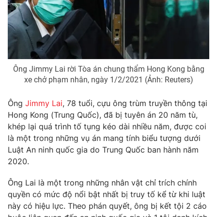
Phim VTV
Giải trí
Hậu trường
Điện ảnh
Đời sống
Nhân vật
Âm nhạc
Du lịch
Khán giả
Giáo dục
Sao
Ông Jimmy Lai rời Tòa án chung thẩm Hong Kong bằng
Làm đẹp
Giải sao mai
xe chở phạm nhân, ngày 1/2/2021 (Ảnh: Reuters)
Tuyển sinh
Công nghệ
Chất lượng cuộc sống
Ông
Jimmy Lai
, 78 tuổi, cựu ông trùm truyền thông tại
Học trực tuyến
Hitech Công nghệ tương lai
Hong Kong (Trung Quốc)
, đã bị tuyên án 20 năm tù,
Giao lưu trực tuyến
khép lại quá trình tố tụng kéo dài nhiều năm, được coi
Sản phẩm
là một trong những vụ án mang tính biểu tượng dưới
Luật An ninh quốc gia do Trung Quốc ban hành năm
Lịch phát sóng
Thị trường
2020.
Tư vấn
Ông Lai là một trong những nhân vật chỉ trích chính
Chuyên mục khác
quyền có mức độ nổi bật nhất bị truy tố kể từ khi luật
Emagazine
Podcast
này có hiệu lực. Theo phán quyết, ông bị kết tội 2 cáo