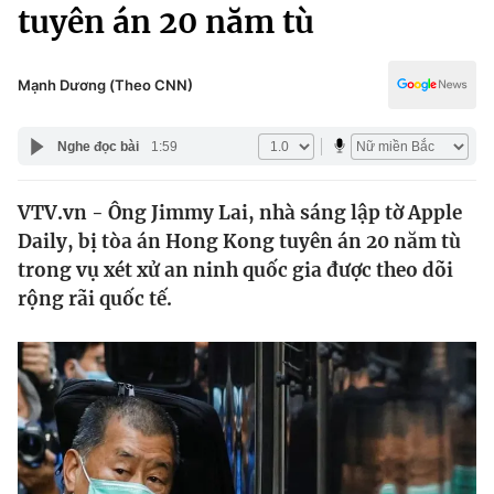
Chính trị
tuyên án 20 năm tù
Truyền hình
Văn hóa - Giải trí
Xã hội
Y tế
Mạnh Dương (Theo CNN)
Đời sống
Pháp luật
Công nghệ
Nghe đọc bài
1:59
Giáo dục
Y tế
VTV.vn - Ông Jimmy Lai, nhà sáng lập tờ Apple
Daily, bị tòa án Hong Kong tuyên án 20 năm tù
Thế giới
trong vụ xét xử an ninh quốc gia được theo dõi
rộng rãi quốc tế.
Tin tức
Kinh tế
Thế giới đó đây
Tài chính
Dữ liệu và đời sống
Câu chuyện quốc tế
Thị trường
Truyền hình
Góc doanh nghiệp