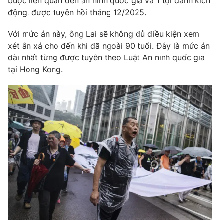
buộc liên quan đến an ninh quốc gia và 1 tội danh kích
động, được tuyên hồi tháng 12/2025.
Photo
Infographic
Với mức án này, ông Lai sẽ không đủ điều kiện xem
Video
Shorts video
xét ân xá cho đến khi đã ngoài 90 tuổi. Đây là mức án
dài nhất từng được tuyên theo Luật An ninh quốc gia
tại Hong Kong.
VTV Money
VTV Thể thao
VTV Sức khoẻ
Bất động sản
Thị trường 24h
Tấm lòng Việt
VTV4
Vươn mình bằng AI
VTV9
VTV8
Liên hệ tòa soạn
English