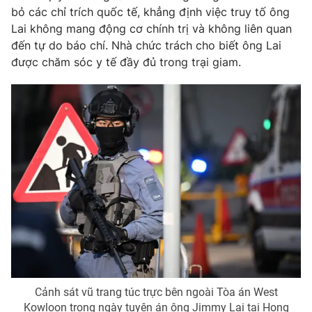
Ðiện thoại Thời báo VTV:
024.66 897 897
bỏ các chỉ trích quốc tế, khẳng định việc truy tố ông
Email:
toasoan@vtv.vn
Lai không mang động cơ chính trị và không liên quan
đến tự do báo chí. Nhà chức trách cho biết ông Lai
Liên hệ quảng cáo:
024-7300.7108
được chăm sóc y tế đầy đủ trong trại giam.
® Cấm sao chép dưới mọi hình thức nếu không có sự chấp
thuận bằng văn bản. Ghi rõ nguồn VTV.vn khi phát hành lại
thông tin từ website này.
Cảnh sát vũ trang túc trực bên ngoài Tòa án West
Kowloon trong ngày tuyên án ông Jimmy Lai tại Hong