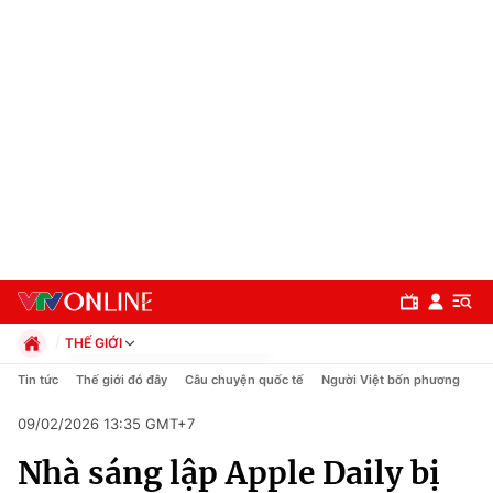
THẾ GIỚI
Chính trị
Tin tức
Thế giới đó đây
Câu chuyện quốc tế
Người Việt bốn phương
Xã hội
09/02/2026 13:35 GMT+7
Pháp luật
Chuyên mục
Kinh tế
Nhà sáng lập Apple Daily bị
Thể thao