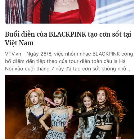
Thị trường 24h
Tấm lòng Việt
VTV4
Vươn mình bằng AI
Buổi diễn của BLACKPINK tạo cơn sốt tại
VTV9
VTV8
Việt Nam
VTV.vn - Ngày 26/6, việc nhóm nhạc BLACKPINK công
Liên hệ tòa soạn
English
bố điểm đến tiếp theo của tour diễn toàn cầu là Hà
Nội vào cuối tháng 7 này đã tạo cơn sốt không nhỏ...
THỜI BÁO VTV
Theo dõi báo trên
Cơ quan chủ quản:
Đài Truyền hình Việt Nam
Cơ quan báo chí:
Thời báo VTV