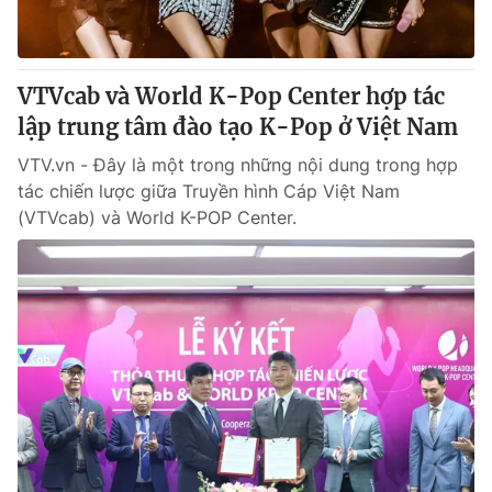
Giấy phép hoạt động báo in và báo điện tử số 483/GP-BTTTT
cấp ngày 29/12/2023
Tổng Biên tập:
Vũ Thanh Thủy
VTVcab và World K-Pop Center hợp tác
Phó Tổng Biên tập:
Nguyễn Thị Mỹ Hạnh, Phạm Quốc Thắng,
lập trung tâm đào tạo K-Pop ở Việt Nam
Nguyễn Trọng Ninh
Tổng đài VTV:
024.38 355 931 - 024.38 355 932
VTV.vn - Đây là một trong những nội dung trong hợp
Ðiện thoại Thời báo VTV:
024.66 897 897
tác chiến lược giữa Truyền hình Cáp Việt Nam
Email:
toasoan@vtv.vn
(VTVcab) và World K-POP Center.
Liên hệ quảng cáo:
024-7300.7108