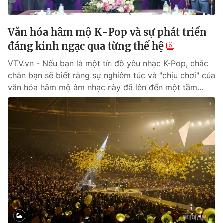
® Cấm sao chép dưới mọi hình thức nếu không có sự chấp
Văn hóa hâm mộ K-Pop và sự phát triển
thuận bằng văn bản. Ghi rõ nguồn VTV.vn khi phát hành lại
đáng kinh ngạc qua từng thế hệ
thông tin từ website này.
VTV.vn - Nếu bạn là một tín đồ yêu nhạc K-Pop, chắc
chắn bạn sẽ biết rằng sự nghiêm túc và "chịu chơi" của
văn hóa hâm mộ âm nhạc này đã lên đến một tầm...