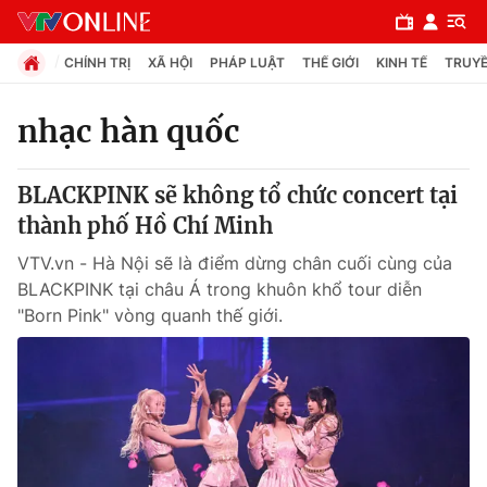
CHÍNH TRỊ
XÃ HỘI
PHÁP LUẬT
THẾ GIỚI
KINH TẾ
TRUYỀ
nhạc hàn quốc
Chuyên mục
BLACKPINK sẽ không tổ chức concert tại
Chính trị
thành phố Hồ Chí Minh
VTV.vn - Hà Nội sẽ là điểm dừng chân cuối cùng của
Xã hội
BLACKPINK tại châu Á trong khuôn khổ tour diễn
"Born Pink" vòng quanh thế giới.
Pháp luật
Y tế
Thế giới