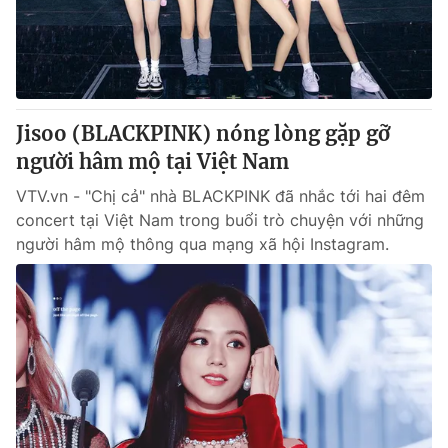
Giao lưu trực tuyến
Sản phẩm
Lịch phát sóng
Thị trường
Tư vấn
Jisoo (BLACKPINK) nóng lòng gặp gỡ
Chuyên mục khác
người hâm mộ tại Việt Nam
Emagazine
Podcast
VTV.vn - "Chị cả" nhà BLACKPINK đã nhắc tới hai đêm
concert tại Việt Nam trong buổi trò chuyện với những
Photo
Infographic
người hâm mộ thông qua mạng xã hội Instagram.
Video
Shorts video
VTV Money
VTV Thể thao
VTV Sức khoẻ
Bất động sản