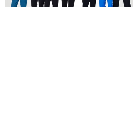
Tin mới
Video
Live
Emagazine
Trang chủ
BTS - Nghệ sĩ đầu tiên sở hữu ca khúc
ngoại ngữ debut Quán quân Billboard 100
VTV.vn - Cùng với việc ra mắt album mới, BTS đã
mang về "cơn mưa" kỉ lục không chỉ tại Hàn Quốc mà
còn vươn tầm ra quốc tế.