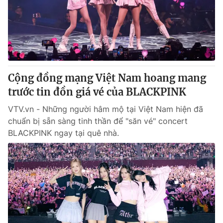
Tin tức
Kinh tế
Thế giới đó đây
Tài chính
Dữ liệu và đời sống
Câu chuyện quốc tế
Thị trường
Cộng đồng mạng Việt Nam hoang mang
Truyền hình
Góc doanh nghiệp
trước tin đồn giá vé của BLACKPINK
Phim VTV
Giải trí
VTV.vn - Những người hâm mộ tại Việt Nam hiện đã
Hậu trường
chuẩn bị sẵn sàng tinh thần để "săn vé" concert
Điện ảnh
BLACKPINK ngay tại quê nhà.
Đời sống
Nhân vật
Âm nhạc
Du lịch
Khán giả
Giáo dục
Sao
Làm đẹp
Giải sao mai
Tuyển sinh
Công nghệ
Chất lượng cuộc sống
Học trực tuyến
Hitech Công nghệ tương lai