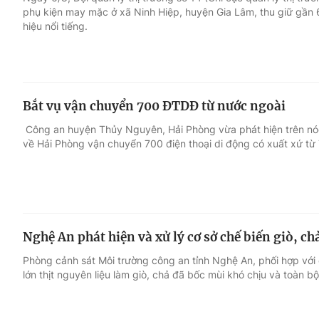
phụ kiện may mặc ở xã Ninh Hiệp, huyện Gia Lâm, thu giữ gần
hiệu nổi tiếng.
Giải trí
Đời sống
Điện ảnh
Du lịch
Bắt vụ vận chuyển 700 ĐTDĐ từ nước ngoài
Âm nhạc
Làm đẹp
Công an huyện Thủy Nguyên, Hải Phòng vừa phát hiện trên nó
về Hải Phòng vận chuyển 700 điện thoại di động có xuất xứ từ
Sao
Chất lượng cuộc sốn
Nghệ An phát hiện và xử lý cơ sở chế biến giò, ch
Phòng cảnh sát Môi trường công an tỉnh Nghệ An, phối hợp với
lớn thịt nguyên liệu làm giò, chả đã bốc mùi khó chịu và toàn 