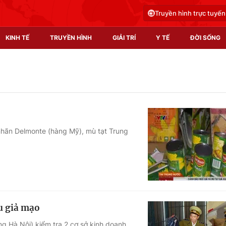
Truyền hình trực tuyến
KINH TẾ
TRUYỀN HÌNH
GIẢI TRÍ
Y TẾ
ĐỜI SỐNG
Pháp luật
Y tế
Truyền hình
Multimedia
Phim VTV
Video
nhãn Delmonte (hàng Mỹ), mù tạt Trung
Hậu trường
Shorts video
Nhân vật
Podcast
Khán giả
EMagazine
Giải sao mai
Photo
u giả mạo
Infographic
ờng Hà Nội) kiểm tra 2 cơ sở kinh doanh