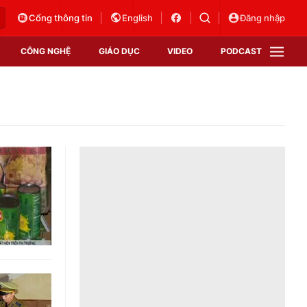
Cổng thông tin
English
Đăng nhập
CÔNG NGHỆ
GIÁO DỤC
VIDEO
PODCAST
VTV Money
VTV Thể thao
VTV Sức khoẻ
Bất động sản
Thị trường 24h
Tấm lòng Việt
Vươn mình bằng AI
VTV4
VTV8
VTV9
Lịch phát sóng
Giao lưu trực tuyến
Sự kiện