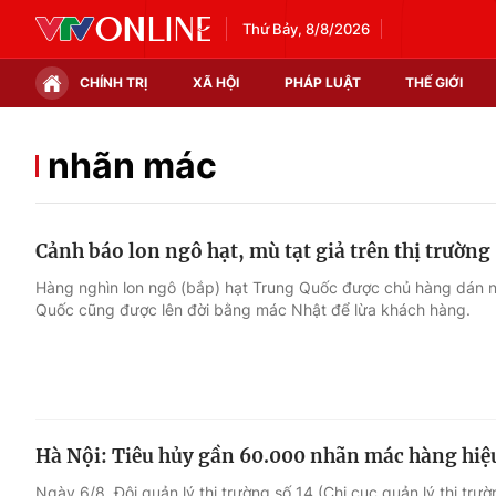
Thứ Bảy, 8/8/2026
CHÍNH TRỊ
XÃ HỘI
PHÁP LUẬT
THẾ GIỚI
Chính trị
Xã hội
nhãn mác
Thế giới
Kinh tế
Cảnh báo lon ngô hạt, mù tạt giả trên thị trường
Tin tức
Tài chính
Hàng nghìn lon ngô (bắp) hạt Trung Quốc được chủ hàng dán 
Quốc cũng được lên đời bằng mác Nhật để lừa khách hàng.
Thế giới đó đây
Thị trường
Câu chuyện quốc tế
Góc doanh nghiệp
Dữ liệu và đời sống
Hà Nội: Tiêu hủy gần 60.000 nhãn mác hàng hiệ
Ngày 6/8, Đội quản lý thị trường số 14 (Chi cục quản lý thị trư