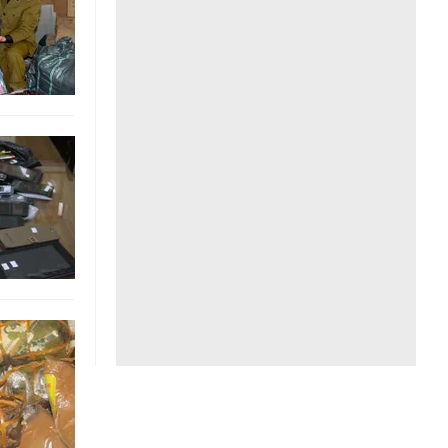
Liên hệ toà soạn
hệ tương lai