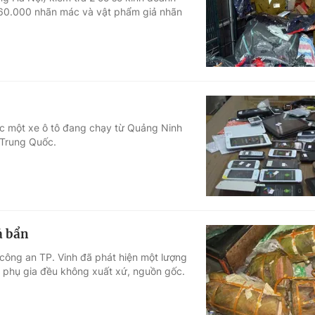
 60.000 nhãn mác và vật phẩm giả nhãn
Góc ảnh
Giáo dục
Công nghệ
Tuyển sinh
Hitech Công ng
Học trực tuyến
Sản phẩm
c một xe ô tô đang chạy từ Quảng Ninh
 Trung Quốc.
g
Thị trường
Tư vấn
ả bẩn
 công an TP. Vinh đã phát hiện một lượng
bộ phụ gia đều không xuất xứ, nguồn gốc.