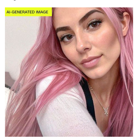
THỜI BÁO VTV
Theo dõi báo trên
Cơ quan chủ quản:
Đài Truyền hình Việt Nam
Cơ quan báo chí:
Thời báo VTV
Giấy phép hoạt động báo in và báo điện tử số 483/GP-BTTTT
cấp ngày 29/12/2023
Tổng Biên tập:
Vũ Thanh Thủy
Phó Tổng Biên tập:
Nguyễn Thị Mỹ Hạnh, Phạm Quốc Thắng,
Nguyễn Trọng Ninh
Tổng đài VTV:
024.38 355 931 - 024.38 355 932