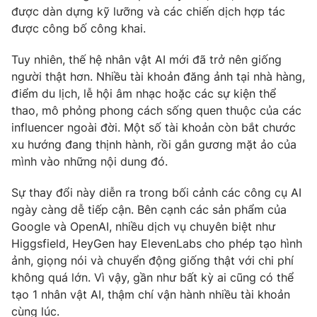
được dàn dựng kỹ lưỡng và các chiến dịch hợp tác
Photo
Infographic
được công bố công khai.
Tuy nhiên, thế hệ nhân vật AI mới đã trở nên giống
Video
Shorts video
người thật hơn. Nhiều tài khoản đăng ảnh tại nhà hàng,
điểm du lịch, lễ hội âm nhạc hoặc các sự kiện thể
VTV Money
VTV Thể thao
thao, mô phỏng phong cách sống quen thuộc của các
influencer ngoài đời. Một số tài khoản còn bắt chước
xu hướng đang thịnh hành, rồi gắn gương mặt ảo của
VTV Sức khoẻ
Bất động sản
mình vào những nội dung đó.
Thị trường 24h
Tấm lòng Việt
Sự thay đổi này diễn ra trong bối cảnh các công cụ AI
ngày càng dễ tiếp cận. Bên cạnh các sản phẩm của
Google và OpenAI, nhiều dịch vụ chuyên biệt như
VTV4
Vươn mình bằng AI
Higgsfield, HeyGen hay ElevenLabs cho phép tạo hình
ảnh, giọng nói và chuyển động giống thật với chi phí
VTV9
VTV8
không quá lớn. Vì vậy, gần như bất kỳ ai cũng có thể
tạo 1 nhân vật AI, thậm chí vận hành nhiều tài khoản
Liên hệ tòa soạn
English
cùng lúc.