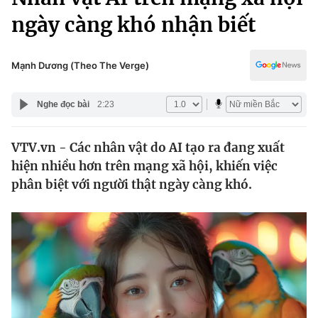
Chính trị
Truyền hình
ngày càng khó nhận biết
Văn hóa - Giải trí
Xã hội
Y tế
Mạnh Dương (Theo The Verge)
Đời sống
Pháp luật
Công nghệ
Nghe đọc bài
2:23
Giáo dục
Y tế
VTV.vn - Các nhân vật do AI tạo ra đang xuất
hiện nhiều hơn trên mạng xã hội, khiến việc
Thế giới
phân biệt với người thật ngày càng khó.
Tin tức
Kinh tế
Thế giới đó đây
Tài chính
Dữ liệu và đời sống
Câu chuyện quốc tế
Thị trường
Truyền hình
Góc doanh nghiệp