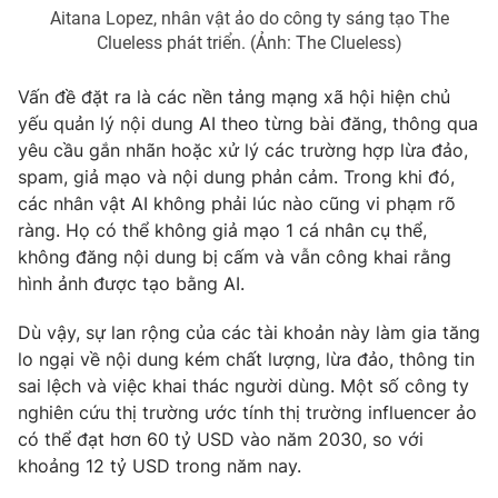
Ðiện thoại Thời báo VTV:
024.66 897 897
Aitana Lopez, nhân vật ảo do công ty sáng tạo The
Clueless phát triển. (Ảnh: The Clueless)
Email:
toasoan@vtv.vn
Liên hệ quảng cáo:
024-7300.7108
Vấn đề đặt ra là các nền tảng mạng xã hội hiện chủ
yếu quản lý nội dung AI theo từng bài đăng, thông qua
yêu cầu gắn nhãn hoặc xử lý các trường hợp lừa đảo,
spam, giả mạo và nội dung phản cảm. Trong khi đó,
các nhân vật AI không phải lúc nào cũng vi phạm rõ
ràng. Họ có thể không giả mạo 1 cá nhân cụ thể,
không đăng nội dung bị cấm và vẫn công khai rằng
hình ảnh được tạo bằng AI.
Dù vậy, sự lan rộng của các tài khoản này làm gia tăng
lo ngại về nội dung kém chất lượng, lừa đảo, thông tin
sai lệch và việc khai thác người dùng. Một số công ty
® Cấm sao chép dưới mọi hình thức nếu không có sự chấp
thuận bằng văn bản. Ghi rõ nguồn VTV.vn khi phát hành lại
nghiên cứu thị trường ước tính thị trường influencer ảo
thông tin từ website này.
có thể đạt hơn 60 tỷ USD vào năm 2030, so với
khoảng 12 tỷ USD trong năm nay.