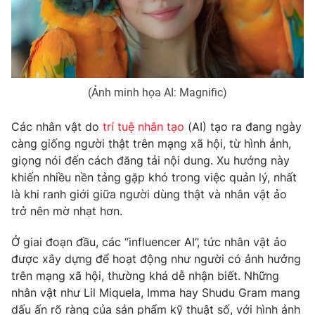
Phim VTV
Giải trí
Hậu trường
Điện ảnh
Đời sống
Nhân vật
Âm nhạc
Du lịch
Khán giả
(Ảnh minh họa AI: Magnific)
Giáo dục
Sao
Làm đẹp
Giải sao mai
Tuyển sinh
Các nhân vật do
trí tuệ nhân tạo
(AI) tạo ra đang ngày
Công nghệ
Chất lượng cuộc sống
càng giống người thật trên mạng xã hội, từ hình ảnh,
Học trực tuyến
giọng nói đến cách đăng tải nội dung. Xu hướng này
Hitech Công nghệ tương lai
khiến nhiều nền tảng gặp khó trong việc quản lý, nhất
Giao lưu trực tuyến
là khi ranh giới giữa người dùng thật và nhân vật ảo
Sản phẩm
trở nên mờ nhạt hơn.
Lịch phát sóng
Thị trường
Ở giai đoạn đầu, các “influencer AI”, tức nhân vật ảo
Tư vấn
được xây dựng để hoạt động như người có ảnh hưởng
Chuyên mục khác
trên mạng xã hội, thường khá dễ nhận biết. Những
nhân vật như Lil Miquela, Imma hay Shudu Gram mang
Emagazine
Podcast
dấu ấn rõ ràng của sản phẩm kỹ thuật số, với hình ảnh