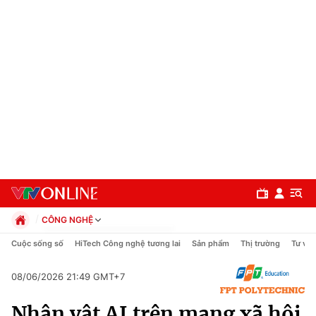
CÔNG NGHỆ
Chính trị
Cuộc sống số
HiTech Công nghệ tương lai
Sản phẩm
Thị trường
Tư vấn
Xã hội
Pháp luật
08/06/2026 21:49 GMT+7
Chuyên mục
Kinh tế
Nhân vật AI trên mạng xã hội
Thể thao