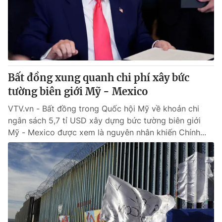
Tin tức
Kinh tế
Thế giới đó đây
Tài chính
Dữ liệu và đời sống
Câu chuyện quốc tế
Thị trường
Bất đồng xung quanh chi phí xây bức
Truyền hình
Góc doanh nghiệp
tường biên giới Mỹ - Mexico
Phim VTV
Giải trí
VTV.vn - Bất đồng trong Quốc hội Mỹ về khoản chi
Hậu trường
ngân sách 5,7 tỉ USD xây dựng bức tường biên giới
Điện ảnh
Mỹ - Mexico được xem là nguyên nhân khiến Chính...
Đời sống
Nhân vật
Âm nhạc
Du lịch
Khán giả
Giáo dục
Sao
Làm đẹp
Giải sao mai
Tuyển sinh
Công nghệ
Chất lượng cuộc sống
Học trực tuyến
Hitech Công nghệ tương lai