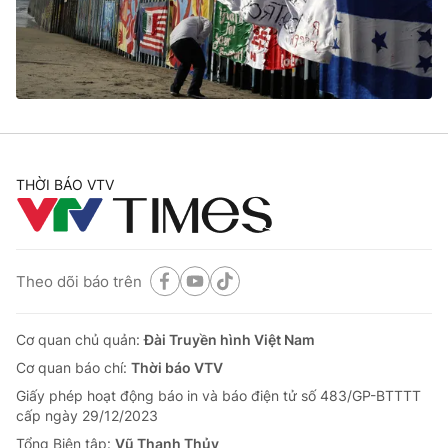
Giao lưu trực tuyến
Sản phẩm
Lịch phát sóng
Thị trường
Tư vấn
Chuyên mục khác
Emagazine
Podcast
THỜI BÁO VTV
Photo
Infographic
Theo dõi báo trên
Video
Shorts video
Cơ quan chủ quản:
Đài Truyền hình Việt Nam
VTV Money
VTV Thể thao
Cơ quan báo chí:
Thời báo VTV
Giấy phép hoạt động báo in và báo điện tử số 483/GP-BTTTT
VTV Sức khoẻ
Bất động sản
cấp ngày 29/12/2023
Tổng Biên tập:
Vũ Thanh Thủy