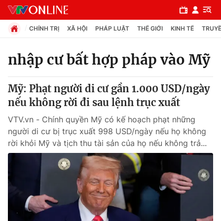
CHÍNH TRỊ
XÃ HỘI
PHÁP LUẬT
THẾ GIỚI
KINH TẾ
TRUYỀ
nhập cư bất hợp pháp vào Mỹ
Chuyên mục
Mỹ: Phạt người di cư gần 1.000 USD/ngày
Chính trị
nếu không rời đi sau lệnh trục xuất
VTV.vn - Chính quyền Mỹ có kế hoạch phạt những
Xã hội
người di cư bị trục xuất 998 USD/ngày nếu họ không
rời khỏi Mỹ và tịch thu tài sản của họ nếu không trả...
Pháp luật
Y tế
Thế giới