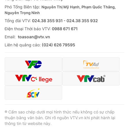
Thị trường 24h
Tấm lòng Việt
Phó Tổng Biên tập:
Nguyễn Thị Mỹ Hạnh, Phạm Quốc Thắng,
Nguyễn Trọng Ninh
VTV4
Vươn mình bằng AI
Tổng đài VTV:
024.38 355 931 - 024.38 355 932
Ðiện thoại Thời báo VTV:
0988 671 671
VTV9
VTV8
Email:
toasoan@vtv.vn
Liên hệ quảng cáo:
(024) 626 79595
Liên hệ tòa soạn
English
THỜI BÁO VTV
Theo dõi báo trên
® Cấm sao chép dưới mọi hình thức nếu không có sự chấp
thuận bằng văn bản. Ghi rõ nguồn VTV.vn khi phát hành lại
thông tin từ website này.
Cơ quan chủ quản:
Đài Truyền hình Việt Nam