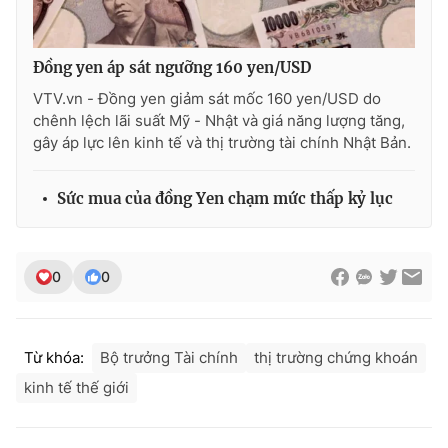
Ðiện thoại Thời báo VTV:
024.66 897 897
Email:
toasoan@vtv.vn
Đồng yen áp sát ngưỡng 160 yen/USD
Liên hệ quảng cáo:
024-7300.7108
VTV.vn - Đồng yen giảm sát mốc 160 yen/USD do
chênh lệch lãi suất Mỹ - Nhật và giá năng lượng tăng,
gây áp lực lên kinh tế và thị trường tài chính Nhật Bản.
Sức mua của đồng Yen chạm mức thấp kỷ lục
0
0
® Cấm sao chép dưới mọi hình thức nếu không có sự chấp
Từ khóa:
Bộ trưởng Tài chính
thị trường chứng khoán
thuận bằng văn bản. Ghi rõ nguồn VTV.vn khi phát hành lại
kinh tế thế giới
thông tin từ website này.