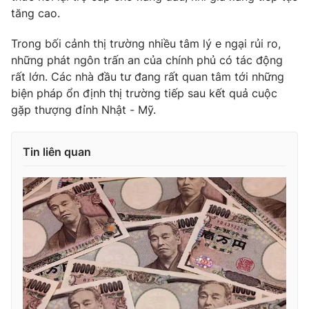
tăng cao.
Trong bối cảnh thị trường nhiều tâm lý e ngại rủi ro,
những phát ngôn trấn an của chính phủ có tác động
THỜI BÁO VTV
rất lớn. Các nhà đầu tư đang rất quan tâm tới những
biện pháp ổn định thị trường tiếp sau kết quả cuộc
gặp thượng đỉnh Nhật - Mỹ.
Theo dõi báo trên
Tin liên quan
Cơ quan chủ quản:
Đài Truyền hình Việt Nam
Cơ quan báo chí:
Thời báo VTV
Giấy phép hoạt động báo in và báo điện tử số 483/GP-BTTTT
cấp ngày 29/12/2023
Tổng Biên tập:
Vũ Thanh Thủy
Phó Tổng Biên tập:
Nguyễn Thị Mỹ Hạnh, Phạm Quốc Thắng,
Nguyễn Trọng Ninh
Tổng đài VTV:
024.38 355 931 - 024.38 355 932