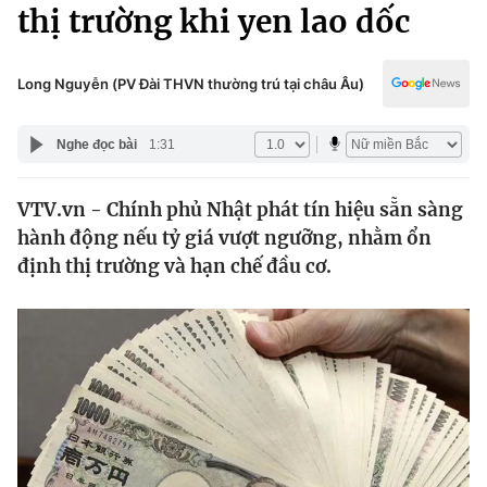
Chính trị
thị trường khi yen lao dốc
Truyền hình
Văn hóa - Giải trí
Xã hội
Y tế
Long Nguyễn (PV Đài THVN thường trú tại châu Âu)
Đời sống
Pháp luật
Công nghệ
Nghe đọc bài
1:31
Giáo dục
Y tế
VTV.vn - Chính phủ Nhật phát tín hiệu sẵn sàng
hành động nếu tỷ giá vượt ngưỡng, nhằm ổn
Thế giới
định thị trường và hạn chế đầu cơ.
Tin tức
Kinh tế
Thế giới đó đây
Tài chính
Dữ liệu và đời sống
Câu chuyện quốc tế
Thị trường
Truyền hình
Góc doanh nghiệp