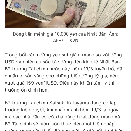
Phim VTV
Giải trí
Hậu trường
Điện ảnh
Đời sống
Nhân vật
Âm nhạc
Đồng tiền mệnh giá 10.000 yen của Nhật Bản. Ảnh:
Du lịch
Khán giả
Giáo dục
AFP/TTXVN
Sao
Làm đẹp
Giải sao mai
Tuyển sinh
Trong bối cảnh đồng yen sụt giảm mạnh so với đồng
Công nghệ
Chất lượng cuộc sống
USD và nhiều cú sốc tác động đến kinh tế Nhật Bản,
Học trực tuyến
Bộ trưởng Tài chính nước này, hôm 19/3 tuyên bố, đã
Hitech Công nghệ tương lai
Giao lưu trực tuyến
chuẩn bị sẵn sàng cho những biến động tỷ giá, nếu
Sản phẩm
vượt quá 159 yen/1USD. Điều này khiến tâm lý thị
trường ổn định hơn.
Lịch phát sóng
Thị trường
Bộ trưởng Tài chính Satsuki Katayama đang có lập
Tư vấn
trường kiên quyết, khi nhấn mạnh hôm 19/3 là ngày
Chuyên mục khác
mà các nhà đầu cơ có khả năng hoạt động mạnh và
Emagazine
Podcast
Bộ Tài chính sẽ luôn luôn thực hiện mọi biện pháp
phòng ngừa cần thiết. Bà cho biết tỷ giá hối đoái hiện