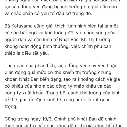
tại của đồng yen đang bị ảnh hưởng bởi giá dầu cao
Photo
Infographic
và chắc chắn có yếu tố đầu cơ trong đó.
Video
Shorts video
Bà Katayama cũng giải thích, tình hình hiện tại là một
cú sốc bất ngờ và khó lường đối với cuộc sống của
người dân và nền kinh tế Nhật Bản. Khi thị trường
VTV Money
VTV Thể thao
không hoạt động bình thường, việc chính phủ can
thiệp là điều tất yếu.
VTV Sức khoẻ
Bất động sản
Theo các nhà phân tích, việc đồng yen suy yếu hoặc
biến động quá mức có thể khiến thị trường chứng
Thị trường 24h
Tấm lòng Việt
khoán Nhật Bản biến dạng, tạo ra khoảng cách về giá
cổ phiếu của nhóm các công ty nhập khẩu và các
VTV4
Vươn mình bằng AI
công ty xuất khẩu. Trong bối cảnh khó lường của kinh
tế thế giới, ổn định kinh tế trong nước là rất quan
trọng.
VTV9
VTV8
Cũng trong ngày 19/3, Chính phủ Nhật Bản đã chính
Liên hệ tòa soạn
English
thức nối lại trợ cấp cho xăng dầu, khi giá xăng tiếp tục