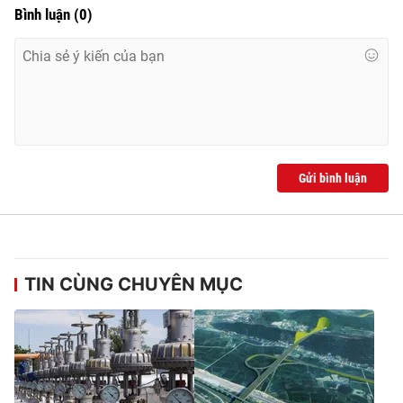
Bình luận
(
0
)
Gửi bình luận
TIN CÙNG CHUYÊN MỤC