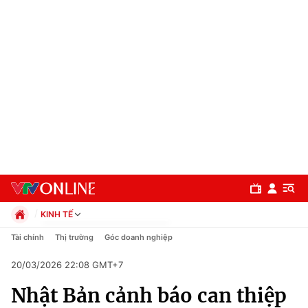
KINH TẾ
Chính trị
Tài chính
Thị trường
Góc doanh nghiệp
Xã hội
20/03/2026 22:08 GMT+7
Pháp luật
Chuyên mục
Kinh tế
Nhật Bản cảnh báo can thiệp
Thể thao