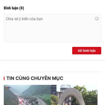
Bình luận
(
0
)
Gửi bình luận
TIN CÙNG CHUYÊN MỤC