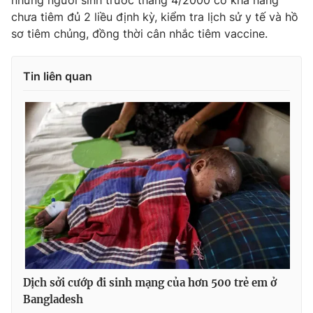
những người sinh trước tháng 4/2000 có khả năng
Ðiện thoại Thời báo VTV:
024.66 897 897
chưa tiêm đủ 2 liều định kỳ, kiểm tra lịch sử y tế và hồ
Email:
toasoan@vtv.vn
sơ tiêm chủng, đồng thời cân nhắc tiêm vaccine.
Liên hệ quảng cáo:
024-7300.7108
Tin liên quan
® Cấm sao chép dưới mọi hình thức nếu không có sự chấp
thuận bằng văn bản. Ghi rõ nguồn VTV.vn khi phát hành lại
thông tin từ website này.
Dịch sởi cướp đi sinh mạng của hơn 500 trẻ em ở
Bangladesh