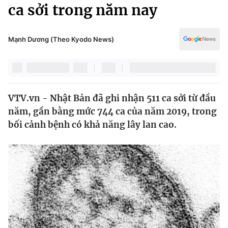
Chính trị
ca sởi trong năm nay
Truyền hình
Văn hóa - Giải trí
Xã hội
Y tế
Mạnh Dương (Theo Kyodo News)
Đời sống
Pháp luật
Công nghệ
Giáo dục
Y tế
VTV.vn - Nhật Bản đã ghi nhận 511 ca sởi từ đầu
năm, gần bằng mức 744 ca của năm 2019, trong
Thế giới
bối cảnh bệnh có khả năng lây lan cao.
Tin tức
Kinh tế
Thế giới đó đây
Tài chính
Dữ liệu và đời sống
Câu chuyện quốc tế
Thị trường
Truyền hình
Góc doanh nghiệp