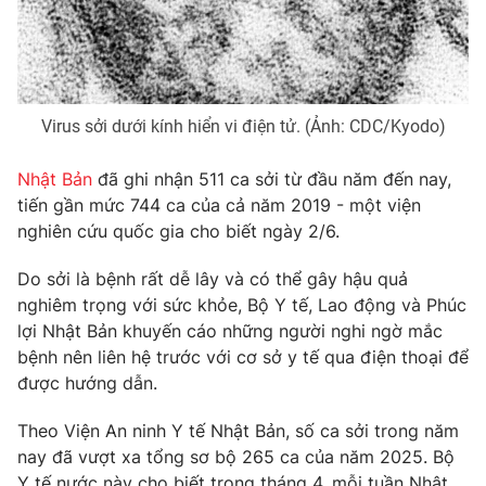
Phim VTV
Giải trí
Hậu trường
Điện ảnh
Đời sống
Nhân vật
Âm nhạc
Virus sởi dưới kính hiển vi điện tử. (Ảnh: CDC/Kyodo)
Du lịch
Khán giả
Giáo dục
Sao
Làm đẹp
Giải sao mai
Nhật Bản
đã ghi nhận 511 ca sởi từ đầu năm đến nay,
Tuyển sinh
tiến gần mức 744 ca của cả năm 2019 - một viện
Công nghệ
Chất lượng cuộc sống
nghiên cứu quốc gia cho biết ngày 2/6.
Học trực tuyến
Hitech Công nghệ tương lai
Giao lưu trực tuyến
Do sởi là bệnh rất dễ lây và có thể gây hậu quả
Sản phẩm
nghiêm trọng với sức khỏe, Bộ Y tế, Lao động và Phúc
lợi Nhật Bản khuyến cáo những người nghi ngờ mắc
Lịch phát sóng
Thị trường
bệnh nên liên hệ trước với cơ sở y tế qua điện thoại để
được hướng dẫn.
Tư vấn
Chuyên mục khác
Theo Viện An ninh Y tế Nhật Bản, số ca sởi trong năm
nay đã vượt xa tổng sơ bộ 265 ca của năm 2025. Bộ
Emagazine
Podcast
Y tế nước này cho biết trong tháng 4, mỗi tuần Nhật