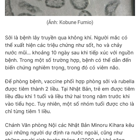
(Ảnh: Kobune Fumio)
THỜI BÁO VTV
Sởi là bệnh lây truyền qua không khí. Người mắc có
thể xuất hiện các triệu chứng như sốt, ho và chảy
nước mũi... khoảng 10 ngày sau khi tiếp xúc với nguồn
bệnh. Trong một số trường hợp, bệnh có thể dẫn đến
Theo dõi báo trên
biến chứng nghiêm trọng, trong đó có viêm não.
Cơ quan chủ quản:
Đài Truyền hình Việt Nam
Để phòng bệnh, vaccine phối hợp phòng sởi và rubella
Cơ quan báo chí:
Thời báo VTV
được tiêm thành 2 liều. Tại Nhật Bản, trẻ em được tiêm
Giấy phép hoạt động báo in và báo điện tử số 483/GP-BTTTT
liều đầu khi 1 tuổi và liều thứ hai trong năm trước khi
cấp ngày 29/12/2023
vào tiểu học. Tuy nhiên, một số nhóm tuổi được cho là
Tổng Biên tập:
Vũ Thanh Thủy
chỉ từng tiêm 1 liều.
Phó Tổng Biên tập:
Nguyễn Thị Mỹ Hạnh, Phạm Quốc Thắng,
Chánh Văn phòng Nội các Nhật Bản Minoru Kihara kêu
Nguyễn Trọng Ninh
gọi những người dự định ra nước ngoài, cũng như
Tổng đài VTV:
024.38 355 931 - 024.38 355 932