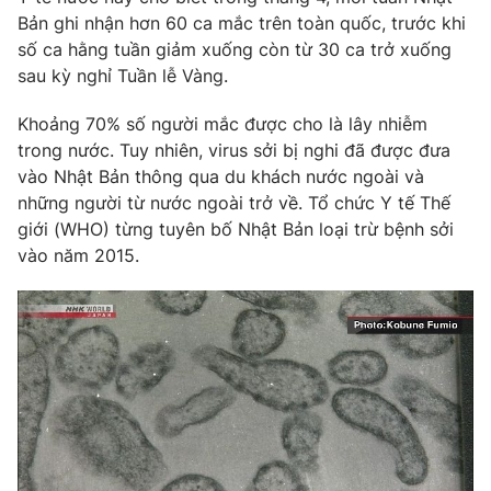
Bản ghi nhận hơn 60 ca mắc trên toàn quốc, trước khi
Photo
Infographic
số ca hằng tuần giảm xuống còn từ 30 ca trở xuống
sau kỳ nghỉ Tuần lễ Vàng.
Video
Shorts video
Khoảng 70% số người mắc được cho là lây nhiễm
trong nước. Tuy nhiên, virus sởi bị nghi đã được đưa
VTV Money
VTV Thể thao
vào Nhật Bản thông qua du khách nước ngoài và
những người từ nước ngoài trở về. Tổ chức Y tế Thế
VTV Sức khoẻ
Bất động sản
giới (WHO) từng tuyên bố Nhật Bản loại trừ bệnh sởi
vào năm 2015.
Thị trường 24h
Tấm lòng Việt
VTV4
Vươn mình bằng AI
VTV9
VTV8
Liên hệ tòa soạn
English