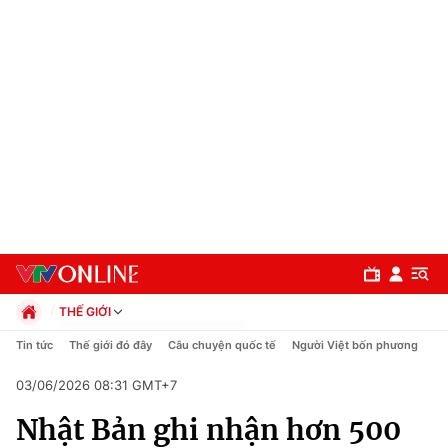
THẾ GIỚI
Chính trị
Tin tức
Thế giới đó đây
Câu chuyện quốc tế
Người Việt bốn phương
Xã hội
03/06/2026 08:31 GMT+7
Pháp luật
Chuyên mục
Kinh tế
Nhật Bản ghi nhận hơn 500
Thể thao