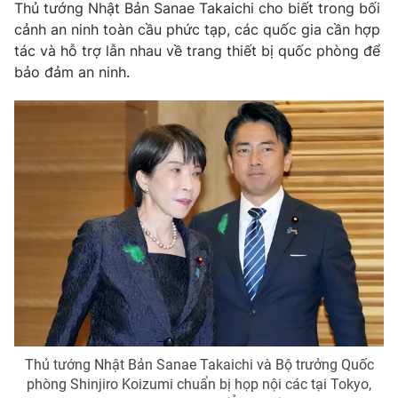
Thủ tướng Nhật Bản Sanae Takaichi cho biết trong bối
Photo
Infographic
cảnh an ninh toàn cầu phức tạp, các quốc gia cần hợp
tác và hỗ trợ lẫn nhau về trang thiết bị quốc phòng để
bảo đảm an ninh.
Video
Shorts video
VTV Money
VTV Thể thao
VTV Sức khoẻ
Bất động sản
Thị trường 24h
Tấm lòng Việt
VTV4
Vươn mình bằng AI
VTV9
VTV8
Thủ tướng Nhật Bản Sanae Takaichi và Bộ trưởng Quốc
phòng Shinjiro Koizumi chuẩn bị họp nội các tại Tokyo,
Liên hệ tòa soạn
English