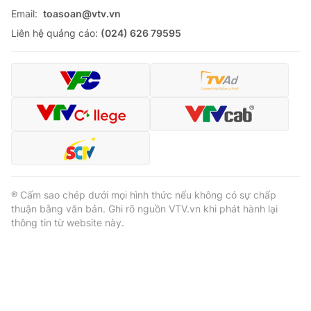
Email:
toasoan@vtv.vn
Liên hệ quảng cáo:
(024) 626 79595
® Cấm sao chép dưới mọi hình thức nếu không có sự chấp
thuận bằng văn bản. Ghi rõ nguồn VTV.vn khi phát hành lại
thông tin từ website này.