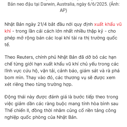
Phim VTV
Bản neo đậu tại Darwin, Australia, ngày 6/6/2025. (Ảnh:
Giải trí
AP)
Hậu trường
Điện ảnh
Đời sống
Nhân vật
Nhật Bản ngày 21/4 bắt đầu nới quy định
xuất khẩu vũ
Âm nhạc
khí
- trong lần cải cách lớn nhất nhiều thập kỷ - cho
Du lịch
Khán giả
phép mở rộng bán các loại khí tài ra thị trường quốc
Giáo dục
Sao
tế.
Làm đẹp
Giải sao mai
Tuyển sinh
Công nghệ
Chất lượng cuộc sống
Theo Reuters, chính phủ Nhật Bản đã dỡ bỏ các hạn
Học trực tuyến
chế từng giới hạn xuất khẩu vũ khí chủ yếu trong các
Hitech Công nghệ tương lai
lĩnh vực cứu hộ, vận tải, cảnh báo, giám sát và rà phá
Giao lưu trực tuyến
bom mìn. Thay vào đó, các thương vụ sẽ được xem
Sản phẩm
xét riêng theo từng trường hợp.
Lịch phát sóng
Thị trường
Động thái này được đánh giá là bước tiếp theo trong
Tư vấn
việc giảm dần các ràng buộc mang tính hòa bình sau
Chuyên mục khác
Thế chiến II, đồng thời nhằm củng cố nền tảng công
nghiệp quốc phòng của Nhật Bản.
Emagazine
Podcast