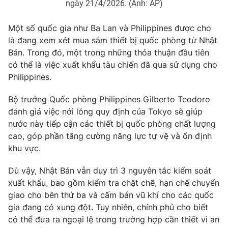
ngày 21/4/2026. (Ảnh: AP)
Một số quốc gia như Ba Lan và Philippines được cho
là đang xem xét mua sắm thiết bị quốc phòng từ Nhật
THỜI BÁO VTV
Bản. Trong đó, một trong những thỏa thuận đầu tiên
có thể là việc xuất khẩu tàu chiến đã qua sử dụng cho
Philippines.
Theo dõi báo trên
Bộ trưởng Quốc phòng Philippines Gilberto Teodoro
đánh giá việc nới lỏng quy định của Tokyo sẽ giúp
nước này tiếp cận các thiết bị quốc phòng chất lượng
Cơ quan chủ quản:
Đài Truyền hình Việt Nam
cao, góp phần tăng cường năng lực tự vệ và ổn định
Cơ quan báo chí:
Thời báo VTV
khu vực.
Giấy phép hoạt động báo in và báo điện tử số 483/GP-BTTTT
cấp ngày 29/12/2023
Dù vậy, Nhật Bản vẫn duy trì 3 nguyên tắc kiểm soát
Tổng Biên tập:
Vũ Thanh Thủy
xuất khẩu, bao gồm kiểm tra chặt chẽ, hạn chế chuyển
giao cho bên thứ ba và cấm bán vũ khí cho các quốc
Phó Tổng Biên tập:
Nguyễn Thị Mỹ Hạnh, Phạm Quốc Thắng,
Nguyễn Trọng Ninh
gia đang có xung đột. Tuy nhiên, chính phủ cho biết
có thể đưa ra ngoại lệ trong trường hợp cần thiết vì an
Tổng đài VTV:
024.38 355 931 - 024.38 355 932