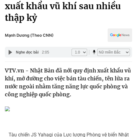
Chính trị
xuất khẩu vũ khí sau nhiều
Truyền hình
thập kỷ
Văn hóa - Giải trí
Xã hội
Y tế
Đời sống
Mạnh Dương (Theo CNN)
Pháp luật
Công nghệ
Giáo dục
Nghe đọc bài
2:05
Y tế
VTV.vn - Nhật Bản đã nới quy định xuất khẩu vũ
Thế giới
khí, mở đường cho việc bán tàu chiến, tên lửa ra
Tin tức
nước ngoài nhằm tăng năng lực quốc phòng và
Kinh tế
công nghiệp quốc phòng.
Thế giới đó đây
Tài chính
Dữ liệu và đời sống
Câu chuyện quốc tế
Thị trường
Truyền hình
Góc doanh nghiệp
Tàu chiến JS Yahagi của Lực lượng Phòng vệ biển Nhật