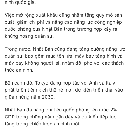
ninh quốc gia.
Ðiện thoại Thời báo VTV:
024.66 897 897
Email:
toasoan@vtv.vn
Việc mở rộng xuất khẩu cũng nhằm tăng quy mô sản
Liên hệ quảng cáo:
024-7300.7108
xuất, giảm chi phí và nâng cao năng lực công nghiệp
quốc phòng của Nhật Bản trong trường hợp xảy ra
khủng hoảng quân sự.
Trong nước, Nhật Bản cũng đang tăng cường năng lực
quân sự, bao gồm mua tên lửa, máy bay tàng hình và
máy bay không người lái, nhằm đối phó với các thách
thức an ninh.
Bên cạnh đó, Tokyo đang hợp tác với Anh và Italy
phát triển tiêm kích thế hệ mới, dự kiến triển khai vào
giữa những năm 2030.
® Cấm sao chép dưới mọi hình thức nếu không có sự chấp
thuận bằng văn bản. Ghi rõ nguồn VTV.vn khi phát hành lại
Nhật Bản đã nâng chi tiêu quốc phòng lên mức 2%
thông tin từ website này.
GDP trong những năm gần đây và dự kiến tiếp tục
tăng trong chiến lược an ninh mới.