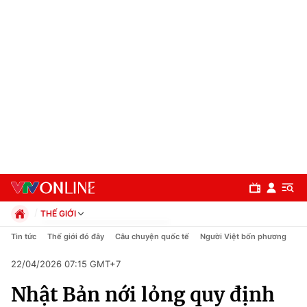
THẾ GIỚI
Chính trị
Tin tức
Thế giới đó đây
Câu chuyện quốc tế
Người Việt bốn phương
Xã hội
22/04/2026 07:15 GMT+7
Pháp luật
Chuyên mục
Kinh tế
Nhật Bản nới lỏng quy định
Thể thao