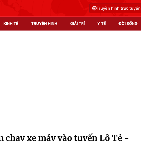
Truyền hình trực tuyến
KINH TẾ
TRUYỀN HÌNH
GIẢI TRÍ
Y TẾ
ĐỜI SỐNG
Pháp luật
Y tế
Truyền hình
Multimedia
Phim VTV
Video
Hậu trường
Shorts video
Nhân vật
Podcast
Khán giả
EMagazine
Giải sao mai
Photo
h chạy xe máy vào tuyến Lộ Tẻ -
Infographic