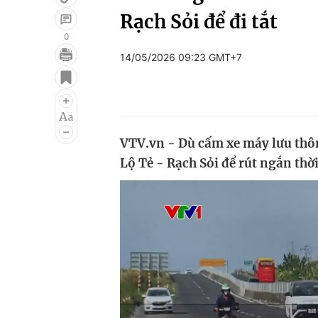
Rạch Sỏi để đi tắt
0
14/05/2026 09:23 GMT+7
Giải trí
Đời sống
Điện ảnh
Du lịch
Âm nhạc
Làm đẹp
VTV.vn - Dù cấm xe máy lưu thôn
Sao
Chất lượng cuộc sốn
Lộ Tẻ - Rạch Sỏi để rút ngắn thờ