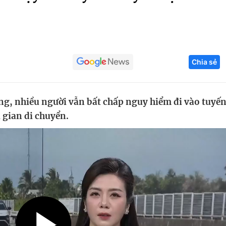
Góc ảnh
Giáo dục
Công nghệ
Chia sẻ
Tuyển sinh
Hitech Công ng
Học trực tuyến
Sản phẩm
g, nhiều người vẫn bất chấp nguy hiểm đi vào tuyế
g
Thị trường
i gian di chuyển.
Tư vấn