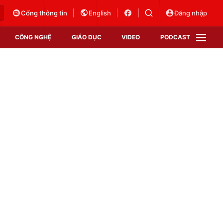
Cổng thông tin
English
Đăng nhập
CÔNG NGHỆ
GIÁO DỤC
VIDEO
PODCAST
VTV Money
VTV Thể thao
VTV Sức khoẻ
Bất động sản
Thị trường 24h
Tấm lòng Việt
Vươn mình bằng AI
VTV4
VTV8
VTV9
Lịch phát sóng
Giao lưu trực tuyến
Sự kiện