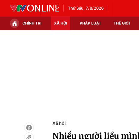
Thứ Sáu, 7/8/2026
CHÍNH TRỊ
XÃ HỘI
PHÁP LUẬT
THẾ GIỚI
Chính trị
Xã hội
Thế giới
Kinh tế
Tin tức
Tài chính
Thế giới đó đây
Thị trường
Câu chuyện quốc tế
Góc doanh nghiệp
Dữ liệu và đời sống
Xã hội
Nhiều người liều mìn