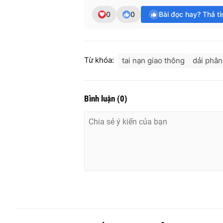
0
0
Bài đọc hay? Thả t
Từ khóa:
tai nạn giao thông
dải phân
Bình luận
(
0
)