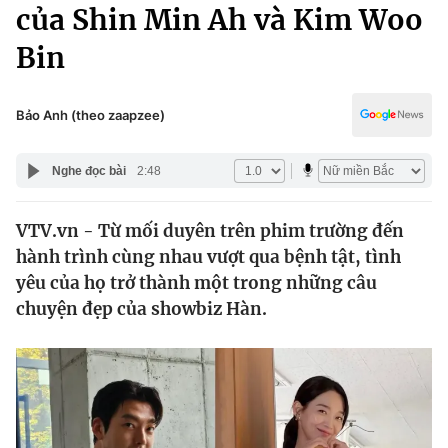
Chính trị
của Shin Min Ah và Kim Woo
Truyền hình
Bin
Văn hóa - Giải trí
Xã hội
Y tế
Đời sống
Bảo Anh (theo zaapzee)
Pháp luật
Công nghệ
Giáo dục
Nghe đọc bài
2:48
Y tế
VTV.vn - Từ mối duyên trên phim trường đến
Thế giới
hành trình cùng nhau vượt qua bệnh tật, tình
Tin tức
yêu của họ trở thành một trong những câu
Kinh tế
chuyện đẹp của showbiz Hàn.
Thế giới đó đây
Tài chính
Dữ liệu và đời sống
Câu chuyện quốc tế
Thị trường
Truyền hình
Góc doanh nghiệp