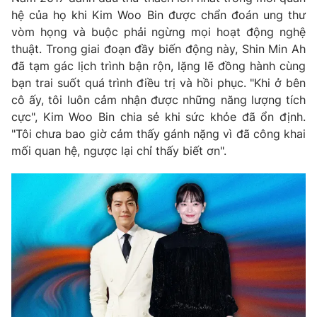
Ðiện thoại Thời báo VTV:
024.66 897 897
hệ của họ khi Kim Woo Bin được chẩn đoán ung thư
Email:
toasoan@vtv.vn
vòm họng và buộc phải ngừng mọi hoạt động nghệ
Liên hệ quảng cáo:
024-7300.7108
thuật. Trong giai đoạn đầy biến động này, Shin Min Ah
đã tạm gác lịch trình bận rộn, lặng lẽ đồng hành cùng
bạn trai suốt quá trình điều trị và hồi phục. "Khi ở bên
cô ấy, tôi luôn cảm nhận được những năng lượng tích
cực", Kim Woo Bin chia sẻ khi sức khỏe đã ổn định.
"Tôi chưa bao giờ cảm thấy gánh nặng vì đã công khai
mối quan hệ, ngược lại chỉ thấy biết ơn".
® Cấm sao chép dưới mọi hình thức nếu không có sự chấp
thuận bằng văn bản. Ghi rõ nguồn VTV.vn khi phát hành lại
thông tin từ website này.