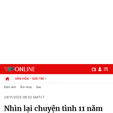
VĂN HÓA - GIẢI TRÍ
Chính trị
Điện ảnh
Âm nhạc
Sao
Xã hội
24/11/2025 08:53 GMT+7
Pháp luật
Chuyên mục
Kinh tế
Nhìn lại chuyện tình 11 năm
Thể thao