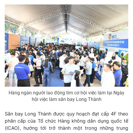
Ðiện thoại Thời báo VTV:
024.66 897 897
Email:
toasoan@vtv.vn
Liên hệ quảng cáo:
024-7300.7108
Hàng ngàn người lao động tìm cơ hội việc làm tại Ngày
hội việc làm sân bay Long Thành
® Cấm sao chép dưới mọi hình thức nếu không có sự chấp
thuận bằng văn bản. Ghi rõ nguồn VTV.vn khi phát hành lại
Sân bay Long Thành được quy hoạch đạt cấp 4F theo
thông tin từ website này.
phân cấp của Tổ chức Hàng không dân dụng quốc tế
(ICAO), hướng tới trở thành một trong những trung