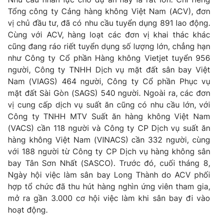
Tổng công ty Cảng hàng không Việt Nam (ACV), đơn
vị chủ đầu tư, đã có nhu cầu tuyển dụng 891 lao động.
Cùng với ACV, hàng loạt các đơn vị khai thác khác
cũng đang ráo riết tuyển dụng số lượng lớn, chẳng hạn
THỜI BÁO VTV
như Công ty Cổ phần Hàng không Vietjet tuyển 956
người, Công ty TNHH Dịch vụ mặt đất sân bay Việt
Nam (VIAGS) 464 người, Công ty Cổ phần Phục vụ
mặt đất Sài Gòn (SAGS) 540 người. Ngoài ra, các đơn
Theo dõi báo trên
vị cung cấp dịch vụ suất ăn cũng có nhu cầu lớn, với
Công ty TNHH MTV Suất ăn hàng không Việt Nam
Cơ quan chủ quản:
Đài Truyền hình Việt Nam
(VACS) cần 118 người và Công ty CP Dịch vụ suất ăn
Cơ quan báo chí:
Thời báo VTV
hàng không Việt Nam (VINACS) cần 332 người, cùng
Giấy phép hoạt động báo in và báo điện tử số 483/GP-BTTTT
với 188 người từ Công ty CP Dịch vụ hàng không sân
cấp ngày 29/12/2023
bay Tân Sơn Nhất (SASCO). Trước đó, cuối tháng 8,
Tổng Biên tập:
Vũ Thanh Thủy
Ngày hội việc làm sân bay Long Thành do ACV phối
hợp tổ chức đã thu hút hàng nghìn ứng viên tham gia,
Phó Tổng Biên tập:
Nguyễn Thị Mỹ Hạnh, Phạm Quốc Thắng,
Nguyễn Trọng Ninh
mở ra gần 3.000 cơ hội việc làm khi sân bay đi vào
hoạt động.
Tổng đài VTV:
024.38 355 931 - 024.38 355 932