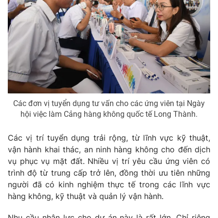
Photo
Infographic
Video
Shorts video
VTV Money
VTV Thể thao
VTV Sức khoẻ
Bất động sản
Các đơn vị tuyển dụng tư vấn cho các ứng viên tại Ngày
hội việc làm Cảng hàng không quốc tế Long Thành.
Thị trường 24h
Tấm lòng Việt
Các vị trí tuyển dụng trải rộng, từ lĩnh vực kỹ thuật,
vận hành khai thác, an ninh hàng không cho đến dịch
VTV4
Vươn mình bằng AI
vụ phục vụ mặt đất. Nhiều vị trí yêu cầu ứng viên có
trình độ từ trung cấp trở lên, đồng thời ưu tiên những
người đã có kinh nghiệm thực tế trong các lĩnh vực
VTV9
VTV8
hàng không, kỹ thuật và quản lý vận hành.
Liên hệ tòa soạn
English
Nhu cầu nhân lực cho dự án này là rất lớn. Chỉ riêng