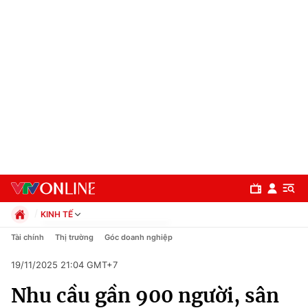
KINH TẾ
Chính trị
Tài chính
Thị trường
Góc doanh nghiệp
Xã hội
19/11/2025 21:04 GMT+7
Pháp luật
Chuyên mục
Kinh tế
Nhu cầu gần 900 người, sân
Thể thao