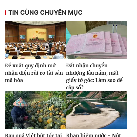
TIN CÙNG CHUYÊN MỤC
Ðề xuất quy định mở
Đất nhận chuyển
nhận diện rủi ro tài sản
nhượng lâu năm, mất
mã hóa
giấy tờ gốc: Làm sao để
cấp sổ?
Rau quả Việt bứt tốc tại
Khan hiếm nước - Nút