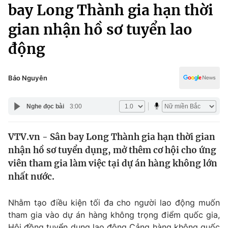
Chính trị
bay Long Thành gia hạn thời
Truyền hình
gian nhận hồ sơ tuyển lao
Văn hóa - Giải trí
Xã hội
Y tế
động
Đời sống
Pháp luật
Công nghệ
Giáo dục
Bảo Nguyên
Y tế
Nghe đọc bài
3:00
Thế giới
VTV.vn - Sân bay Long Thành gia hạn thời gian
Tin tức
nhận hồ sơ tuyển dụng, mở thêm cơ hội cho ứng
Kinh tế
Thế giới đó đây
viên tham gia làm việc tại dự án hàng không lớn
Tài chính
nhất nước.
Dữ liệu và đời sống
Câu chuyện quốc tế
Thị trường
Nhằm tạo điều kiện tối đa cho người lao động muốn
Truyền hình
Góc doanh nghiệp
tham gia vào dự án hàng không trọng điểm quốc gia,
Hội đồng tuyển dụng lao động Cảng hàng không quốc