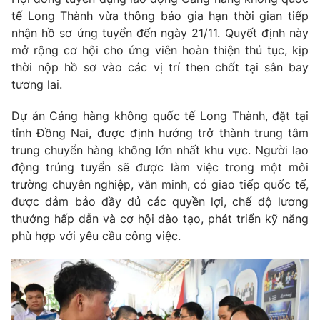
Phim VTV
Giải trí
tế Long Thành vừa thông báo gia hạn thời gian tiếp
Hậu trường
nhận hồ sơ ứng tuyển đến ngày 21/11. Quyết định này
Điện ảnh
mở rộng cơ hội cho ứng viên hoàn thiện thủ tục, kịp
Đời sống
Nhân vật
thời nộp hồ sơ vào các vị trí then chốt tại sân bay
Âm nhạc
tương lai.
Du lịch
Khán giả
Giáo dục
Sao
Làm đẹp
Dự án Cảng hàng không quốc tế Long Thành, đặt tại
Giải sao mai
Tuyển sinh
tỉnh Đồng Nai, được định hướng trở thành trung tâm
Công nghệ
Chất lượng cuộc sống
trung chuyển hàng không lớn nhất khu vực. Người lao
Học trực tuyến
động trúng tuyển sẽ được làm việc trong một môi
Hitech Công nghệ tương lai
Giao lưu trực tuyến
trường chuyên nghiệp, văn minh, có giao tiếp quốc tế,
Sản phẩm
được đảm bảo đầy đủ các quyền lợi, chế độ lương
thưởng hấp dẫn và cơ hội đào tạo, phát triển kỹ năng
Lịch phát sóng
Thị trường
phù hợp với yêu cầu công việc.
Tư vấn
Chuyên mục khác
Emagazine
Podcast