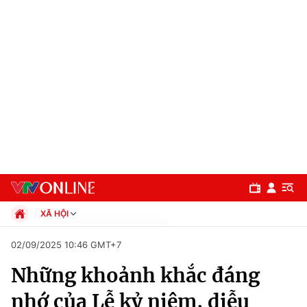
XÃ HỘI
Chính trị
02/09/2025 10:46 GMT+7
Xã hội
Những khoảnh khắc đáng
Pháp luật
Chuyên mục
Kinh tế
nhớ của Lễ kỷ niệm, diễu
Thể thao