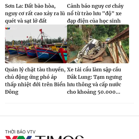
Sơn La: Đất bão hòa,
Cảnh báo nguy cơ cháy
nguy cơ rất cao xảy ra lũ
nổ từ trào lưu "độ" xe
quét và sạt lở đất
đạp điện của học sinh
Quản lý chặt tàu thuyền,
Xe tải cẩu làm sập cầu
chủ động ứng phó áp
Đắk Lung: Tạm ngưng
thấp nhiệt đới trên Biển
lưu thông và cấp nước
Đông
cho khoảng 50.000...
THỜI BÁO VTV