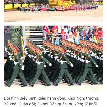
Photo
Infographic
Video
Shorts video
VTV Money
VTV Thể thao
VTV Sức khoẻ
Bất động sản
Thị trường 24h
Tấm lòng Việt
VTV4
Vươn mình bằng AI
VTV9
VTV8
Đội hình diễu binh, diễu hành gồm: Khối Nghi trượng;
22 khối Quân đội; 3 khối Dân quân, du kích; 17 khối
Liên hệ tòa soạn
English