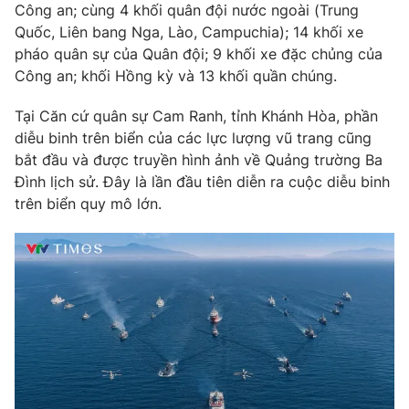
Công an; cùng 4 khối quân đội nước ngoài (Trung
Quốc, Liên bang Nga, Lào, Campuchia); 14 khối xe
pháo quân sự của Quân đội; 9 khối xe đặc chủng của
Công an; khối Hồng kỳ và 13 khối quần chúng.
THỜI BÁO VTV
Tại Căn cứ quân sự Cam Ranh, tỉnh Khánh Hòa, phần
diễu binh trên biển của các lực lượng vũ trang cũng
bắt đầu và được truyền hình ảnh về Quảng trường Ba
Theo dõi báo trên
Đình lịch sử. Đây là lần đầu tiên diễn ra cuộc diễu binh
trên biển quy mô lớn.
Cơ quan chủ quản:
Đài Truyền hình Việt Nam
Cơ quan báo chí:
Thời báo VTV
Giấy phép hoạt động báo in và báo điện tử số 483/GP-BTTTT
cấp ngày 29/12/2023
Tổng Biên tập:
Vũ Thanh Thủy
Phó Tổng Biên tập:
Nguyễn Thị Mỹ Hạnh, Phạm Quốc Thắng,
Nguyễn Trọng Ninh
Tổng đài VTV:
024.38 355 931 - 024.38 355 932