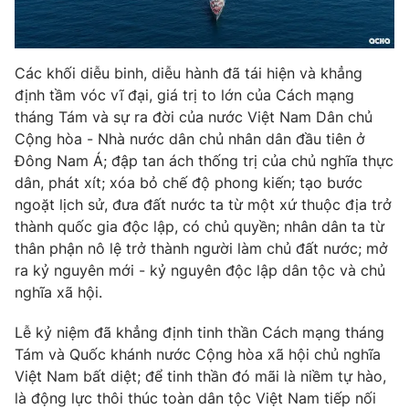
Ðiện thoại Thời báo VTV:
024.66 897 897
Email:
toasoan@vtv.vn
Liên hệ quảng cáo:
024-7300.7108
Các khối diễu binh, diễu hành đã tái hiện và khẳng
định tầm vóc vĩ đại, giá trị to lớn của Cách mạng
tháng Tám và sự ra đời của nước Việt Nam Dân chủ
Cộng hòa - Nhà nước dân chủ nhân dân đầu tiên ở
Đông Nam Á; đập tan ách thống trị của chủ nghĩa thực
dân, phát xít; xóa bỏ chế độ phong kiến; tạo bước
ngoặt lịch sử, đưa đất nước ta từ một xứ thuộc địa trở
thành quốc gia độc lập, có chủ quyền; nhân dân ta từ
thân phận nô lệ trở thành người làm chủ đất nước; mở
ra kỷ nguyên mới - kỷ nguyên độc lập dân tộc và chủ
nghĩa xã hội.
® Cấm sao chép dưới mọi hình thức nếu không có sự chấp
Lễ kỷ niệm đã khẳng định tinh thần Cách mạng tháng
thuận bằng văn bản. Ghi rõ nguồn VTV.vn khi phát hành lại
Tám và Quốc khánh nước Cộng hòa xã hội chủ nghĩa
thông tin từ website này.
Việt Nam bất diệt; để tinh thần đó mãi là niềm tự hào,
là động lực thôi thúc toàn dân tộc Việt Nam tiếp nối