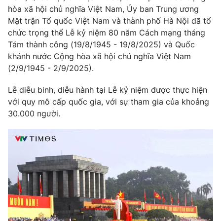
Phim VTV
hòa xã hội chủ nghĩa Việt Nam, Ủy ban Trung ương
Giải trí
Mặt trận Tổ quốc Việt Nam và thành phố Hà Nội đã tổ
Hậu trường
Điện ảnh
chức trọng thể Lễ kỷ niệm 80 năm Cách mạng tháng
Đời sống
Nhân vật
Tám thành công (19/8/1945 - 19/8/2025) và Quốc
Âm nhạc
khánh nước Cộng hòa xã hội chủ nghĩa Việt Nam
Du lịch
Khán giả
Giáo dục
(2/9/1945 - 2/9/2025).
Sao
Làm đẹp
Giải sao mai
Tuyển sinh
Lễ diễu binh, diễu hành tại Lễ kỷ niệm được thực hiện
Công nghệ
Chất lượng cuộc sống
với quy mô cấp quốc gia, với sự tham gia của khoảng
Học trực tuyến
30.000 người.
Hitech Công nghệ tương lai
Giao lưu trực tuyến
Sản phẩm
Lịch phát sóng
Thị trường
Tư vấn
Chuyên mục khác
Emagazine
Podcast