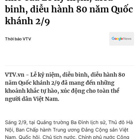
Chính trị
binh, diễu hành 80 năm Quốc
Truyền hình
Văn hóa - Giải trí
khánh 2/9
Xã hội
Y tế
Đời sống
Pháp luật
Thời báo VTV
Công nghệ
Giáo dục
Y tế
Thế giới
VTV.vn - Lễ kỷ niệm, diễu binh, diễu hành 80
năm Quốc khánh 2/9 đã mang đến những
Tin tức
khoảnh khắc tự hào, xúc động cho toàn thể
Kinh tế
người dân Việt Nam.
Thế giới đó đây
Tài chính
Dữ liệu và đời sống
Câu chuyện quốc tế
Thị trường
Sáng 2/9, tại Quảng trường Ba Đình lịch sử, Thủ đô Hà
Truyền hình
Góc doanh nghiệp
Nội, Ban Chấp hành Trung ương Đảng Cộng sản Việt
Nam, Quốc hội, Chủ tịch nước, Chính phủ nước Cộng