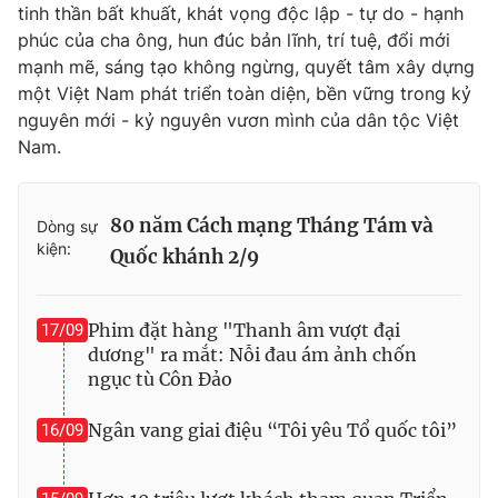
tinh thần bất khuất, khát vọng độc lập - tự do - hạnh
phúc của cha ông, hun đúc bản lĩnh, trí tuệ, đổi mới
mạnh mẽ, sáng tạo không ngừng, quyết tâm xây dựng
một Việt Nam phát triển toàn diện, bền vững trong kỷ
nguyên mới - kỷ nguyên vươn mình của dân tộc Việt
Nam.
80 năm Cách mạng Tháng Tám và
Dòng sự
kiện:
Quốc khánh 2/9
Phim đặt hàng "Thanh âm vượt đại
17/09
dương" ra mắt: Nỗi đau ám ảnh chốn
ngục tù Côn Đảo
Ngân vang giai điệu “Tôi yêu Tổ quốc tôi”
16/09