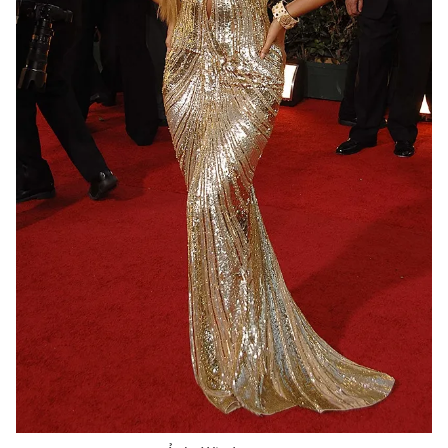
THỜI BÁO VTV
Theo dõi báo trên
Cơ quan chủ quản:
Đài Truyền hình Việt Nam
Cơ quan báo chí:
Thời báo VTV
Giấy phép hoạt động báo in và báo điện tử số 483/GP-BTTTT
cấp ngày 29/12/2023
Tổng Biên tập:
Vũ Thanh Thủy
Phó Tổng Biên tập:
Nguyễn Thị Mỹ Hạnh, Phạm Quốc Thắng,
Nguyễn Trọng Ninh
Tổng đài VTV:
024.38 355 931 - 024.38 355 932
Ðiện thoại Thời báo VTV:
024.66 897 897