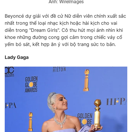
Email:
toasoan@vtv.vn
Ảnh: WireImages
Liên hệ quảng cáo:
024-7300.7108
Beyoncé dự giải với đề cử Nữ diễn viên chính xuất sắc
nhất trong thể loại nhạc kịch hoặc hài kịch cho vai
diễn trong "Dream Girls". Cô thu hút mọi ánh nhìn khi
khoe những đường cong gợi cảm trong chiếc váy cổ
yếm bó sát, kết hợp ăn ý với bộ trang sức to bản.
Lady Gaga
® Cấm sao chép dưới mọi hình thức nếu không có sự chấp
thuận bằng văn bản. Ghi rõ nguồn VTV.vn khi phát hành lại
thông tin từ website này.