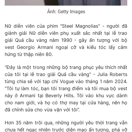
Ảnh: Getty Images
Nữ diễn viên của phim "Steel Magnolias" - người đã
giành giải Nữ diễn viên phụ xuất sắc nhất tại lễ trao
giải Quả cầu vàng năm 1990 - gây ấn tượng với bộ
vest Georgio Armani ngoại cỡ và kiểu tóc lấy cảm
hứng từ thập niên 80.
“Đây là một trong những bộ trang phục yêu thích nhất
của tôi tại lễ trao giải Quả cầu vàng” - Julia Roberts
từng chia sẻ với tạp chí Vogue vào tháng 1 năm 2024.
“Tôi tự làm tóc, bạn tôi trang điểm và tôi mua bộ vest
này ở Armani tại Beverly Hills. Tôi vào khu vực dành
cho nam giới, và họ có thợ may tại cửa hàng, nên họ
đã chỉnh sửa cho vừa vặn với tôi”.
Hơn 35 năm trôi qua, những người yêu thời trang vẫn
chưa hết ngạc nhiên trước diện mạo ấn tượng, phá vỡ