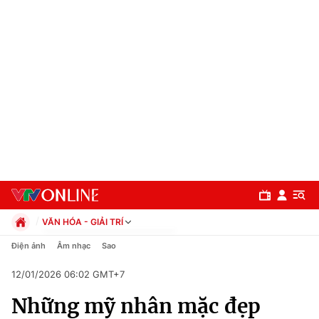
VĂN HÓA - GIẢI TRÍ
Chính trị
Điện ảnh
Âm nhạc
Sao
Xã hội
12/01/2026 06:02 GMT+7
Pháp luật
Chuyên mục
Kinh tế
Những mỹ nhân mặc đẹp
Thể thao