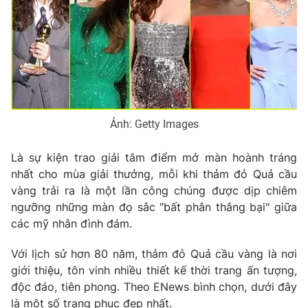
Phim VTV
Giải trí
Hậu trường
Điện ảnh
Đời sống
Nhân vật
Âm nhạc
Du lịch
Khán giả
Giáo dục
Sao
Làm đẹp
Giải sao mai
Tuyển sinh
Ảnh: Getty Images
Công nghệ
Chất lượng cuộc sống
Học trực tuyến
Là sự kiện trao giải tâm điểm mở màn hoành tráng
Hitech Công nghệ tương lai
Giao lưu trực tuyến
nhất cho mùa giải thưởng, mỗi khi thảm đỏ Quả cầu
Sản phẩm
vàng trải ra là một lần công chúng được dịp chiêm
ngưỡng những màn đọ sắc "bất phân thắng bại" giữa
Lịch phát sóng
Thị trường
các mỹ nhân đình đám.
Tư vấn
Với lịch sử hơn 80 năm, thảm đỏ Quả cầu vàng là nơi
Chuyên mục khác
giới thiệu, tôn vinh nhiều thiết kế thời trang ấn tượng,
độc đáo, tiên phong. Theo ENews bình chọn, dưới đây
Emagazine
Podcast
là một số trang phục đẹp nhất.