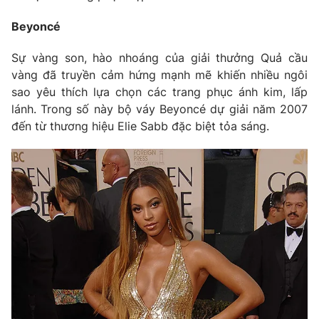
Photo
Infographic
Beyoncé
Sự vàng son, hào nhoáng của giải thưởng Quả cầu
Video
Shorts video
vàng đã truyền cảm hứng mạnh mẽ khiến nhiều ngôi
sao yêu thích lựa chọn các trang phục ánh kim, lấp
VTV Money
VTV Thể thao
lánh. Trong số này bộ váy Beyoncé dự giải năm 2007
đến từ thương hiệu Elie Sabb đặc biệt tỏa sáng.
VTV Sức khoẻ
Bất động sản
Thị trường 24h
Tấm lòng Việt
VTV4
Vươn mình bằng AI
VTV9
VTV8
Liên hệ tòa soạn
English