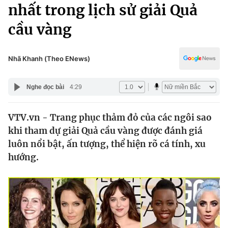
Chính trị
nhất trong lịch sử giải Quả
Truyền hình
cầu vàng
Văn hóa - Giải trí
Xã hội
Y tế
Đời sống
Nhã Khanh (Theo ENews)
Pháp luật
Công nghệ
Giáo dục
Nghe đọc bài
4:29
Y tế
VTV.vn - Trang phục thảm đỏ của các ngôi sao
Thế giới
khi tham dự giải Quả cầu vàng được đánh giá
Tin tức
luôn nổi bật, ấn tượng, thể hiện rõ cá tính, xu
Kinh tế
hướng.
Thế giới đó đây
Tài chính
Dữ liệu và đời sống
Câu chuyện quốc tế
Thị trường
Truyền hình
Góc doanh nghiệp