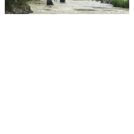
Tin mới
Video
Live
Emagazine
Trang chủ
Ninh Thuận đăng cai tổ chức Ngày hội
văn hóa dân tộc Chăm
VTV.vn - Ngày hội văn hóa dân tộc Chăm 2024 sẽ
diễn ra từ ngày 27-29/9 tại thành phố Phan Rang-Tháp
Chàm tỉnh Ninh Thuận.