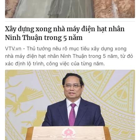
® Cấm sao chép dưới mọi hình thức nếu không có sự chấp
thuận bằng văn bản. Ghi rõ nguồn VTV.vn khi phát hành lại
Xây dựng xong nhà máy điện hạt nhân
thông tin từ website này.
Ninh Thuận trong 5 năm
VTV.vn - Thủ tướng nêu rõ mục tiêu xây dựng xong
nhà máy điện hạt nhân Ninh Thuận trong 5 năm, từ đó
xác định lộ trình, công việc của từng năm.