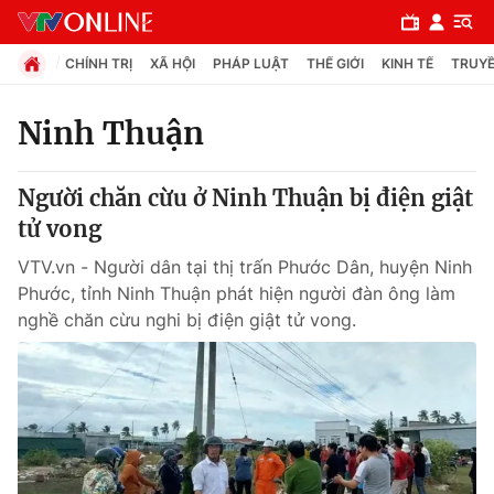
CHÍNH TRỊ
XÃ HỘI
PHÁP LUẬT
THẾ GIỚI
KINH TẾ
TRUYỀ
Ninh Thuận
Chuyên mục
Người chăn cừu ở Ninh Thuận bị điện giật
Chính trị
tử vong
VTV.vn - Người dân tại thị trấn Phước Dân, huyện Ninh
Xã hội
Phước, tỉnh Ninh Thuận phát hiện người đàn ông làm
nghề chăn cừu nghi bị điện giật tử vong.
Pháp luật
Y tế
Thế giới