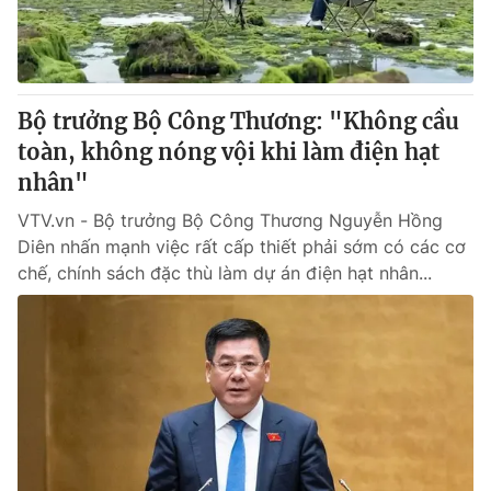
Thị trường 24h
Tấm lòng Việt
VTV4
Vươn mình bằng AI
Bộ trưởng Bộ Công Thương: "Không cầu
VTV9
VTV8
toàn, không nóng vội khi làm điện hạt
nhân"
Liên hệ tòa soạn
English
VTV.vn - Bộ trưởng Bộ Công Thương Nguyễn Hồng
Diên nhấn mạnh việc rất cấp thiết phải sớm có các cơ
chế, chính sách đặc thù làm dự án điện hạt nhân...
THỜI BÁO VTV
Theo dõi báo trên
Cơ quan chủ quản:
Đài Truyền hình Việt Nam
Cơ quan báo chí:
Thời báo VTV