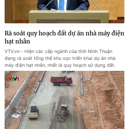
Giấy phép hoạt động báo in và báo điện tử số 483/GP-BTTTT
cấp ngày 29/12/2023
Tổng Biên tập:
Vũ Thanh Thủy
Phó Tổng Biên tập:
Nguyễn Thị Mỹ Hạnh, Phạm Quốc Thắng,
Rà soát quy hoạch đất dự án nhà máy điện
Nguyễn Trọng Ninh
Tổng đài VTV:
hạt nhân
024.38 355 931 - 024.38 355 932
Ðiện thoại Thời báo VTV:
024.66 897 897
VTV.vn - Hiện các cấp ngành của tỉnh Ninh Thuận
Email:
toasoan@vtv.vn
đang rà soát tổng thể khu vực triển khai dự án nhà
Liên hệ quảng cáo:
024-7300.7108
máy điện hạt nhân, nhất là quy hoạch sử dụng đất.