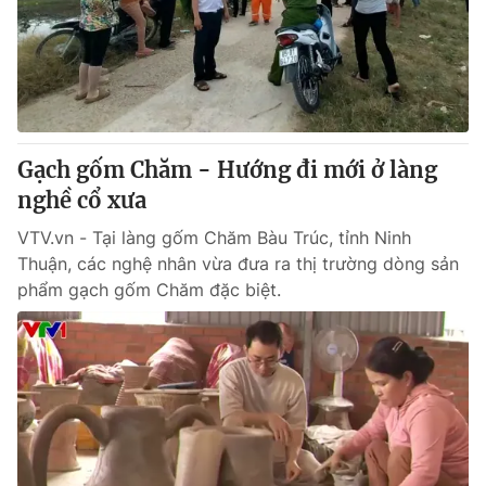
Tin tức
Kinh tế
Thế giới đó đây
Tài chính
Dữ liệu và đời sống
Câu chuyện quốc tế
Thị trường
Gạch gốm Chăm - Hướng đi mới ở làng
Truyền hình
Góc doanh nghiệp
nghề cổ xưa
Phim VTV
Giải trí
VTV.vn - Tại làng gốm Chăm Bàu Trúc, tỉnh Ninh
Hậu trường
Thuận, các nghệ nhân vừa đưa ra thị trường dòng sản
Điện ảnh
phẩm gạch gốm Chăm đặc biệt.
Đời sống
Nhân vật
Âm nhạc
Du lịch
Khán giả
Giáo dục
Sao
Làm đẹp
Giải sao mai
Tuyển sinh
Công nghệ
Chất lượng cuộc sống
Học trực tuyến
Hitech Công nghệ tương lai