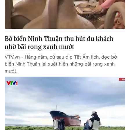
Giao lưu trực tuyến
Sản phẩm
Lịch phát sóng
Thị trường
Tư vấn
Bờ biển Ninh Thuận thu hút du khách
Chuyên mục khác
nhờ bãi rong xanh mướt
Emagazine
Podcast
VTV.vn - Hằng năm, cứ sau dịp Tết Âm lịch, dọc bờ
biển Ninh Thuận lại xuất hiện những bãi rong xanh
Photo
Infographic
mướt.
Video
Shorts video
VTV Money
VTV Thể thao
VTV Sức khoẻ
Bất động sản