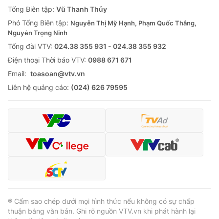
Giao lưu trực tuyến
Tổng Biên tập:
Vũ Thanh Thủy
Sản phẩm
Phó Tổng Biên tập:
Nguyễn Thị Mỹ Hạnh, Phạm Quốc Thắng,
Lịch phát sóng
Thị trường
Nguyễn Trọng Ninh
Tổng đài VTV:
024.38 355 931 - 024.38 355 932
Tư vấn
Ðiện thoại Thời báo VTV:
0988 671 671
Chuyên mục khác
Email:
toasoan@vtv.vn
Emagazine
Podcast
Liên hệ quảng cáo:
(024) 626 79595
Photo
Infographic
Video
Shorts video
VTV Money
VTV Thể thao
VTV Sức khoẻ
Bất động sản
® Cấm sao chép dưới mọi hình thức nếu không có sự chấp
thuận bằng văn bản. Ghi rõ nguồn VTV.vn khi phát hành lại