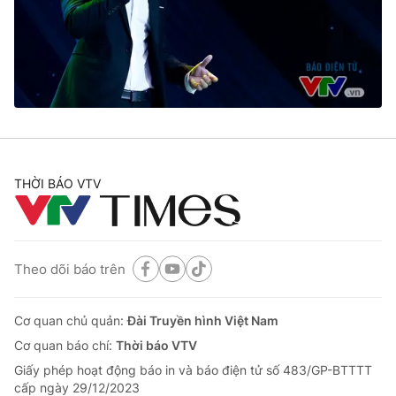
Tin tức
Kinh tế
Thế giới đó đây
Tài chính
Dữ liệu và đời sống
Câu chuyện quốc tế
Thị trường
Truyền hình
Góc doanh nghiệp
Phim VTV
THỜI BÁO VTV
Giải trí
Hậu trường
Điện ảnh
Đời sống
Nhân vật
Âm nhạc
Theo dõi báo trên
Du lịch
Khán giả
Giáo dục
Sao
Làm đẹp
Giải sao mai
Cơ quan chủ quản:
Đài Truyền hình Việt Nam
Tuyển sinh
Công nghệ
Cơ quan báo chí:
Thời báo VTV
Chất lượng cuộc sống
Học trực tuyến
Giấy phép hoạt động báo in và báo điện tử số 483/GP-BTTTT
Hitech Công nghệ tương lai
cấp ngày 29/12/2023