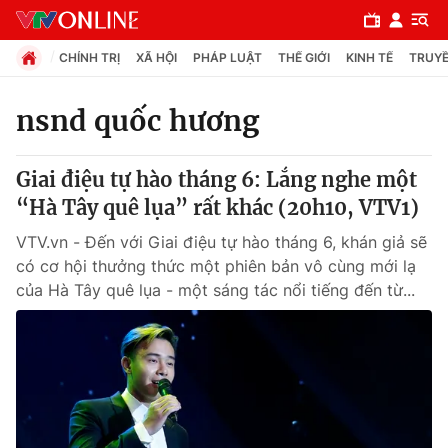
CHÍNH TRỊ
XÃ HỘI
PHÁP LUẬT
THẾ GIỚI
KINH TẾ
TRUYỀ
nsnd quốc hương
Chuyên mục
Giai điệu tự hào tháng 6: Lắng nghe một
Chính trị
“Hà Tây quê lụa” rất khác (20h10, VTV1)
VTV.vn - Đến với Giai điệu tự hào tháng 6, khán giả sẽ
Xã hội
có cơ hội thưởng thức một phiên bản vô cùng mới lạ
của Hà Tây quê lụa - một sáng tác nổi tiếng đến từ...
Pháp luật
Y tế
Thế giới