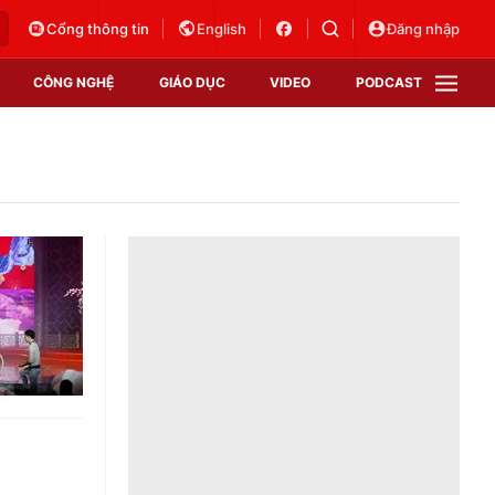
Cổng thông tin
English
Đăng nhập
CÔNG NGHỆ
GIÁO DỤC
VIDEO
PODCAST
VTV Money
VTV Thể thao
VTV Sức khoẻ
Bất động sản
Thị trường 24h
Tấm lòng Việt
Vươn mình bằng AI
VTV4
VTV8
VTV9
Lịch phát sóng
Giao lưu trực tuyến
Sự kiện