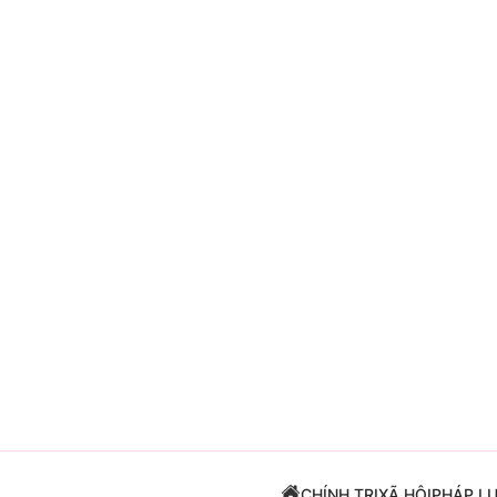
Giải trí
Đời sống
Điện ảnh
Du lịch
Âm nhạc
Làm đẹp
Sao
Chất lượng cuộc sốn
CHÍNH TRỊ
XÃ HỘI
PHÁP L