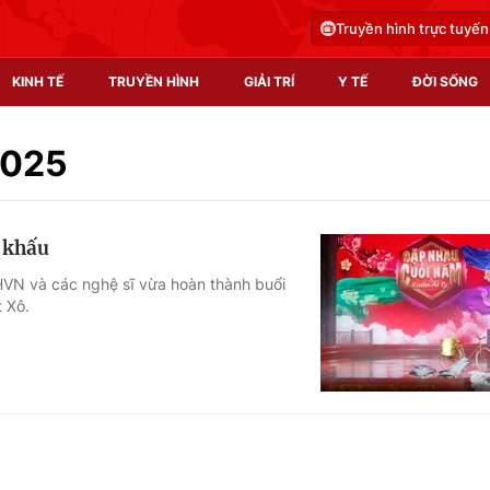
Truyền hình trực tuyến
KINH TẾ
TRUYỀN HÌNH
GIẢI TRÍ
Y TẾ
ĐỜI SỐNG
Pháp luật
Y tế
2025
Truyền hình
Multimedia
n khấu
Phim VTV
Video
HVN và các nghệ sĩ vừa hoàn thành buổi
 Xô.
Hậu trường
Shorts video
Nhân vật
Podcast
Khán giả
EMagazine
Giải sao mai
Photo
Infographic