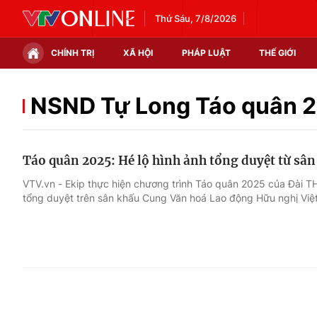
Thứ Sáu, 7/8/2026
CHÍNH TRỊ
XÃ HỘI
PHÁP LUẬT
THẾ GIỚI
Chính trị
Xã hội
NSND Tự Long Táo quân 
Thế giới
Kinh tế
Táo quân 2025: Hé lộ hình ảnh tổng duyệt từ sâ
Tin tức
Tài chính
VTV.vn - Ekip thực hiện chương trình Táo quân 2025 của Đài T
tổng duyệt trên sân khấu Cung Văn hoá Lao động Hữu nghị Việt
Thế giới đó đây
Thị trường
Câu chuyện quốc tế
Góc doanh nghiệp
Dữ liệu và đời sống