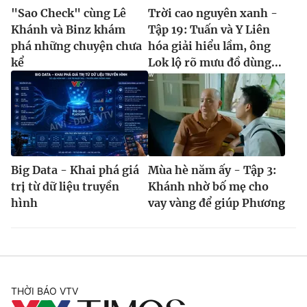
"Sao Check" cùng Lê
Trời cao nguyên xanh -
Khánh và Binz khám
Tập 19: Tuấn và Y Liên
phá những chuyện chưa
hóa giải hiểu lầm, ông
kể
Lok lộ rõ mưu đồ dùng...
Big Data - Khai phá giá
Mùa hè năm ấy - Tập 3:
trị từ dữ liệu truyền
Khánh nhờ bố mẹ cho
hình
vay vàng để giúp Phương
THỜI BÁO VTV