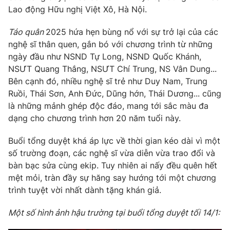
Phim VTV
Lao động Hữu nghị Việt Xô, Hà Nội.
Giải trí
Hậu trường
Táo quân
2025 hứa hẹn bùng nổ với sự trở lại của các
Điện ảnh
Đời sống
Nhân vật
nghệ sĩ thân quen, gắn bó với chương trình từ những
Âm nhạc
ngày đầu như NSND Tự Long, NSND Quốc Khánh,
Du lịch
Khán giả
NSƯT Quang Thắng, NSƯT Chí Trung, NS Vân Dung...
Giáo dục
Sao
Bên cạnh đó, nhiều nghệ sĩ trẻ như Duy Nam, Trung
Làm đẹp
Giải sao mai
Tuyển sinh
Ruồi, Thái Sơn, Anh Đức, Dũng hớn, Thái Dương... cũng
Công nghệ
Chất lượng cuộc sống
là những mảnh ghép độc đáo, mang tới sắc màu đa
Học trực tuyến
dạng cho chương trình hơn 20 năm tuổi này.
Hitech Công nghệ tương lai
Giao lưu trực tuyến
Buổi tổng duyệt khá áp lực về thời gian kéo dài vì một
Sản phẩm
số trường đoạn, các nghệ sĩ vừa diễn vừa trao đổi và
Lịch phát sóng
Thị trường
bàn bạc sửa cùng ekip. Tuy nhiên ai nấy đều quên hết
mệt mỏi, tràn đầy sự hăng say hướng tới một chương
Tư vấn
trình tuyệt vời nhất dành tặng khán giả.
Chuyên mục khác
Một số hình ảnh hậu trường tại buổi tổng duyệt tối 14/1:
Emagazine
Podcast