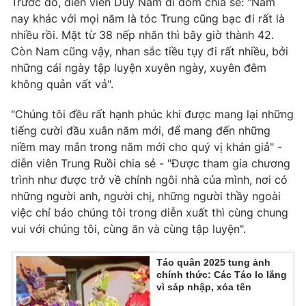
Trước đó, diễn viên Duy Nam dí dỏm chia sẻ: "Năm
nay khác với mọi năm là tóc Trung cũng bạc đi rất là
nhiều rồi. Mặt từ 38 nếp nhăn thì bây giờ thành 42.
Còn Nam cũng vậy, nhan sắc tiều tụy đi rất nhiều, bởi
những cái ngày tập luyện xuyên ngày, xuyên đêm
không quản vất vả".
"Chúng tôi đều rất hạnh phúc khi được mang lại những
tiếng cười đầu xuân năm mới, để mang đến những
niềm may mắn trong năm mới cho quý vị khán giả" -
diễn viên Trung Ruồi chia sẻ - "Được tham gia chương
trình như được trở về chính ngôi nhà của mình, nơi có
những người anh, người chị, những người thầy ngoài
việc chỉ bảo chúng tôi trong diễn xuất thì cùng chung
vui với chúng tôi, cùng ăn và cùng tập luyện".
Táo quân 2025 tung ảnh
chính thức: Các Táo lo lắng
vì sáp nhập, xóa tên