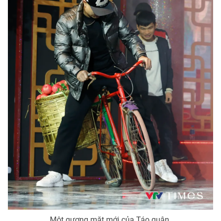
Ðiện thoại Thời báo VTV:
024.66 897 897
Email:
toasoan@vtv.vn
Liên hệ quảng cáo:
024-7300.7108
® Cấm sao chép dưới mọi hình thức nếu không có sự chấp
thuận bằng văn bản. Ghi rõ nguồn VTV.vn khi phát hành lại
thông tin từ website này.
Một gương mặt mới của Táo quân.