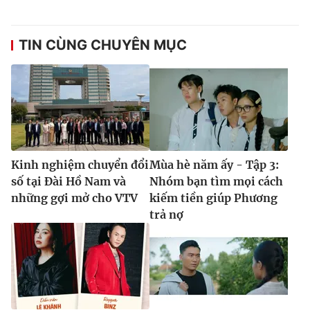
TIN CÙNG CHUYÊN MỤC
Kinh nghiệm chuyển đổi
Mùa hè năm ấy - Tập 3:
số tại Đài Hồ Nam và
Nhóm bạn tìm mọi cách
những gợi mở cho VTV
kiếm tiền giúp Phương
trả nợ