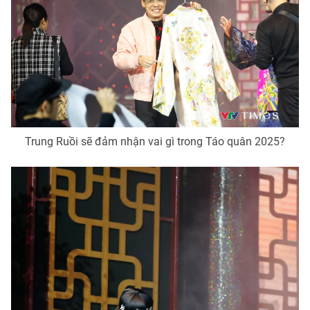
THỜI BÁO VTV
Theo dõi báo trên
Trung Ruồi sẽ đảm nhận vai gì trong Táo quân 2025?
Cơ quan chủ quản:
Đài Truyền hình Việt Nam
Cơ quan báo chí:
Thời báo VTV
Giấy phép hoạt động báo in và báo điện tử số 483/GP-BTTTT
cấp ngày 29/12/2023
Tổng Biên tập:
Vũ Thanh Thủy
Phó Tổng Biên tập:
Nguyễn Thị Mỹ Hạnh, Phạm Quốc Thắng,
Nguyễn Trọng Ninh
Tổng đài VTV:
024.38 355 931 - 024.38 355 932