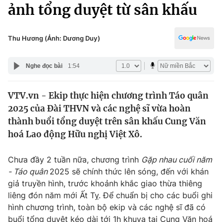
Chính trị
ảnh tổng duyệt từ sân khấu
Truyền hình
Văn hóa - Giải trí
Xã hội
Y tế
Thu Hương (Ảnh: Dương Duy)
Đời sống
Pháp luật
Công nghệ
Nghe đọc bài
1:54
Giáo dục
Y tế
VTV.vn - Ekip thực hiện chương trình Táo quân
2025 của Đài THVN và các nghệ sĩ vừa hoàn
Thế giới
thành buổi tổng duyệt trên sân khấu Cung Văn
hoá Lao động Hữu nghị Việt Xô.
Tin tức
Kinh tế
Thế giới đó đây
Chưa đầy 2 tuần nữa, chương trình
Gặp nhau cuối năm
Tài chính
- Táo quân
2025 sẽ chính thức lên sóng, đến với khán
Dữ liệu và đời sống
Câu chuyện quốc tế
giả truyền hình, trước khoảnh khắc giao thừa thiêng
Thị trường
liêng đón năm mới Ất Tỵ. Để chuẩn bị cho các buổi ghi
Truyền hình
Góc doanh nghiệp
hình chương trình, toàn bộ ekip và các nghệ sĩ đã có
buổi tổng duyệt kéo dài tới 1h khuya tại Cung Văn hoá