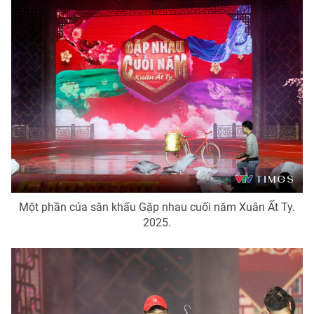
Photo
Infographic
Video
Shorts video
VTV Money
VTV Thể thao
VTV Sức khoẻ
Bất động sản
Thị trường 24h
Tấm lòng Việt
Một phần của sân khấu Gặp nhau cuối năm Xuân Ất Ty.
2025.
VTV4
Vươn mình bằng AI
VTV9
VTV8
Liên hệ tòa soạn
English