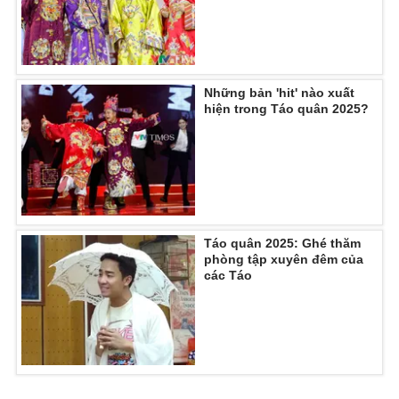
Những bản 'hit' nào xuất
hiện trong Táo quân 2025?
Táo quân 2025: Ghé thăm
phòng tập xuyên đêm của
các Táo