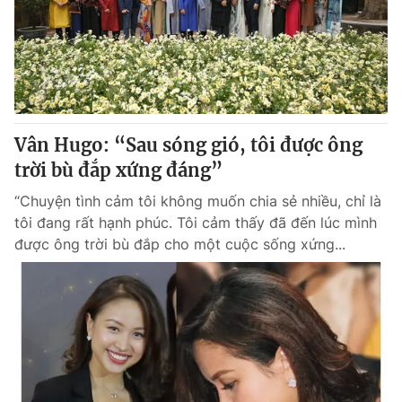
Giao lưu trực tuyến
Sản phẩm
Lịch phát sóng
Thị trường
Tư vấn
Chuyên mục khác
Vân Hugo: “Sau sóng gió, tôi được ông
Emagazine
Podcast
trời bù đắp xứng đáng”
“Chuyện tình cảm tôi không muốn chia sẻ nhiều, chỉ là
Photo
Infographic
tôi đang rất hạnh phúc. Tôi cảm thấy đã đến lúc mình
được ông trời bù đắp cho một cuộc sống xứng...
Video
Shorts video
VTV Money
VTV Thể thao
VTV Sức khoẻ
Bất động sản