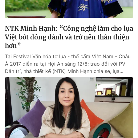
® Cấm sao chép dưới mọi hình thức nếu không có sự chấp
thuận bằng văn bản. Ghi rõ nguồn VTV.vn khi phát hành lại
NTK Minh Hạnh: “Công nghệ làm cho lụa
thông tin từ website này.
Việt bớt đỏng đảnh và trở nên thân thiện
hơn”
Tại Festival Văn hóa tơ lụa - thổ cẩm Việt Nam - Châu
Á 2017 diễn ra tại Hội An sáng 12/6; trao đổi với PV
Dân trí, nhà thiết kế (NTK) Minh Hạnh chia sẻ, lụa...