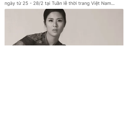
ngày từ 25 - 28/2 tại Tuần lễ thời trang Việt Nam...
Tin mới
Video
Live
Emagazine
Trang chủ
Họa tiết dân tộc truyền thống Việt “đọ
dáng” sắc phục Đông Nam Á
VTV.vn-Đêm trình diễn thời trang ASEAN diễn ra tại
sân khấu Bia Quốc Học Huế hôm 29/4 đã thu hút khá
nhiều người xem với sự tham gia của 3 hoa hậu:...