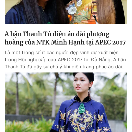
Giấy phép hoạt động báo in và báo điện tử số 483/GP-BTTTT
cấp ngày 29/12/2023
Tổng Biên tập:
Vũ Thanh Thủy
Phó Tổng Biên tập:
Nguyễn Thị Mỹ Hạnh, Phạm Quốc Thắng,
Á hậu Thanh Tú diện áo dài phượng
Nguyễn Trọng Ninh
Tổng đài VTV:
hoàng của NTK Minh Hạnh tại APEC 2017
024.38 355 931 - 024.38 355 932
Ðiện thoại Thời báo VTV:
024.66 897 897
Là một trong số ít các người đẹp vinh dự xuất hiện
Email:
toasoan@vtv.vn
trong Hội nghị cấp cao APEC 2017 tại Đà Nẵng, Á hậu
Liên hệ quảng cáo:
024-7300.7108
Thanh Tú đã gây sự chú ý khi diện trang phục áo dài...