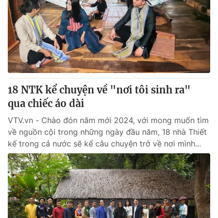
Tin tức
Kinh tế
Thế giới đó đây
Tài chính
Dữ liệu và đời sống
Câu chuyện quốc tế
Thị trường
Truyền hình
Góc doanh nghiệp
18 NTK kể chuyện về "nơi tôi sinh ra"
Phim VTV
qua chiếc áo dài
Giải trí
Hậu trường
VTV.vn - Chào đón năm mới 2024, với mong muốn tìm
Điện ảnh
về nguồn cội trong những ngày đầu năm, 18 nhà Thiết
Đời sống
Nhân vật
kế trong cả nước sẽ kể câu chuyện trở về nơi mình...
Âm nhạc
Du lịch
Khán giả
Giáo dục
Sao
Làm đẹp
Giải sao mai
Tuyển sinh
Công nghệ
Chất lượng cuộc sống
Học trực tuyến
Hitech Công nghệ tương lai