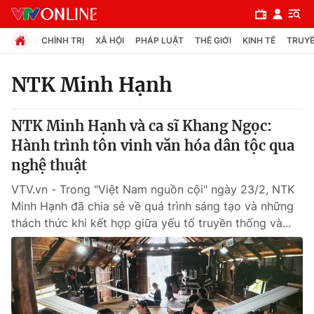
CHÍNH TRỊ
XÃ HỘI
PHÁP LUẬT
THẾ GIỚI
KINH TẾ
TRUYỀ
NTK Minh Hạnh
Chuyên mục
NTK Minh Hạnh và ca sĩ Khang Ngọc:
Chính trị
Hành trình tôn vinh văn hóa dân tộc qua
nghệ thuật
Xã hội
VTV.vn - Trong "Việt Nam nguồn cội" ngày 23/2, NTK
Minh Hạnh đã chia sẻ về quá trình sáng tạo và những
Pháp luật
thách thức khi kết hợp giữa yếu tố truyền thống và...
Y tế
Thế giới