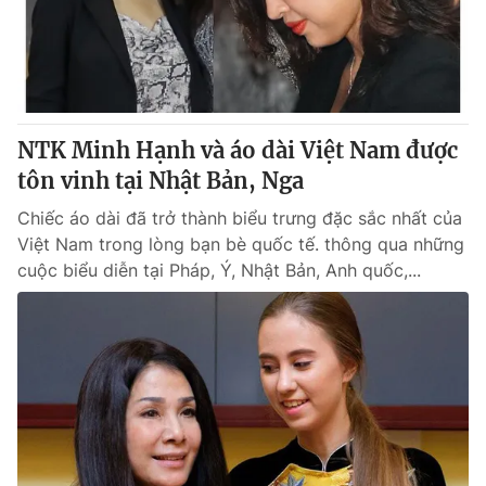
Thị trường 24h
Tấm lòng Việt
VTV4
Vươn mình bằng AI
VTV9
VTV8
NTK Minh Hạnh và áo dài Việt Nam được
tôn vinh tại Nhật Bản, Nga
Liên hệ tòa soạn
English
Chiếc áo dài đã trở thành biểu trưng đặc sắc nhất của
Việt Nam trong lòng bạn bè quốc tế. thông qua những
cuộc biểu diễn tại Pháp, Ý, Nhật Bản, Anh quốc,...
THỜI BÁO VTV
Theo dõi báo trên
Cơ quan chủ quản:
Đài Truyền hình Việt Nam
Cơ quan báo chí:
Thời báo VTV