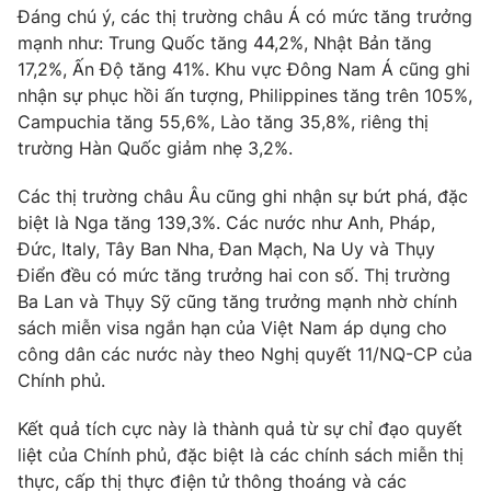
Đáng chú ý, các thị trường châu Á có mức tăng trưởng
mạnh như: Trung Quốc tăng 44,2%, Nhật Bản tăng
17,2%, Ấn Độ tăng 41%. Khu vực Đông Nam Á cũng ghi
nhận sự phục hồi ấn tượng, Philippines tăng trên 105%,
THỜI BÁO VTV
Campuchia tăng 55,6%, Lào tăng 35,8%, riêng thị
trường Hàn Quốc giảm nhẹ 3,2%.
Các thị trường châu Âu cũng ghi nhận sự bứt phá, đặc
Theo dõi báo trên
biệt là Nga tăng 139,3%. Các nước như Anh, Pháp,
Đức, Italy, Tây Ban Nha, Đan Mạch, Na Uy và Thụy
Điển đều có mức tăng trưởng hai con số. Thị trường
Cơ quan chủ quản:
Đài Truyền hình Việt Nam
Ba Lan và Thụy Sỹ cũng tăng trưởng mạnh nhờ chính
Cơ quan báo chí:
Thời báo VTV
sách miễn visa ngắn hạn của Việt Nam áp dụng cho
Giấy phép hoạt động báo in và báo điện tử số 483/GP-BTTTT
công dân các nước này theo Nghị quyết 11/NQ-CP của
cấp ngày 29/12/2023
Chính phủ.
Tổng Biên tập:
Vũ Thanh Thủy
Phó Tổng Biên tập:
Nguyễn Thị Mỹ Hạnh, Phạm Quốc Thắng,
Kết quả tích cực này là thành quả từ sự chỉ đạo quyết
Nguyễn Trọng Ninh
liệt của Chính phủ, đặc biệt là các chính sách miễn thị
Tổng đài VTV:
024.38 355 931 - 024.38 355 932
thực, cấp thị thực điện tử thông thoáng và các