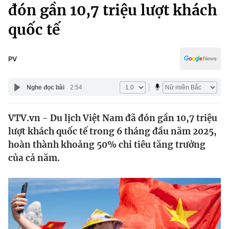
Chính trị
đón gần 10,7 triệu lượt khách
Truyền hình
quốc tế
Văn hóa - Giải trí
Xã hội
Y tế
Đời sống
PV
Pháp luật
Công nghệ
Giáo dục
Nghe đọc bài
2:54
Y tế
VTV.vn - Du lịch Việt Nam đã đón gần 10,7 triệu
Thế giới
lượt khách quốc tế trong 6 tháng đầu năm 2025,
Tin tức
hoàn thành khoảng 50% chỉ tiêu tăng trưởng
Kinh tế
của cả năm.
Thế giới đó đây
Tài chính
Dữ liệu và đời sống
Câu chuyện quốc tế
Thị trường
Truyền hình
Góc doanh nghiệp