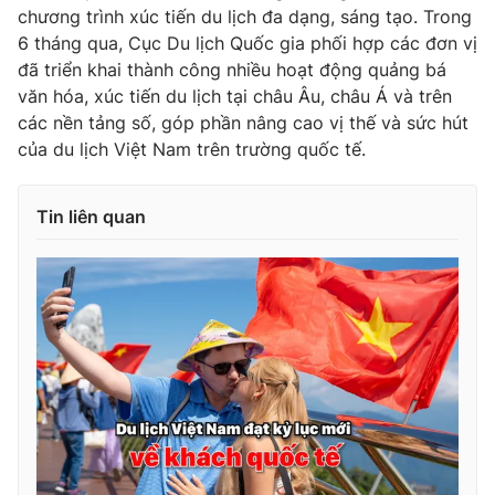
Ðiện thoại Thời báo VTV:
024.66 897 897
chương trình xúc tiến du lịch đa dạng, sáng tạo. Trong
6 tháng qua, Cục Du lịch Quốc gia phối hợp các đơn vị
Email:
toasoan@vtv.vn
đã triển khai thành công nhiều hoạt động quảng bá
Liên hệ quảng cáo:
024-7300.7108
văn hóa, xúc tiến du lịch tại châu Âu, châu Á và trên
các nền tảng số, góp phần nâng cao vị thế và sức hút
của du lịch Việt Nam trên trường quốc tế.
Tin liên quan
® Cấm sao chép dưới mọi hình thức nếu không có sự chấp
thuận bằng văn bản. Ghi rõ nguồn VTV.vn khi phát hành lại
thông tin từ website này.