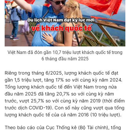
Phim VTV
Giải trí
Hậu trường
Điện ảnh
Đời sống
Nhân vật
Âm nhạc
Du lịch
Khán giả
Giáo dục
Sao
Làm đẹp
Giải sao mai
Tuyển sinh
Việt Nam đã đón gần 10,7 triệu lượt khách quốc tế trong
Công nghệ
Chất lượng cuộc sống
6 tháng đầu năm 2025
Học trực tuyến
Hitech Công nghệ tương lai
Riêng trong tháng 6/2025, lượng khách quốc tế đạt
Giao lưu trực tuyến
gần 1,5 triệu lượt, tăng 17% so với cùng kỳ năm 2024.
Sản phẩm
Tổng lượng khách quốc tế đến Việt Nam trong nửa
Lịch phát sóng
Thị trường
đầu năm 2025 đã tăng 20,7% so với cùng kỳ năm
trước, vượt 25,7% so với cùng kỳ năm 2019 (thời điểm
Tư vấn
trước dịch COVID-19). Con số này cũng vượt qua tổng
Chuyên mục khác
lượng khách quốc tế của cả năm 2016 (10 triệu lượt).
Emagazine
Podcast
Theo báo cáo của Cục Thống kê (Bộ Tài chính), tổng