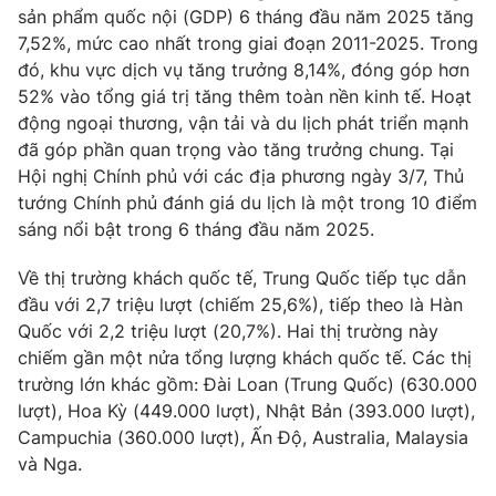
sản phẩm quốc nội (GDP) 6 tháng đầu năm 2025 tăng
Photo
Infographic
7,52%, mức cao nhất trong giai đoạn 2011-2025. Trong
đó, khu vực dịch vụ tăng trưởng 8,14%, đóng góp hơn
52% vào tổng giá trị tăng thêm toàn nền kinh tế. Hoạt
Video
Shorts video
động ngoại thương, vận tải và du lịch phát triển mạnh
đã góp phần quan trọng vào tăng trưởng chung. Tại
VTV Money
VTV Thể thao
Hội nghị Chính phủ với các địa phương ngày 3/7, Thủ
tướng Chính phủ đánh giá du lịch là một trong 10 điểm
VTV Sức khoẻ
Bất động sản
sáng nổi bật trong 6 tháng đầu năm 2025.
Về thị trường khách quốc tế, Trung Quốc tiếp tục dẫn
Thị trường 24h
Tấm lòng Việt
đầu với 2,7 triệu lượt (chiếm 25,6%), tiếp theo là Hàn
Quốc với 2,2 triệu lượt (20,7%). Hai thị trường này
VTV4
Vươn mình bằng AI
chiếm gần một nửa tổng lượng khách quốc tế. Các thị
trường lớn khác gồm: Đài Loan (Trung Quốc) (630.000
lượt), Hoa Kỳ (449.000 lượt), Nhật Bản (393.000 lượt),
VTV9
VTV8
Campuchia (360.000 lượt), Ấn Độ, Australia, Malaysia
và Nga.
Liên hệ tòa soạn
English