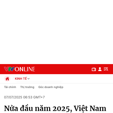
KINH TẾ
Chính trị
Tài chính
Thị trường
Góc doanh nghiệp
Xã hội
07/07/2025 06:53 GMT+7
Pháp luật
Chuyên mục
Kinh tế
Nửa đầu năm 2025, Việt Nam
Thể thao