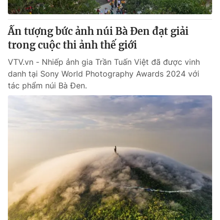
Giấy phép hoạt động báo in và báo điện tử số 483/GP-BTTTT
cấp ngày 29/12/2023
Ấn tượng bức ảnh núi Bà Đen đạt giải
Tổng Biên tập:
Vũ Thanh Thủy
trong cuộc thi ảnh thế giới
Phó Tổng Biên tập:
Nguyễn Thị Mỹ Hạnh, Phạm Quốc Thắng,
Nguyễn Trọng Ninh
VTV.vn - Nhiếp ảnh gia Trần Tuấn Việt đã được vinh
Tổng đài VTV:
024.38 355 931 - 024.38 355 932
danh tại Sony World Photography Awards 2024 với
Ðiện thoại Thời báo VTV:
024.66 897 897
tác phẩm núi Bà Đen.
Email:
toasoan@vtv.vn
Liên hệ quảng cáo:
024-7300.7108