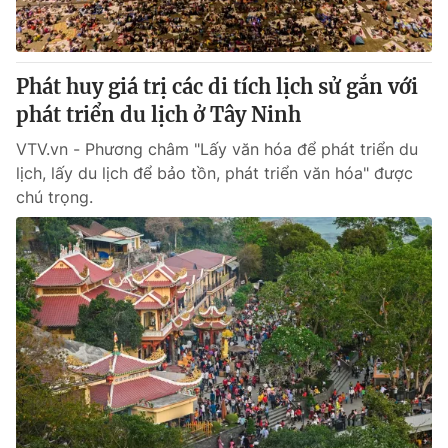
Thị trường 24h
Tấm lòng Việt
VTV4
Vươn mình bằng AI
Phát huy giá trị các di tích lịch sử gắn với
phát triển du lịch ở Tây Ninh
VTV9
VTV8
VTV.vn - Phương châm "Lấy văn hóa để phát triển du
lịch, lấy du lịch để bảo tồn, phát triển văn hóa" được
Liên hệ tòa soạn
English
chú trọng.
THỜI BÁO VTV
Theo dõi báo trên
Cơ quan chủ quản:
Đài Truyền hình Việt Nam
Cơ quan báo chí:
Thời báo VTV