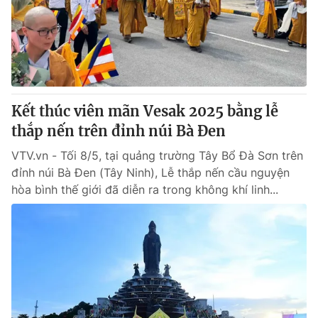
Tin tức
Kinh tế
Thế giới đó đây
Tài chính
Dữ liệu và đời sống
Câu chuyện quốc tế
Thị trường
Kết thúc viên mãn Vesak 2025 bằng lễ
Truyền hình
Góc doanh nghiệp
thắp nến trên đỉnh núi Bà Đen
Phim VTV
Giải trí
VTV.vn - Tối 8/5, tại quảng trường Tây Bổ Đà Sơn trên
Hậu trường
đỉnh núi Bà Đen (Tây Ninh), Lễ thắp nến cầu nguyện
Điện ảnh
hòa bình thế giới đã diễn ra trong không khí linh...
Đời sống
Nhân vật
Âm nhạc
Du lịch
Khán giả
Giáo dục
Sao
Làm đẹp
Giải sao mai
Tuyển sinh
Công nghệ
Chất lượng cuộc sống
Học trực tuyến
Hitech Công nghệ tương lai