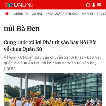
CHÍNH TRỊ
XÃ HỘI
PHÁP LUẬT
THẾ GIỚI
KINH TẾ
TRUYỀ
núi Bà Đen
Chuyên mục
Cung rước xá lợi Phật từ sân bay Nội Bài
Chính trị
về chùa Quán Sứ
VTV.vn - Chuyến bay vận chuyển xá lợi Phật - bảo vật
Xã hội
quốc gia của Ấn Độ, đã hạ cánh an toàn tại sân bay
Nội Bài.
Pháp luật
Y tế
Thế giới