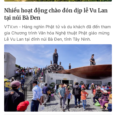
Nhiều hoạt động chào đón dịp lễ Vu Lan
® Cấm sao chép dưới mọi hình thức nếu không có sự chấp
tại núi Bà Đen
thuận bằng văn bản. Ghi rõ nguồn VTV.vn khi phát hành lại
thông tin từ website này.
VTV.vn - Hàng nghìn Phật tử và du khách đã đến tham
gia Chương trình Văn hóa Nghệ thuật Phật giáo mừng
Lễ Vu Lan tại đỉnh núi Bà Đen, tỉnh Tây Ninh.