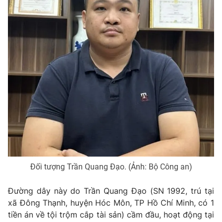
Photo
Infographic
Video
Shorts video
VTV Money
VTV Thể thao
VTV Sức khoẻ
Bất động sản
Thị trường 24h
Tấm lòng Việt
VTV4
Vươn mình bằng AI
Đối tượng Trần Quang Đạo. (Ảnh: Bộ Công an)
VTV9
VTV8
Đường dây này do Trần Quang Đạo (SN 1992, trú tại
xã Đông Thạnh, huyện Hóc Môn, TP Hồ Chí Minh, có 1
tiền án về tội trộm cắp tài sản) cầm đầu, hoạt động tại
Liên hệ tòa soạn
English