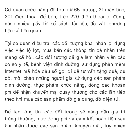
Ðiện thoại Thời báo VTV:
024.66 897 897
Cơ quan chức năng đã thu giữ 65 laptop, 21 máy tính,
Email:
toasoan@vtv.vn
301 điện thoại để bàn, trên 220 điện thoại di động,
Liên hệ quảng cáo:
024-7300.7108
cùng nhiều giấy tờ, sổ sách, tài liệu, đồ vật, phương
tiện có liên quan.
Tại cơ quan điều tra, các đối tượng khai nhận lợi dụng
việc việc lộ lọt, mua bán các thông tin cá nhân trên
mạng xã hội, các đối tượng đã giả làm nhân viên các
cơ sở y tế, bệnh viện dinh dưỡng, sử dụng phần mềm
Internet mã hóa đầu số gọi đi để tư vấn tặng quà, dụ
dỗ, mời chào những người già sử dụng các sản phẩm
dinh dưỡng, thực phẩm chức năng, đóng các khoản
phí để nhận khuyến mại quay thưởng cho các lần tiếp
theo khi mua các sản phẩm đồ gia dụng, đồ điện tử.
® Cấm sao chép dưới mọi hình thức nếu không có sự chấp
thuận bằng văn bản. Ghi rõ nguồn VTV.vn khi phát hành lại
Để tạo lòng tin, các đối tượng sẽ nâng dần giá trị
thông tin từ website này.
trúng thưởng, mức đóng phí và cam kết hoàn tiền sau
khi nhận được các sản phẩm khuyến mãi, tuy nhiên