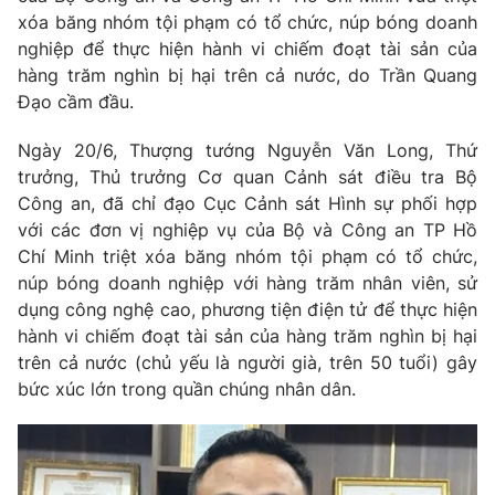
Phim VTV
xóa băng nhóm tội phạm có tổ chức, núp bóng doanh
Giải trí
nghiệp để thực hiện hành vi chiếm đoạt tài sản của
Hậu trường
Điện ảnh
hàng trăm nghìn bị hại trên cả nước, do Trần Quang
Đời sống
Nhân vật
Đạo cầm đầu.
Âm nhạc
Du lịch
Khán giả
Ngày 20/6, Thượng tướng Nguyễn Văn Long, Thứ
Giáo dục
Sao
trưởng, Thủ trưởng Cơ quan Cảnh sát điều tra Bộ
Làm đẹp
Giải sao mai
Tuyển sinh
Công an, đã chỉ đạo Cục Cảnh sát Hình sự phối hợp
Công nghệ
Chất lượng cuộc sống
với các đơn vị nghiệp vụ của Bộ và Công an TP Hồ
Học trực tuyến
Chí Minh triệt xóa băng nhóm tội phạm có tổ chức,
Hitech Công nghệ tương lai
Giao lưu trực tuyến
núp bóng doanh nghiệp với hàng trăm nhân viên, sử
Sản phẩm
dụng công nghệ cao, phương tiện điện tử để thực hiện
hành vi chiếm đoạt tài sản của hàng trăm nghìn bị hại
Lịch phát sóng
Thị trường
trên cả nước (chủ yếu là người già, trên 50 tuổi) gây
bức xúc lớn trong quần chúng nhân dân.
Tư vấn
Chuyên mục khác
Emagazine
Podcast