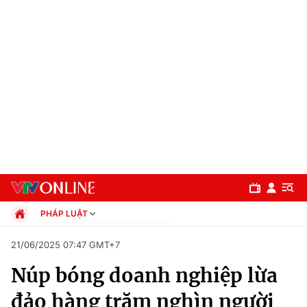
PHÁP LUẬT
Chính trị
21/06/2025 07:47 GMT+7
Xã hội
Núp bóng doanh nghiệp lừa
Pháp luật
Chuyên mục
Kinh tế
đảo hàng trăm nghìn người
Thể thao