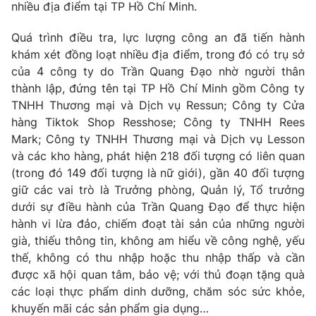
nhiều địa điểm tại TP Hồ Chí Minh.
Quá trình điều tra, lực lượng công an đã tiến hành
khám xét đồng loạt nhiều địa điểm, trong đó có trụ sở
THỜI BÁO VTV
của 4 công ty do Trần Quang Đạo nhờ người thân
thành lập, đứng tên tại TP Hồ Chí Minh gồm Công ty
TNHH Thương mại và Dịch vụ Ressun; Công ty Cửa
hàng Tiktok Shop Resshose; Công ty TNHH Rees
Theo dõi báo trên
Mark; Công ty TNHH Thương mại và Dịch vụ Lesson
và các kho hàng, phát hiện 218 đối tượng có liên quan
(trong đó 149 đối tượng là nữ giới), gần 40 đối tượng
Cơ quan chủ quản:
Đài Truyền hình Việt Nam
giữ các vai trò là Trưởng phòng, Quản lý, Tổ trưởng
Cơ quan báo chí:
Thời báo VTV
dưới sự điều hành của Trần Quang Đạo để thực hiện
Giấy phép hoạt động báo in và báo điện tử số 483/GP-BTTTT
hành vi lừa đảo, chiếm đoạt tài sản của những người
cấp ngày 29/12/2023
già, thiếu thông tin, không am hiểu về công nghệ, yếu
Tổng Biên tập:
Vũ Thanh Thủy
thế, không có thu nhập hoặc thu nhập thấp và cần
Phó Tổng Biên tập:
Nguyễn Thị Mỹ Hạnh, Phạm Quốc Thắng,
được xã hội quan tâm, bảo vệ; với thủ đoạn tặng quà
Nguyễn Trọng Ninh
các loại thực phẩm dinh dưỡng, chăm sóc sức khỏe,
Tổng đài VTV:
024.38 355 931 - 024.38 355 932
khuyến mãi các sản phẩm gia dụng…