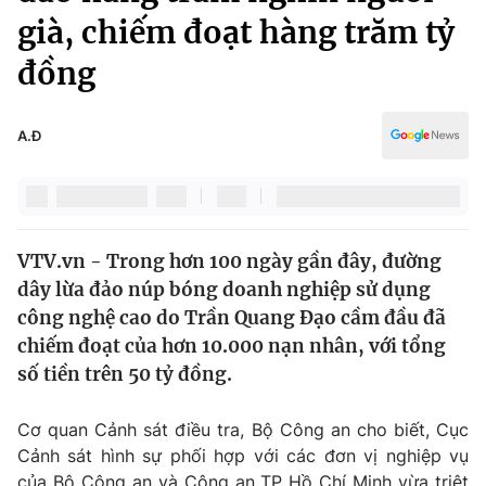
Chính trị
già, chiếm đoạt hàng trăm tỷ
Truyền hình
Văn hóa - Giải trí
đồng
Xã hội
Y tế
Đời sống
Pháp luật
A.Đ
Công nghệ
Giáo dục
Y tế
Thế giới
VTV.vn - Trong hơn 100 ngày gần đây, đường
dây lừa đảo núp bóng doanh nghiệp sử dụng
Tin tức
công nghệ cao do Trần Quang Đạo cầm đầu đã
Kinh tế
chiếm đoạt của hơn 10.000 nạn nhân, với tổng
Thế giới đó đây
Tài chính
số tiền trên 50 tỷ đồng.
Dữ liệu và đời sống
Câu chuyện quốc tế
Thị trường
Cơ quan Cảnh sát điều tra, Bộ Công an cho biết, Cục
Truyền hình
Góc doanh nghiệp
Cảnh sát hình sự phối hợp với các đơn vị nghiệp vụ
của Bộ Công an và Công an TP Hồ Chí Minh vừa triệt