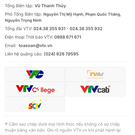
Giao lưu trực tuyến
Tổng Biên tập:
Vũ Thanh Thủy
Sản phẩm
Phó Tổng Biên tập:
Nguyễn Thị Mỹ Hạnh, Phạm Quốc Thắng,
Lịch phát sóng
Thị trường
Nguyễn Trọng Ninh
Tổng đài VTV:
024.38 355 931 - 024.38 355 932
Tư vấn
Ðiện thoại Thời báo VTV:
0988 671 671
Chuyên mục khác
Email:
toasoan@vtv.vn
Emagazine
Podcast
Liên hệ quảng cáo:
(024) 626 79595
Photo
Infographic
Video
Shorts video
VTV Money
VTV Thể thao
VTV Sức khoẻ
Bất động sản
® Cấm sao chép dưới mọi hình thức nếu không có sự chấp
thuận bằng văn bản. Ghi rõ nguồn VTV.vn khi phát hành lại