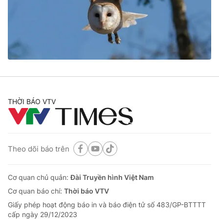
Tin tức
Kinh tế
Thế giới đó đây
Tài chính
Dữ liệu và đời sống
Câu chuyện quốc tế
Thị trường
Truyền hình
Góc doanh nghiệp
Phim VTV
THỜI BÁO VTV
Giải trí
Hậu trường
Điện ảnh
Đời sống
Nhân vật
Âm nhạc
Theo dõi báo trên
Du lịch
Khán giả
Giáo dục
Sao
Làm đẹp
Giải sao mai
Cơ quan chủ quản:
Đài Truyền hình Việt Nam
Tuyển sinh
Công nghệ
Cơ quan báo chí:
Thời báo VTV
Chất lượng cuộc sống
Học trực tuyến
Giấy phép hoạt động báo in và báo điện tử số 483/GP-BTTTT
Hitech Công nghệ tương lai
cấp ngày 29/12/2023