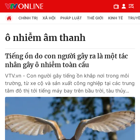
CHÍNH TRỊ
XÃ HỘI
PHÁP LUẬT
THẾ GIỚI
KINH TẾ
TRUYỀ
ô nhiễm âm thanh
Chuyên mục
Tiếng ồn do con người gây ra là một tác
Chính trị
nhân gây ô nhiễm toàn cầu
VTV.vn - Con người gây tiếng ồn khắp nơi trong môi
Xã hội
trường, từ xe cộ và sản xuất công nghiệp tại các trung
tâm đô thị tới tiếng máy bay trên bầu trời, tàu thủy...
Pháp luật
Y tế
Thế giới