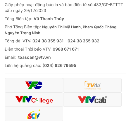
Giấy phép hoạt động báo in và báo điện tử số 483/GP-BTTTT
Tin tức
cấp ngày 29/12/2023
Kinh tế
Thế giới đó đây
Tổng Biên tập:
Vũ Thanh Thủy
Tài chính
Phó Tổng Biên tập:
Nguyễn Thị Mỹ Hạnh, Phạm Quốc Thắng,
Dữ liệu và đời sống
Câu chuyện quốc tế
Nguyễn Trọng Ninh
Thị trường
Tổng đài VTV:
024.38 355 931 - 024.38 355 932
Truyền hình
Góc doanh nghiệp
Ðiện thoại Thời báo VTV:
0988 671 671
Email:
toasoan@vtv.vn
Phim VTV
Giải trí
Liên hệ quảng cáo:
(024) 626 79595
Hậu trường
Điện ảnh
Đời sống
Nhân vật
Âm nhạc
Du lịch
Khán giả
Giáo dục
Sao
Làm đẹp
Giải sao mai
Tuyển sinh
Công nghệ
Chất lượng cuộc sống
Học trực tuyến
Hitech Công nghệ tương lai