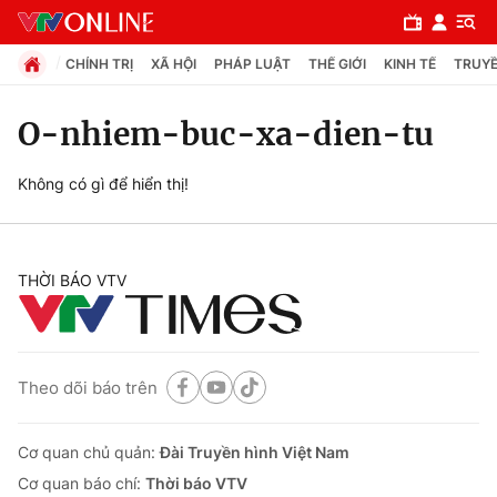
CHÍNH TRỊ
XÃ HỘI
PHÁP LUẬT
THẾ GIỚI
KINH TẾ
TRUYỀ
O-nhiem-buc-xa-dien-tu
Chuyên mục
Không có gì để hiển thị!
Chính trị
THỜI BÁO VTV
Xã hội
Pháp luật
Theo dõi báo trên
Y tế
Cơ quan chủ quản:
Đài Truyền hình Việt Nam
Thế giới
Cơ quan báo chí:
Thời báo VTV