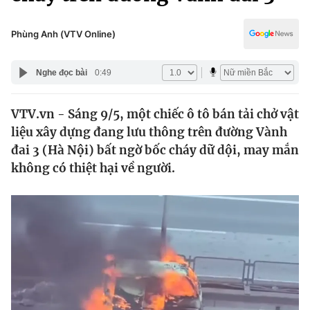
Chính trị
Truyền hình
Văn hóa - Giải trí
Phùng Anh (VTV Online)
Xã hội
Y tế
Đời sống
Nghe đọc bài
0:49
Pháp luật
Công nghệ
Giáo dục
VTV.vn - Sáng 9/5, một chiếc ô tô bán tải chở vật
Y tế
liệu xây dựng đang lưu thông trên đường Vành
đai 3 (Hà Nội) bất ngờ bốc cháy dữ dội, may mắn
Thế giới
không có thiệt hại về người.
Tin tức
Kinh tế
Thế giới đó đây
Tài chính
Dữ liệu và đời sống
Câu chuyện quốc tế
Thị trường
Truyền hình
Góc doanh nghiệp