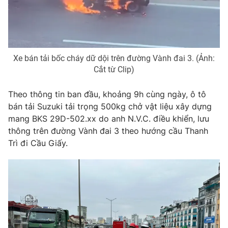
Phim VTV
Giải trí
Hậu trường
Điện ảnh
Đời sống
Nhân vật
Âm nhạc
Xe bán tải bốc cháy dữ dội trên đường Vành đai 3. (Ảnh:
Du lịch
Khán giả
Cắt từ Clip)
Giáo dục
Sao
Làm đẹp
Giải sao mai
Tuyển sinh
Theo thông tin ban đầu, khoảng 9h cùng ngày, ô tô
Công nghệ
Chất lượng cuộc sống
bán tải Suzuki tải trọng 500kg chở vật liệu xây dựng
Học trực tuyến
mang BKS 29D-502.xx do anh N.V.C. điều khiển, lưu
Hitech Công nghệ tương lai
Giao lưu trực tuyến
thông trên đường Vành đai 3 theo hướng cầu Thanh
Sản phẩm
Trì đi Cầu Giấy.
Lịch phát sóng
Thị trường
Tư vấn
Chuyên mục khác
Emagazine
Podcast