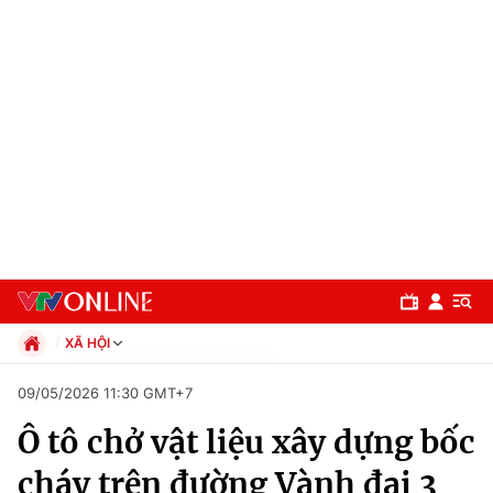
XÃ HỘI
Chính trị
09/05/2026 11:30 GMT+7
Xã hội
Ô tô chở vật liệu xây dựng bốc
Pháp luật
Chuyên mục
Kinh tế
cháy trên đường Vành đai 3
Thể thao