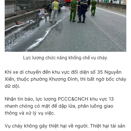
Photo
Infographic
Video
Shorts video
VTV Money
VTV Thể thao
Lực lượng chức năng khống chế vụ cháy.
VTV Sức khoẻ
Bất động sản
Khi xe di chuyển đến khu vực đối diện số 35 Nguyễn
Thị trường 24h
Tấm lòng Việt
Xiển, thuộc phường Khương Đình, thì bất ngờ bốc cháy
dữ dội.
VTV4
Vươn mình bằng AI
Nhận tin báo, lực lượng PCCC&CNCH khu vực 13
nhanh chóng có mặt để dập lửa, phân luồng giao
VTV9
VTV8
thông và xử lý vụ việc.
Vụ cháy không gây thiệt hại về người. Thiệt hại tài sản
Liên hệ tòa soạn
English