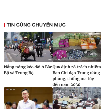
Ðiện thoại Thời báo VTV:
024.66 897 897
Email:
toasoan@vtv.vn
Liên hệ quảng cáo:
024-7300.7108
TIN CÙNG CHUYÊN MỤC
Nắng nóng kéo dài ở Bắc
Quy định rõ trách nhiệm
Bộ và Trung Bộ
Ban Chỉ đạo Trung ương
phòng, chống ma túy
đến năm 2030
® Cấm sao chép dưới mọi hình thức nếu không có sự chấp
thuận bằng văn bản. Ghi rõ nguồn VTV.vn khi phát hành lại
thông tin từ website này.